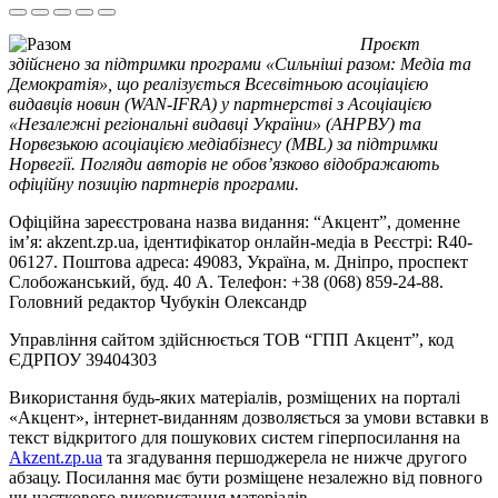
Проєкт
здійснено за підтримки програми «Сильніші разом: Медіа та
Демократія», що реалізується Всесвітньою асоціацією
видавців новин (WAN-IFRA) у партнерстві з Асоціацією
«Незалежні регіональні видавці України» (АНРВУ) та
Норвезькою асоціацією медіабізнесу (MBL) за підтримки
Норвегії. Погляди авторів не обов’язково відображають
офіційну позицію партнерів програми.
Офіційна зареєстрована назва видання: “Акцент”, доменне
ім’я: akzent.zp.ua, ідентифікатор онлайн-медіа в Реєстрі: R40-
06127. Поштова адреса: 49083, Україна, м. Дніпро, проспект
Слобожанський, буд. 40 А. Телефон: +38 (068) 859-24-88.
Головний редактор Чубукін Олександр
Управління сайтом здійснюється ТОВ “ГПП Акцент”, код
ЄДРПОУ 39404303
Використання будь-яких матеріалів, розміщених на порталі
«Акцент», інтернет-виданням дозволяється за умови вставки в
текст відкритого для пошукових систем гіперпосилання на
Akzent.zp.ua
та згадування першоджерела не нижче другого
абзацу. Посилання має бути розміщене незалежно від повного
чи часткового використання матеріалів.