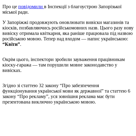
Про це
повідомили
в Інспекції з благоустрою Запорізької
міської ради.
У Запоріжжі продовжують оновлювати вивіски магазинів та
кіосків, позбавляючись російськомовних назв. Цього разу нову
вивіску отримала квіткарня, яка раніше працювала під назвою
російською мовою. Тепер над входом — напис українською:
“Квіти”
.
Окрім цього, інспектори зробили зауваження працівникам
кіоску-гаража — там порушили мовне законодавство у
вивісках.
Згідно зі статтею 32 закону “Про забезпечення
функціонування української мови як державної” та статтею 6
закону “Про рекламу”, уся зовнішня реклама має бути
презентована виключно українською мовою.