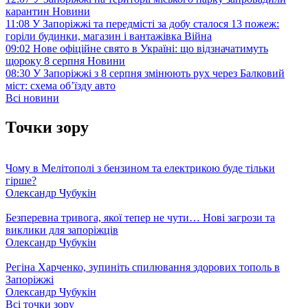
карантин
Новини
11:08
У Запоріжжі та передмісті за добу сталося 13 пожеж:
горіли будинки, магазин і вантажівка
Війна
09:02
Нове офіційне свято в Україні: що відзначатимуть
щороку 8 серпня
Новини
08:30
У Запоріжжі з 8 серпня змінюють рух через Балковий
міст: схема об’їзду
авто
Всі новини
Точки зору
Чому в Мелітополі з бензином та електрикою буде тільки
гірше?
Олександр Чубукін
Безперевна тривога, якої тепер не чути… Нові загрози та
виклики для запоріжців
Олександр Чубукін
Регіна Харченко, зупиніть спилювання здорових тополь в
Запоріжжі
Олександр Чубукін
Всі точки зору