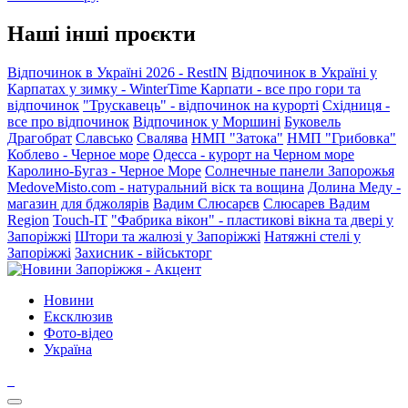
Наші інші проєкти
Відпочинок в Україні 2026 - RestIN
Відпочинок в Україні у
Карпатах у зимку - WinterTime
Карпати - все про гори та
відпочинок
"Трускавець" - відпочинок на курорті
Східниця -
все про відпочинок
Відпочинок у Моршині
Буковель
Драгобрат
Славсько
Свалява
НМП "Затока"
НМП "Грибовка"
Коблево - Черное море
Одесса - курорт на Черном море
Каролино-Бугаз - Черное Море
Солнечные панели Запорожья
MedoveMisto.com - натуральний віск та вощина
Долина Меду -
магазин для бджолярів
Вадим Слюсарєв
Слюсарев Вадим
Region
Touch-IT
"Фабрика вікон" - пластикові вікна та двері у
Запоріжжі
Штори та жалюзі у Запоріжжі
Натяжні стелі у
Запоріжжі
Захисник - військторг
Новини
Ексклюзив
Фото-відео
Україна