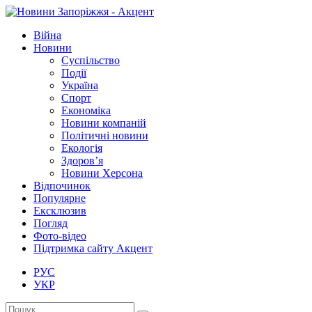
Війна
Новини
Суспільство
Події
Україна
Спорт
Економіка
Новини компаній
Політичні новини
Екологія
Здоров’я
Новини Херсона
Відпочинок
Популярне
Ексклюзив
Погляд
Фото-відео
Підтримка сайту Акцент
РУС
УКР