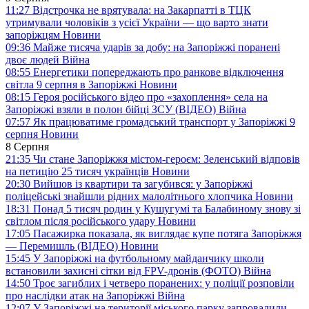
11:27
Відстрочка не врятувала: на Закарпатті в ТЦК
утримували чоловіків з усієї України — що варто знати
запоріжцям
Новини
09:36
Майже тисяча ударів за добу: на Запоріжжі поранені
двоє людей
Війна
08:55
Енергетики попереджають про ранкове відключення
світла 9 серпня в Запоріжжі
Новини
08:15
Героя російського відео про «захоплення» села на
Запоріжжі взяли в полон бійці ЗСУ (ВІДЕО)
Війна
07:57
Як працюватиме громадський транспорт у Запоріжжі 9
серпня
Новини
8 Серпня
21:35
Чи стане Запоріжжя містом-героєм: Зеленський відповів
на петицію 25 тисяч українців
Новини
20:30
Вийшов із квартири та загубився: у Запоріжжі
поліцейські знайшли рідних малолітнього хлопчика
Новини
18:31
Понад 5 тисяч родин у Кушугумі та Балабиному знову зі
світлом після російського удару
Новини
17:05
Пасажирка показала, як виглядає купе потяга Запоріжжя
— Перемишль (ВІДЕО)
Новини
15:45
У Запоріжжі на футбольному майданчику школи
встановили захисні сітки від FPV-дронів (ФОТО)
Війна
14:50
Троє загиблих і четверо поранених: у поліції розповіли
про наслідки атак на Запоріжжі
Війна
12:07
У Запоріжжі на території міського парку запровадили