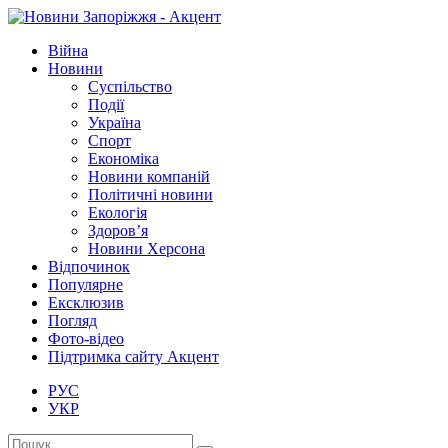
Війна
Новини
Суспільство
Події
Україна
Спорт
Економіка
Новини компаній
Політичні новини
Екологія
Здоров’я
Новини Херсона
Відпочинок
Популярне
Ексклюзив
Погляд
Фото-відео
Підтримка сайту Акцент
РУС
УКР