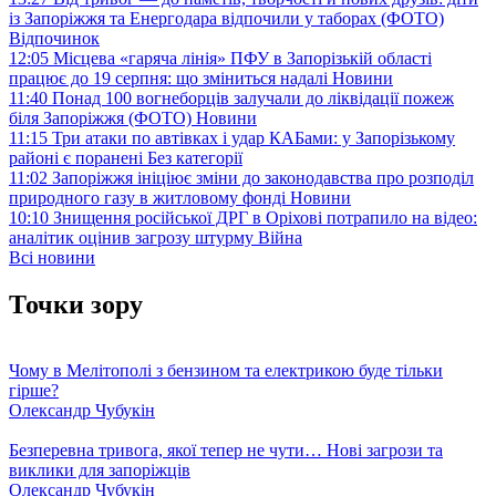
із Запоріжжя та Енергодара відпочили у таборах (ФОТО)
Відпочинок
12:05
Місцева «гаряча лінія» ПФУ в Запорізькій області
працює до 19 серпня: що зміниться надалі
Новини
11:40
Понад 100 вогнеборців залучали до ліквідації пожеж
біля Запоріжжя (ФОТО)
Новини
11:15
Три атаки по автівках і удар КАБами: у Запорізькому
районі є поранені
Без категорії
11:02
Запоріжжя ініціює зміни до законодавства про розподіл
природного газу в житловому фонді
Новини
10:10
Знищення російської ДРГ в Оріхові потрапило на відео:
аналітик оцінив загрозу штурму
Війна
Всі новини
Точки зору
Чому в Мелітополі з бензином та електрикою буде тільки
гірше?
Олександр Чубукін
Безперевна тривога, якої тепер не чути… Нові загрози та
виклики для запоріжців
Олександр Чубукін