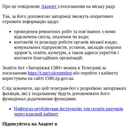
Про це повідомляє
Акцент
з посиланням на міську раду.
Так, за його допомогою запоріжці зможуть оперативно
отримати інформацію щодо:
проведення ремонтних робіт та пов’язаних з ними
відключень світла, опалення чи води;
контактів та розкладу роботи органів міської влади,
комунальних підприємств, установ, закладів охорони
здоров’я, освіти, культури, а також адреси укриттів і
контакти благодійних організацій.
Знайти бот «Запоріжжя 1580» можна в Телеграмі за
посиланням
https://t.me/colcentrebot
або перейти з кабінету
користувача на сайті 1580.zp.gov.ua.
Слід зазначити, що цей телеграм-бот є розробкою запорізьких
фахівців, які у подальшому будуть доповнювати його
функціонал додатковими функціями.
Нафтогаз опублікував інструкцію для сплати рахунків
через власний кабінет
Підписуйтесь на Акцент в