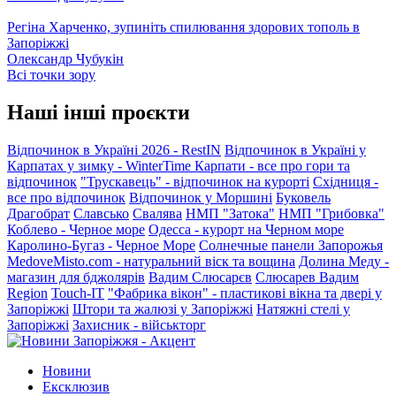
Регіна Харченко, зупиніть спилювання здорових тополь в
Запоріжжі
Олександр Чубукін
Всі точки зору
Наші інші проєкти
Відпочинок в Україні 2026 - RestIN
Відпочинок в Україні у
Карпатах у зимку - WinterTime
Карпати - все про гори та
відпочинок
"Трускавець" - відпочинок на курорті
Східниця -
все про відпочинок
Відпочинок у Моршині
Буковель
Драгобрат
Славсько
Свалява
НМП "Затока"
НМП "Грибовка"
Коблево - Черное море
Одесса - курорт на Черном море
Каролино-Бугаз - Черное Море
Солнечные панели Запорожья
MedoveMisto.com - натуральний віск та вощина
Долина Меду -
магазин для бджолярів
Вадим Слюсарєв
Слюсарев Вадим
Region
Touch-IT
"Фабрика вікон" - пластикові вікна та двері у
Запоріжжі
Штори та жалюзі у Запоріжжі
Натяжні стелі у
Запоріжжі
Захисник - військторг
Новини
Ексклюзив