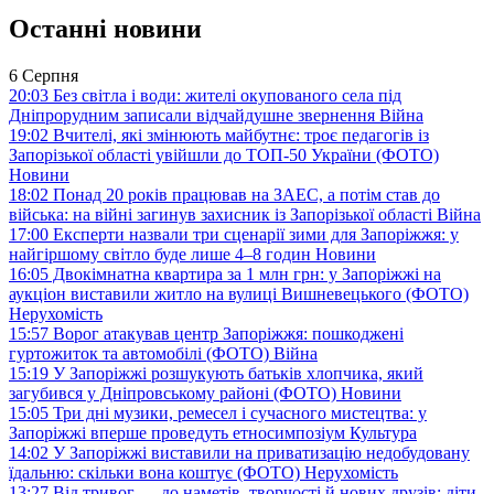
Останні новини
6 Серпня
20:03
Без світла і води: жителі окупованого села під
Дніпрорудним записали відчайдушне звернення
Війна
19:02
Вчителі, які змінюють майбутнє: троє педагогів із
Запорізької області увійшли до ТОП-50 України (ФОТО)
Новини
18:02
Понад 20 років працював на ЗАЕС, а потім став до
війська: на війні загинув захисник із Запорізької області
Війна
17:00
Експерти назвали три сценарії зими для Запоріжжя: у
найгіршому світло буде лише 4–8 годин
Новини
16:05
Двокімнатна квартира за 1 млн грн: у Запоріжжі на
аукціон виставили житло на вулиці Вишневецького (ФОТО)
Нерухомість
15:57
Ворог атакував центр Запоріжжя: пошкоджені
гуртожиток та автомобілі (ФОТО)
Війна
15:19
У Запоріжжі розшукують батьків хлопчика, який
загубився у Дніпровському районі (ФОТО)
Новини
15:05
Три дні музики, ремесел і сучасного мистецтва: у
Запоріжжі вперше проведуть етносимпозіум
Культура
14:02
У Запоріжжі виставили на приватизацію недобудовану
їдальню: скільки вона коштує (ФОТО)
Нерухомість
13:27
Від тривог — до наметів, творчості й нових друзів: діти