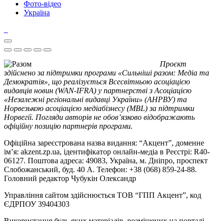
Фото-відео
Україна
Проєкт
здійснено за підтримки програми «Сильніші разом: Медіа та
Демократія», що реалізується Всесвітньою асоціацією
видавців новин (WAN-IFRA) у партнерстві з Асоціацією
«Незалежні регіональні видавці України» (АНРВУ) та
Норвезькою асоціацією медіабізнесу (MBL) за підтримки
Норвегії. Погляди авторів не обов’язково відображають
офіційну позицію партнерів програми.
Офіційна зареєстрована назва видання: “Акцент”, доменне
ім’я: akzent.zp.ua, ідентифікатор онлайн-медіа в Реєстрі: R40-
06127. Поштова адреса: 49083, Україна, м. Дніпро, проспект
Слобожанський, буд. 40 А. Телефон: +38 (068) 859-24-88.
Головний редактор Чубукін Олександр
Управління сайтом здійснюється ТОВ “ГПП Акцент”, код
ЄДРПОУ 39404303
Використання будь-яких матеріалів, розміщених на порталі