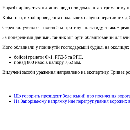
Наразі вирішується питання щодо повідомлення затриманому про
Крім того, в ході проведення подальших слідчо-оперативних д
Серед вилученого – понад 5 кг тротилу і пластиду, а також реа
За попередніми даними, тайник міг бути облаштований для вчин
Його обладнали у покинутій господарській будівлі на околицях 
бойові гранати Ф-1, РГД-5 та РГН,
понад 800 набоїв калібру 7,62 мм.
Вилучені засоби ураження направлено на експертизу. Триває роз
Що говорить президент Зеленський про посилення ворога
На Запорізькому напрямку йде перегрупування ворожих 