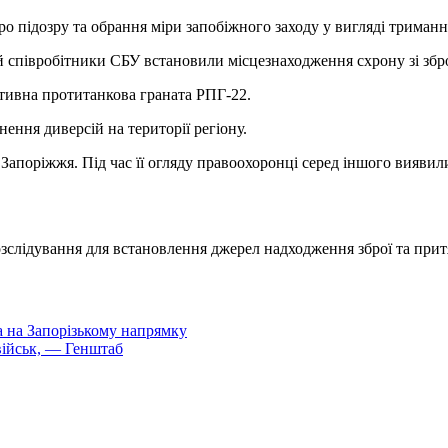
 підозру та обрання міри запобіжного заходу у вигляді триманн
ій співробітники СБУ встановили місцезнаходження схрону зі зб
ктивна протитанкова граната РПГ-22.
ення диверсій на території регіону.
Запоріжжя. Під час її огляду правоохоронці серед іншого виявил
слідування для встановлення джерел надходження зброї та притяг
 на Запорізькому напрямку
військ, — Генштаб