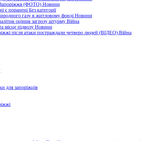
я Запоріжжя (ФОТО)
Новини
ні є поранені
Без категорії
природного газу в житловому фонді
Новини
налітик оцінив загрозу штурму
Війна
та місце підвозу
Новини
оріжжі після атаки постраждали четверо людей (ВІДЕО)
Війна
?
ки для запоріжців
ріжжі