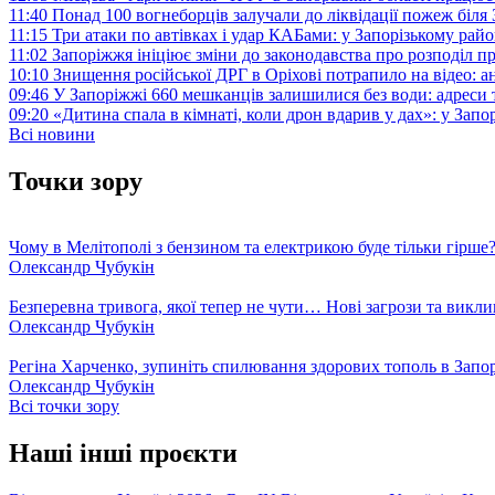
11:40
Понад 100 вогнеборців залучали до ліквідації пожеж біл
11:15
Три атаки по автівках і удар КАБами: у Запорізькому райо
11:02
Запоріжжя ініціює зміни до законодавства про розподіл 
10:10
Знищення російської ДРГ в Оріхові потрапило на відео: а
09:46
У Запоріжжі 660 мешканців залишилися без води: адреси 
09:20
«Дитина спала в кімнаті, коли дрон вдарив у дах»: у Зап
Всі новини
Точки зору
Чому в Мелітополі з бензином та електрикою буде тільки гірше
Олександр Чубукін
Безперевна тривога, якої тепер не чути… Нові загрози та викли
Олександр Чубукін
Регіна Харченко, зупиніть спилювання здорових тополь в Запо
Олександр Чубукін
Всі точки зору
Наші інші проєкти