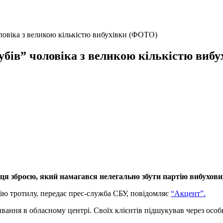
оловіка з великою кількістю вибухівки (ФОТО)
зубів” чоловіка з великою кількістю ви
вця зброєю, який намагався нелегально збути партію вибухови
ію тротилу, передає прес-служба СБУ, повідомляє
“Акцент”.
вання в обласному центрі. Своїх клієнтів підшукував через особи