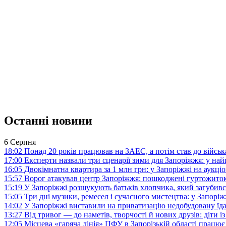
Останні новини
6 Серпня
18:02
Понад 20 років працював на ЗАЕС, а потім став до війська:
17:00
Експерти назвали три сценарії зими для Запоріжжя: у на
16:05
Двокімнатна квартира за 1 млн грн: у Запоріжжі на аук
15:57
Ворог атакував центр Запоріжжя: пошкоджені гуртожито
15:19
У Запоріжжі розшукують батьків хлопчика, який загубив
15:05
Три дні музики, ремесел і сучасного мистецтва: у Запор
14:02
У Запоріжжі виставили на приватизацію недобудовану їд
13:27
Від тривог — до наметів, творчості й нових друзів: діти
12:05
Місцева «гаряча лінія» ПФУ в Запорізькій області працює 