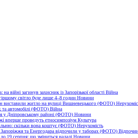
 на війні загинув захисник із Запорізької області
Війна
йгіршому світло буде лише 4–8 годин
Новини
ціон виставили житло на вулиці Вишневецького (ФОТО)
Нерухоміс
к та автомобілі (ФОТО)
Війна
ся у Дніпровському районі (ФОТО)
Новини
іжжі вперше проведуть етносимпозіум
Культура
альню: скільки вона коштує (ФОТО)
Нерухомість
 із Запоріжжя та Енергодара відпочили у таборах (ФОТО)
Відпочи
до 19 серпня: що зміниться надалі
Новини