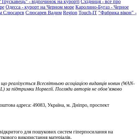
"Трускавець" - відпочинок на курорті
Східниця - все про
ре
Одесса - курорт на Черном море
Каролино-Бугаз - Черное
м Слюсарєв
Слюсарев Вадим
Region
Touch-IT
"Фабрика вікон" -
 що реалізується Всесвітньою асоціацією видавців новин (WAN-
) за підтримки Норвегії. Погляди авторів не обов’язково
оштова адреса: 49083, Україна, м. Дніпро, проспект
т відкритого для пошукових систем гіперпосилання на
ткового використання матеріалів.