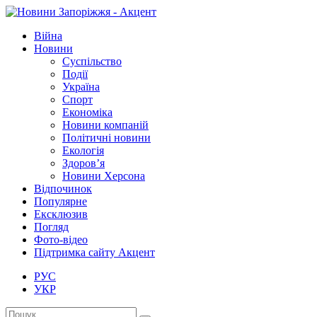
Війна
Новини
Суспільство
Події
Україна
Спорт
Економіка
Новини компаній
Політичні новини
Екологія
Здоров’я
Новини Херсона
Відпочинок
Популярне
Ексклюзив
Погляд
Фото-відео
Підтримка сайту Акцент
РУС
УКР