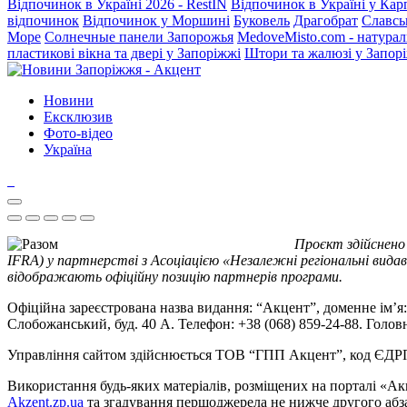
Відпочинок в Україні 2026 - RestIN
Відпочинок в Україні у Кар
відпочинок
Відпочинок у Моршині
Буковель
Драгобрат
Славсь
Море
Солнечные панели Запорожья
MedoveMisto.com - натурал
пластикові вікна та двері у Запоріжжі
Штори та жалюзі у Запор
Новини
Ексклюзив
Фото-відео
Україна
Проєкт здійснено
IFRA) у партнерстві з Асоціацією «Незалежні регіональні видав
відображають офіційну позицію партнерів програми.
Офіційна зареєстрована назва видання: “Акцент”, доменне ім’я: 
Слобожанський, буд. 40 А. Телефон: +38 (068) 859-24-88. Голо
Управління сайтом здійснюється ТОВ “ГПП Акцент”, код ЄД
Використання будь-яких матеріалів, розміщених на порталі «Ак
Akzent.zp.ua
та згадування першоджерела не нижче другого абза