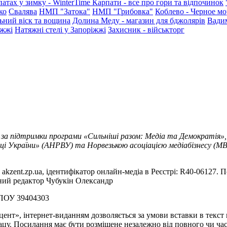
патах у зимку - WinterTime
Карпати - все про гори та відпочинок
ко
Свалява
НМП "Затока"
НМП "Грибовка"
Коблево - Черное мо
ьний віск та вощина
Долина Меду - магазин для бджолярів
Вади
іжжі
Натяжні стелі у Запоріжжі
Захисник - військторг
 за підтримки програми «Сильніші разом: Медіа та Демократія»,
ці України» (АНРВУ) та Норвезькою асоціацією медіабізнесу (MBL
akzent.zp.ua, ідентифікатор онлайн-медіа в Реєстрі: R40-06127. П
вний редактор Чубукін Олександр
РПОУ 39404303
цент», інтернет-виданням дозволяється за умови вставки в текс
цу. Посилання має бути розміщене незалежно від повного чи час