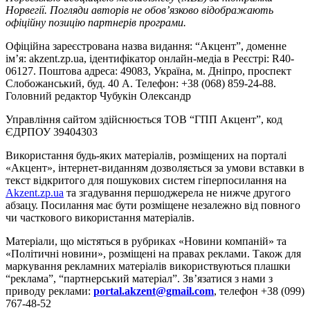
Норвегії. Погляди авторів не обов’язково відображають
офіційну позицію партнерів програми.
Офіційна зареєстрована назва видання: “Акцент”, доменне
ім’я: akzent.zp.ua, ідентифікатор онлайн-медіа в Реєстрі: R40-
06127. Поштова адреса: 49083, Україна, м. Дніпро, проспект
Слобожанський, буд. 40 А. Телефон: +38 (068) 859-24-88.
Головний редактор Чубукін Олександр
Управління сайтом здійснюється ТОВ “ГПП Акцент”, код
ЄДРПОУ 39404303
Використання будь-яких матеріалів, розміщених на порталі
«Акцент», інтернет-виданням дозволяється за умови вставки в
текст відкритого для пошукових систем гіперпосилання на
Akzent.zp.ua
та згадування першоджерела не нижче другого
абзацу. Посилання має бути розміщене незалежно від повного
чи часткового використання матеріалів.
Матеріали, що містяться в рубриках «Новини компаній» та
«Політичні новини», розміщені на правах реклами. Також для
маркування рекламних матеріалів використвуються плашки
“реклама”, “партнерський матеріал”. Зв’язатися з нами з
приводу реклами:
portal.akzent@gmail.com
, телефон +38 (099)
767-48-52