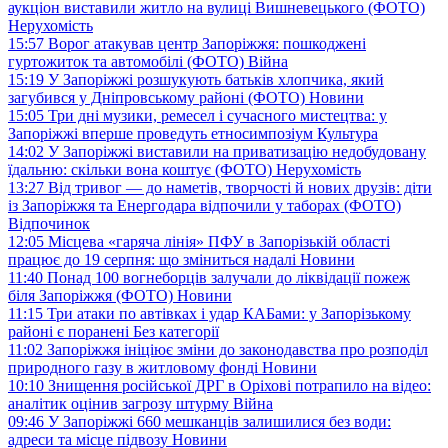
аукціон виставили житло на вулиці Вишневецького (ФОТО)
Нерухомість
15:57
Ворог атакував центр Запоріжжя: пошкоджені
гуртожиток та автомобілі (ФОТО)
Війна
15:19
У Запоріжжі розшукують батьків хлопчика, який
загубився у Дніпровському районі (ФОТО)
Новини
15:05
Три дні музики, ремесел і сучасного мистецтва: у
Запоріжжі вперше проведуть етносимпозіум
Культура
14:02
У Запоріжжі виставили на приватизацію недобудовану
їдальню: скільки вона коштує (ФОТО)
Нерухомість
13:27
Від тривог — до наметів, творчості й нових друзів: діти
із Запоріжжя та Енергодара відпочили у таборах (ФОТО)
Відпочинок
12:05
Місцева «гаряча лінія» ПФУ в Запорізькій області
працює до 19 серпня: що зміниться надалі
Новини
11:40
Понад 100 вогнеборців залучали до ліквідації пожеж
біля Запоріжжя (ФОТО)
Новини
11:15
Три атаки по автівках і удар КАБами: у Запорізькому
районі є поранені
Без категорії
11:02
Запоріжжя ініціює зміни до законодавства про розподіл
природного газу в житловому фонді
Новини
10:10
Знищення російської ДРГ в Оріхові потрапило на відео:
аналітик оцінив загрозу штурму
Війна
09:46
У Запоріжжі 660 мешканців залишилися без води:
адреси та місце підвозу
Новини