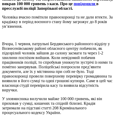
викрав 100 000 гривень з каси. Про це
повідомили
в
пресслужбі поліції Запорізької області.
Чоловіка вчасно помітили правоохоронці та не дали втекти. За
крадіжку в період воєнного стану йому загрожує до 8 років
ув’язнення.
Вчора, 1 червня, патрульні Бердянського районного відділу у
Вознесенівському районі обласного центру побачили, як
підозрілий чоловік зайшов до салону засмаги та через 1-2
хвилини поспіхом вийшов. Коли невідомий побачив
працівників поліції, то спробував уникнути зустрічі із ними та
помітно занервував. Поліцейські попросили пред’явити
документи, але їх у містянина при собі не було. Тоді
правоохоронці провели поверхневу перевірку громадянина та
виявили в його сумці та одязі грошові купюри. Саме в цей час
власниця студії перевірила касу та виявила відсутність
виручки.
У зловмисника вилучили майже 100 000 гривень, які він
приховав у сумці, кишенях та спідній білизні. Крадія
затримали на підставі статті 208 Кримінального
процесуального кодексу України.