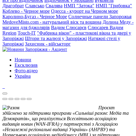
все про відпочинок
Відпочинок у Моршині
Буковель
Драгобрат
Славсько
Свалява
НМП "Затока"
НМП "Грибовка"
Коблево - Черное море
Одесса - курорт на Черном море
Каролино-Бугаз - Черное Море
Солнечные панели Запорожья
MedoveMisto.com - натуральний віск та вощина
Долина Меду -
магазин для бджолярів
Вадим Слюсарєв
Слюсарев Вадим
Region
Touch-IT
"Фабрика вікон" - пластикові вікна та двері у
Запоріжжі
Штори та жалюзі у Запоріжжі
Натяжні стелі у
Запоріжжі
Захисник - військторг
Новини
Ексклюзив
Фото-відео
Україна
Проєкт
здійснено за підтримки програми «Сильніші разом: Медіа та
Демократія», що реалізується Всесвітньою асоціацією
видавців новин (WAN-IFRA) у партнерстві з Асоціацією
«Незалежні регіональні видавці України» (АНРВУ) та
Норвезькою асоціацією медіабізнесу (MBL) за підтримки