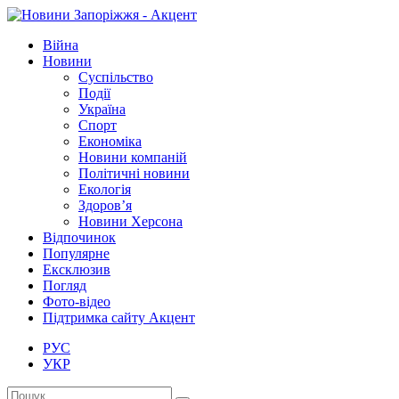
Війна
Новини
Суспільство
Події
Україна
Спорт
Економіка
Новини компаній
Політичні новини
Екологія
Здоров’я
Новини Херсона
Відпочинок
Популярне
Ексклюзив
Погляд
Фото-відео
Підтримка сайту Акцент
РУС
УКР