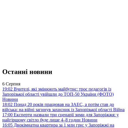
Останні новини
6 Серпня
19:02
Вчителі, які змінюють майбутнє: троє педагогів із
Запорізької області увійшли до ТОП-50 України (ФОТО)
Новини
18:02
Понад 20 років працював на ЗАЕС, а потім став до
війська: на війні загинув захисник із Запорізької області
Війна
17:00
Експерти назвали три сценарії зими для Запоріжжя: у
найгіршому світло буде лише 4–8 годин
Новини
16:05
Двокімнатна квартира за 1 млн грн: у Запоріжжі на