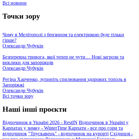
Всі новини
Точки зору
Чому в Мелітополі з бензином та електрикою буде тільки
гірше?
Олександр Чубукін
Безперевна тривога, якої тепер не чути… Нові загрози та
виклики для запоріжців
Олександр Чубукін
Регіна Харченко, зупиніть спилювання здорових тополь в
Запоріжжі
Олександр Чубукін
Всі точки зору
Наші інші проєкти
Відпочинок в Україні 2026 - RestIN
Відпочинок в Україні у
Карпатах у зимку - WinterTime
Карпати - все про гори та
відпочинок
"Трускавець" - відпочинок на курорті
Східниця -