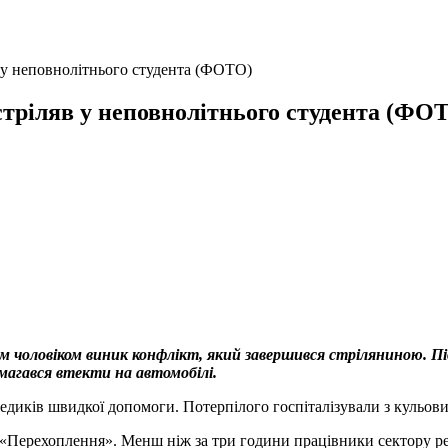
в у неповнолітнього студента (ФОТО)
стріляв у неповнолітнього студента (ФО
 чоловіком виник конфлікт, який завершився стріляниною. П
амагався втекти на автомобілі.
медиків швидкої допомоги. Потерпілого госпіталізували з кульо
Перехоплення». Менш ніж за три години працівники сектору реа