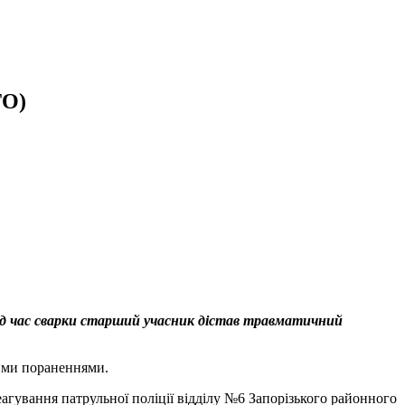
ТО)
ід час сварки старший учасник дістав травматичний
вими пораненнями.
гування патрульної поліції відділу №6 Запорізького районного