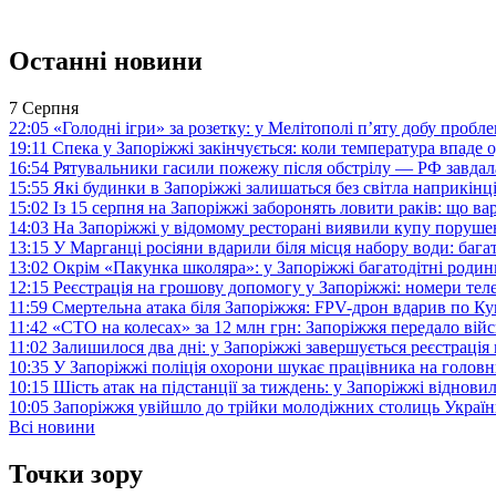
Останні новини
7 Серпня
22:05
«Голодні ігри» за розетку: у Мелітополі п’яту добу пробл
19:11
Спека у Запоріжжі закінчується: коли температура впаде о
16:54
Рятувальники гасили пожежу після обстрілу — РФ завдал
15:55
Які будинки в Запоріжжі залишаться без світла наприкінц
15:02
Із 15 серпня на Запоріжжі заборонять ловити раків: що в
14:03
На Запоріжжі у відомому ресторані виявили купу поруш
13:15
У Марганці росіяни вдарили біля місця набору води: баг
13:02
Окрім «Пакунка школяра»: у Запоріжжі багатодітні роди
12:15
Реєстрація на грошову допомогу у Запоріжжі: номери те
11:59
Смертельна атака біля Запоріжжя: FPV-дрон вдарив по 
11:42
«СТО на колесах» за 12 млн грн: Запоріжжя передало ві
11:02
Залишилося два дні: у Запоріжжі завершується реєстрація
10:35
У Запоріжжі поліція охорони шукає працівника на голов
10:15
Шість атак на підстанції за тиждень: у Запоріжжі віднови
10:05
Запоріжжя увійшло до трійки молодіжних столиць Україн
Всі новини
Точки зору