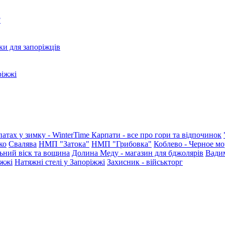
?
ки для запоріжців
ріжжі
патах у зимку - WinterTime
Карпати - все про гори та відпочинок
ко
Свалява
НМП "Затока"
НМП "Грибовка"
Коблево - Черное мо
ьний віск та вощина
Долина Меду - магазин для бджолярів
Вади
іжжі
Натяжні стелі у Запоріжжі
Захисник - військторг