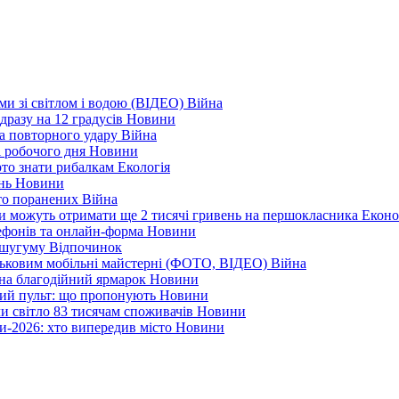
еми зі світлом і водою (ВІДЕО)
Війна
дразу на 12 градусів
Новини
а повторного удару
Війна
і робочого дня
Новини
арто знати рибалкам
Екологія
ень
Новини
ато поранених
Війна
ни можуть отримати ще 2 тисячі гривень на першокласника
Еконо
лефонів та онлайн-форма
Новини
Кушугуму
Відпочинок
йськовим мобільні майстерні (ФОТО, ВІДЕО)
Війна
 на благодійний ярмарок
Новини
ний пульт: що пропонують
Новини
ли світло 83 тисячам споживачів
Новини
и-2026: хто випередив місто
Новини