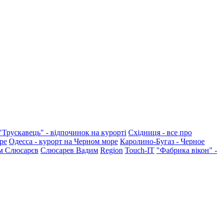
"Трускавець" - відпочинок на курорті
Східниця - все про
ре
Одесса - курорт на Черном море
Каролино-Бугаз - Черное
м Слюсарєв
Слюсарев Вадим
Region
Touch-IT
"Фабрика вікон" -