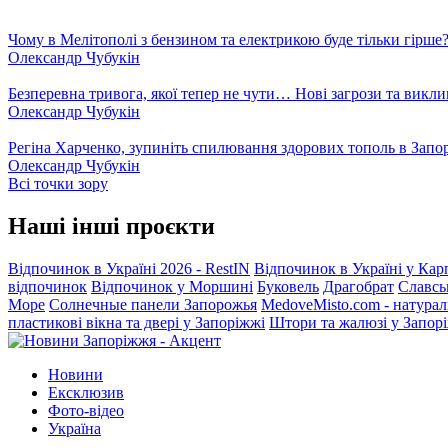
Чому в Мелітополі з бензином та електрикою буде тільки гірше
Олександр Чубукін
Безперевна тривога, якої тепер не чути… Нові загрози та викли
Олександр Чубукін
Регіна Харченко, зупиніть спилювання здорових тополь в Запо
Олександр Чубукін
Всі точки зору
Наші інші проєкти
Відпочинок в Україні 2026 - RestIN
Відпочинок в Україні у Кар
відпочинок
Відпочинок у Моршині
Буковель
Драгобрат
Славсь
Море
Солнечные панели Запорожья
MedoveMisto.com - натурал
пластикові вікна та двері у Запоріжжі
Штори та жалюзі у Запор
Новини
Ексклюзив
Фото-відео
Україна