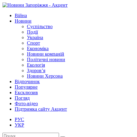
Війна
Новини
Суспільство
Події
Україна
Спорт
Економіка
Новини компаній
Політичні новини
Екологія
Здоров’я
Новини Херсона
Відпочинок
Популярне
Ексклюзив
Погляд
Фото-відео
Підтримка сайту Акцент
РУС
УКР