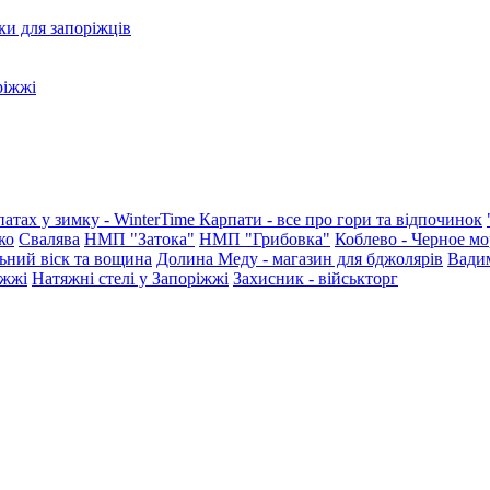
ки для запоріжців
ріжжі
патах у зимку - WinterTime
Карпати - все про гори та відпочинок
ко
Свалява
НМП "Затока"
НМП "Грибовка"
Коблево - Черное мо
ьний віск та вощина
Долина Меду - магазин для бджолярів
Вади
іжжі
Натяжні стелі у Запоріжжі
Захисник - військторг