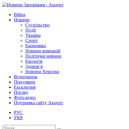
Війна
Новини
Суспільство
Події
Україна
Спорт
Економіка
Новини компаній
Політичні новини
Екологія
Здоров’я
Новини Херсона
Відпочинок
Популярне
Ексклюзив
Погляд
Фото-відео
Підтримка сайту Акцент
РУС
УКР