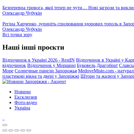
Безперевна тривога, якої тепер не чути… Нові загрози та викли
Олександр Чубукін
Регіна Харченко, зупиніть спилювання здорових тополь в Запо
Олександр Чубукін
Всі точки зору
Наші інші проєкти
Відпочинок в Україні 2026 - RestIN
Відпочинок в Україні у Кар
відпочинок
Відпочинок у Моршині
Буковель
Драгобрат
Славсь
Море
Солнечные панели Запорожья
MedoveMisto.com - натурал
пластикові вікна та двері у Запоріжжі
Штори та жалюзі у Запор
Новини
Ексклюзив
Фото-відео
Україна