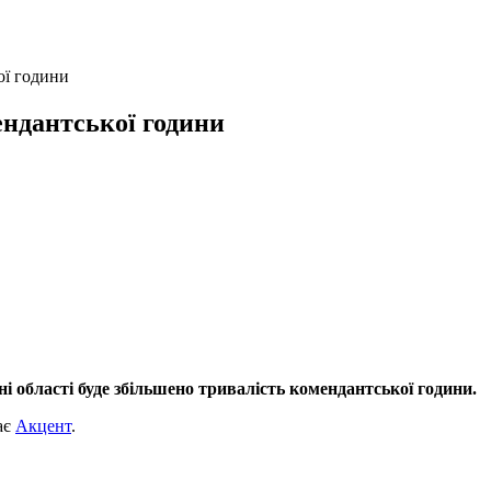
ої години
ендантської години
ині області буде збільшено тривалість комендантської години.
ає
Акцент
.