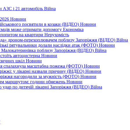
и АЗС і 21 автомобіль
Війна
 2026
Новини
військового посвятили в козаки (ВІДЕО)
Новини
приємців може отримати допомогу
Економіка
а попитом на квартири
Нерухомість
еда» дроном-перехоплювачем поблизу Запоріжжя (ВІДЕО)
Війна
різькі рятувальники долали наслідки атак (ФОТО)
Новини
дає Малокатеринівка поблизу Запоріжжя (ВІДЕО)
Війна
 стоїть автоцистерна
Новини
узичних шкіл
Новини
жжя спалахнула масштабна пожежа (ФОТО)
Новини
оріжжі: у лікарні назвали причину (ВІДЕО)
Новини
поріжжя нагородили за мужність (ФОТО)
Новини
еним маршрутом: години обмежень
Новини
ро удар по дитячій лікарні Запоріжжя (ВІДЕО)
Війна
?