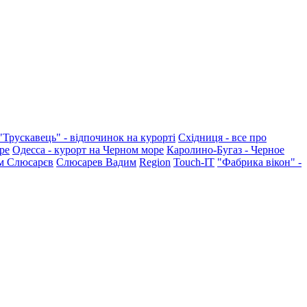
"Трускавець" - відпочинок на курорті
Східниця - все про
ре
Одесса - курорт на Черном море
Каролино-Бугаз - Черное
м Слюсарєв
Слюсарев Вадим
Region
Touch-IT
"Фабрика вікон" -