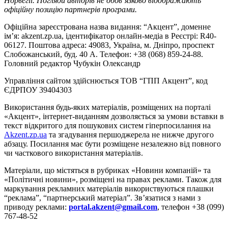
Норвегії. Погляди авторів не обов’язково відображають
офіційну позицію партнерів програми.
Офіційна зареєстрована назва видання: “Акцент”, доменне
ім’я: akzent.zp.ua, ідентифікатор онлайн-медіа в Реєстрі: R40-
06127. Поштова адреса: 49083, Україна, м. Дніпро, проспект
Слобожанський, буд. 40 А. Телефон: +38 (068) 859-24-88.
Головний редактор Чубукін Олександр
Управління сайтом здійснюється ТОВ “ГПП Акцент”, код
ЄДРПОУ 39404303
Використання будь-яких матеріалів, розміщених на порталі
«Акцент», інтернет-виданням дозволяється за умови вставки в
текст відкритого для пошукових систем гіперпосилання на
Akzent.zp.ua
та згадування першоджерела не нижче другого
абзацу. Посилання має бути розміщене незалежно від повного
чи часткового використання матеріалів.
Матеріали, що містяться в рубриках «Новини компаній» та
«Політичні новини», розміщені на правах реклами. Також для
маркування рекламних матеріалів використвуються плашки
“реклама”, “партнерський матеріал”. Зв’язатися з нами з
приводу реклами:
portal.akzent@gmail.com
, телефон +38 (099)
767-48-52