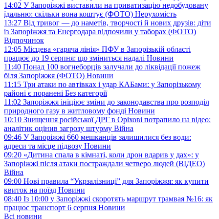
14:02
У Запоріжжі виставили на приватизацію недобудовану
їдальню: скільки вона коштує (ФОТО)
Нерухомість
13:27
Від тривог — до наметів, творчості й нових друзів: діти
із Запоріжжя та Енергодара відпочили у таборах (ФОТО)
Відпочинок
12:05
Місцева «гаряча лінія» ПФУ в Запорізькій області
працює до 19 серпня: що зміниться надалі
Новини
11:40
Понад 100 вогнеборців залучали до ліквідації пожеж
біля Запоріжжя (ФОТО)
Новини
11:15
Три атаки по автівках і удар КАБами: у Запорізькому
районі є поранені
Без категорії
11:02
Запоріжжя ініціює зміни до законодавства про розподіл
природного газу в житловому фонді
Новини
10:10
Знищення російської ДРГ в Оріхові потрапило на відео:
аналітик оцінив загрозу штурму
Війна
09:46
У Запоріжжі 660 мешканців залишилися без води:
адреси та місце підвозу
Новини
09:20
«Дитина спала в кімнаті, коли дрон вдарив у дах»: у
Запоріжжі після атаки постраждали четверо людей (ВІДЕО)
Війна
09:00
Нові правила “Укрзалізниці” для Запоріжжя: як купити
квиток на поїзд
Новини
08:40
Із 10:00 у Запоріжжі скоротять маршрут трамвая №16: як
працює транспорт 6 серпня
Новини
Всі новини