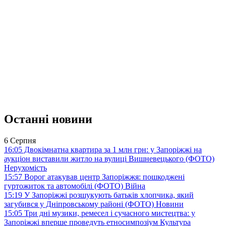
Останні новини
6 Серпня
16:05
Двокімнатна квартира за 1 млн грн: у Запоріжжі на
аукціон виставили житло на вулиці Вишневецького (ФОТО)
Нерухомість
15:57
Ворог атакував центр Запоріжжя: пошкоджені
гуртожиток та автомобілі (ФОТО)
Війна
15:19
У Запоріжжі розшукують батьків хлопчика, який
загубився у Дніпровському районі (ФОТО)
Новини
15:05
Три дні музики, ремесел і сучасного мистецтва: у
Запоріжжі вперше проведуть етносимпозіум
Культура