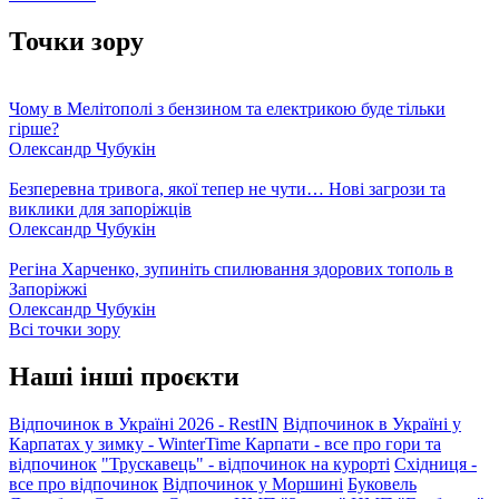
Точки зору
Чому в Мелітополі з бензином та електрикою буде тільки
гірше?
Олександр Чубукін
Безперевна тривога, якої тепер не чути… Нові загрози та
виклики для запоріжців
Олександр Чубукін
Регіна Харченко, зупиніть спилювання здорових тополь в
Запоріжжі
Олександр Чубукін
Всі точки зору
Наші інші проєкти
Відпочинок в Україні 2026 - RestIN
Відпочинок в Україні у
Карпатах у зимку - WinterTime
Карпати - все про гори та
відпочинок
"Трускавець" - відпочинок на курорті
Східниця -
все про відпочинок
Відпочинок у Моршині
Буковель