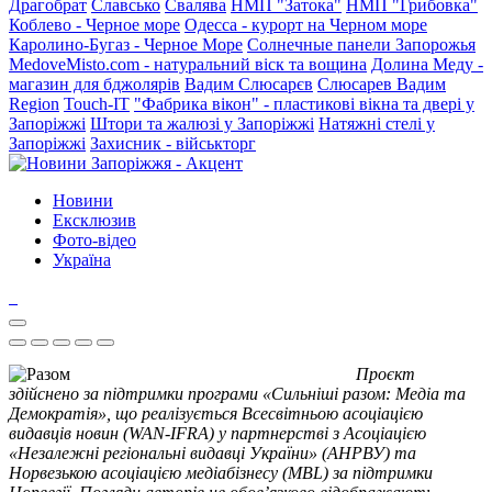
Драгобрат
Славсько
Свалява
НМП "Затока"
НМП "Грибовка"
Коблево - Черное море
Одесса - курорт на Черном море
Каролино-Бугаз - Черное Море
Солнечные панели Запорожья
MedoveMisto.com - натуральний віск та вощина
Долина Меду -
магазин для бджолярів
Вадим Слюсарєв
Слюсарев Вадим
Region
Touch-IT
"Фабрика вікон" - пластикові вікна та двері у
Запоріжжі
Штори та жалюзі у Запоріжжі
Натяжні стелі у
Запоріжжі
Захисник - військторг
Новини
Ексклюзив
Фото-відео
Україна
Проєкт
здійснено за підтримки програми «Сильніші разом: Медіа та
Демократія», що реалізується Всесвітньою асоціацією
видавців новин (WAN-IFRA) у партнерстві з Асоціацією
«Незалежні регіональні видавці України» (АНРВУ) та
Норвезькою асоціацією медіабізнесу (MBL) за підтримки