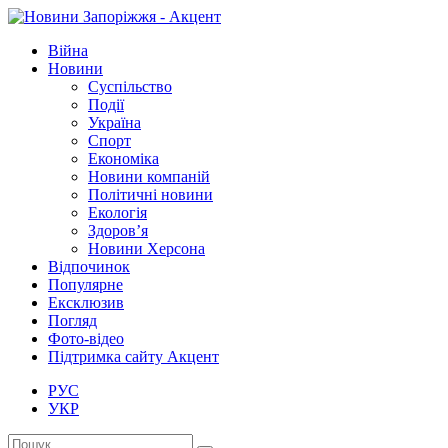
Війна
Новини
Суспільство
Події
Україна
Спорт
Економіка
Новини компаній
Політичні новини
Екологія
Здоров’я
Новини Херсона
Відпочинок
Популярне
Ексклюзив
Погляд
Фото-відео
Підтримка сайту Акцент
РУС
УКР