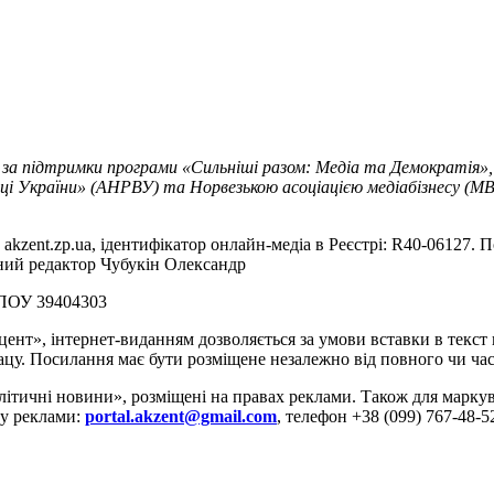
 за підтримки програми «Сильніші разом: Медіа та Демократія»,
ці України» (АНРВУ) та Норвезькою асоціацією медіабізнесу (MBL
akzent.zp.ua, ідентифікатор онлайн-медіа в Реєстрі: R40-06127. П
вний редактор Чубукін Олександр
РПОУ 39404303
цент», інтернет-виданням дозволяється за умови вставки в текс
цу. Посилання має бути розміщене незалежно від повного чи час
літичні новини», розміщені на правах реклами. Також для марк
ду реклами:
portal.akzent@gmail.com
, телефон +38 (099) 767-48-5