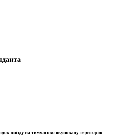
нданта
рядок виїзду на тимчасово окуповану територію