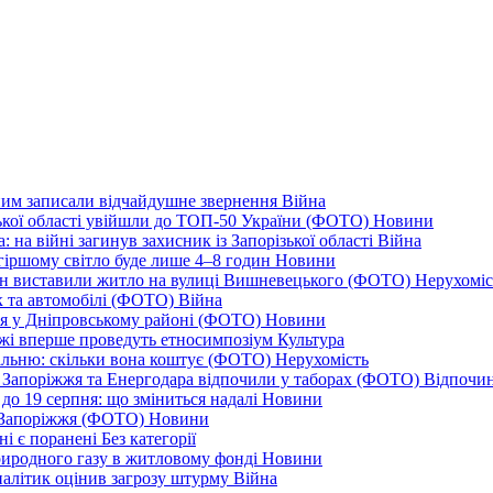
дним записали відчайдушне звернення
Війна
ізької області увійшли до ТОП-50 України (ФОТО)
Новини
 на війні загинув захисник із Запорізької області
Війна
йгіршому світло буде лише 4–8 годин
Новини
ціон виставили житло на вулиці Вишневецького (ФОТО)
Нерухоміс
к та автомобілі (ФОТО)
Війна
ся у Дніпровському районі (ФОТО)
Новини
іжжі вперше проведуть етносимпозіум
Культура
альню: скільки вона коштує (ФОТО)
Нерухомість
 із Запоріжжя та Енергодара відпочили у таборах (ФОТО)
Відпочи
до 19 серпня: що зміниться надалі
Новини
я Запоріжжя (ФОТО)
Новини
ні є поранені
Без категорії
природного газу в житловому фонді
Новини
налітик оцінив загрозу штурму
Війна