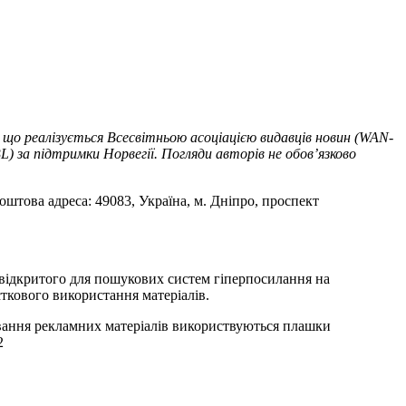
 що реалізується Всесвітньою асоціацією видавців новин (WAN-
) за підтримки Норвегії. Погляди авторів не обов’язково
оштова адреса: 49083, Україна, м. Дніпро, проспект
т відкритого для пошукових систем гіперпосилання на
ткового використання матеріалів.
ування рекламних матеріалів використвуються плашки
2