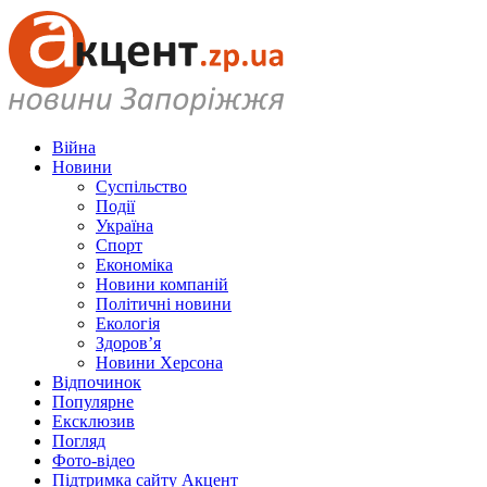
Війна
Новини
Суспільство
Події
Україна
Спорт
Економіка
Новини компаній
Політичні новини
Екологія
Здоров’я
Новини Херсона
Відпочинок
Популярне
Ексклюзив
Погляд
Фото-відео
Підтримка сайту Акцент