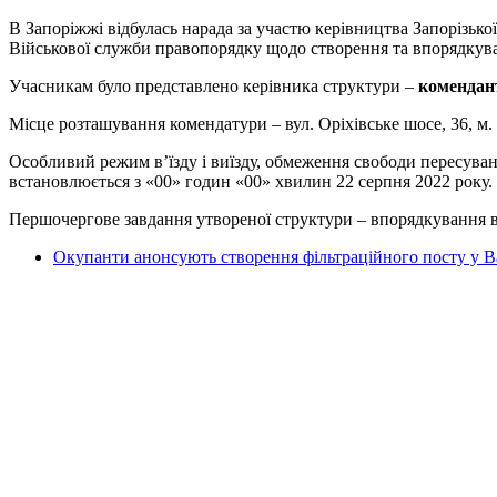
В Запоріжжі відбулась нарада за участю керівництва Запорізьк
Військової служби правопорядку щодо створення та впорядкув
Учасникам було представлено керівника структури –
комендан
Місце розташування комендатури – вул. Оріхівське шосе, 36, м.
Особливий режим в’їзду і виїзду, обмеження свободи пересуванн
встановлюється з «00» годин «00» хвилин 22 серпня 2022 року.
Першочергове завдання утвореної структури – впорядкування в
Окупанти анонсують створення фільтраційного посту у В