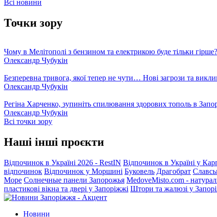
Всі новини
Точки зору
Чому в Мелітополі з бензином та електрикою буде тільки гірше
Олександр Чубукін
Безперевна тривога, якої тепер не чути… Нові загрози та викли
Олександр Чубукін
Регіна Харченко, зупиніть спилювання здорових тополь в Запо
Олександр Чубукін
Всі точки зору
Наші інші проєкти
Відпочинок в Україні 2026 - RestIN
Відпочинок в Україні у Кар
відпочинок
Відпочинок у Моршині
Буковель
Драгобрат
Славсь
Море
Солнечные панели Запорожья
MedoveMisto.com - натурал
пластикові вікна та двері у Запоріжжі
Штори та жалюзі у Запор
Новини