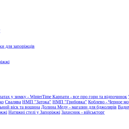
?
ки для запоріжців
ріжжі
патах у зимку - WinterTime
Карпати - все про гори та відпочинок
ко
Свалява
НМП "Затока"
НМП "Грибовка"
Коблево - Черное мо
ьний віск та вощина
Долина Меду - магазин для бджолярів
Вади
іжжі
Натяжні стелі у Запоріжжі
Захисник - військторг