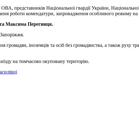
ої ОВА, представників Національної гвардії України, Національн
ання роботи комендатури, запровадження особливого режиму на 
та Максима Перегинця.
 Запоріжжя.
я громадян, іноземців та осіб без громадянства, а також руху т
иїзду на тимчасово окуповану територію.
асилівці