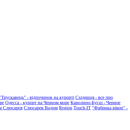
"Трускавець" - відпочинок на курорті
Східниця - все про
ре
Одесса - курорт на Черном море
Каролино-Бугаз - Черное
м Слюсарєв
Слюсарев Вадим
Region
Touch-IT
"Фабрика вікон" -