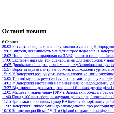
Останні новини
6 Серпня
20:03
Без світла і води: жителі окупованого села під Дніпрору
19:02
Вчителі, які змінюють майбутнє: троє педагогів із Запор
18:02
Понад 20 років працював на ЗАЕС, а потім став до війська:
17:00
Експерти назвали три сценарії зими для Запоріжжя: у на
16:05
Двокімнатна квартира за 1 млн грн: у Запоріжжі на аук
15:57
Ворог атакував центр Запоріжжя: пошкоджені гуртожито
15:19
У Запоріжжі розшукують батьків хлопчика, який загубив
15:05
Три дні музики, ремесел і сучасного мистецтва: у Запор
14:02
У Запоріжжі виставили на приватизацію недобудовану їд
13:27
Від тривог — до наметів, творчості й нових друзів: діти
12:05
Місцева «гаряча лінія» ПФУ в Запорізькій області працює 
11:40
Понад 100 вогнеборців залучали до ліквідації пожеж біл
11:15
Три атаки по автівках і удар КАБами: у Запорізькому райо
11:02
Запоріжжя ініціює зміни до законодавства про розподіл 
10:10
Знищення російської ДРГ в Оріхові потрапило на відео: а