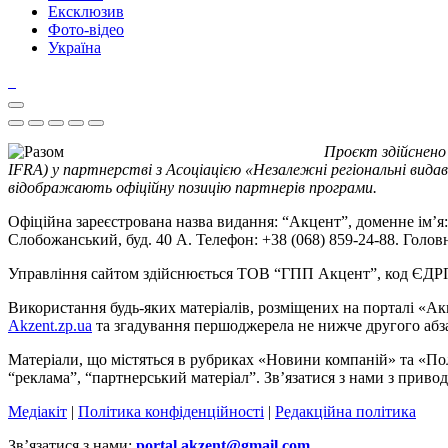
Ексклюзив
Фото-відео
Україна
Проєкт здійснено
IFRA) у партнерстві з Асоціацією «Незалежні регіональні видав
відображають офіційну позицію партнерів програми.
Офіційна зареєстрована назва видання: “Акцент”, доменне ім’я: 
Слобожанський, буд. 40 А. Телефон: +38 (068) 859-24-88. Голо
Управління сайтом здійснюється ТОВ “ГПП Акцент”, код ЄД
Використання будь-яких матеріалів, розміщених на порталі «Ак
Akzent.zp.ua
та згадування першоджерела не нижче другого абза
Матеріали, що містяться в рубриках «Новини компаній» та «По
“реклама”, “партнерський матеріал”. Зв’язатися з нами з приво
Медіакіт
|
Політика конфіденційності
|
Редакційна політика
Зв’язатися з нами:
portal.akzent@gmail.com