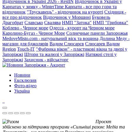
Відпочинок в Україні 2026 - RestIN
Відпочинок в Україні у
Карпатах у зимку - WinterTime
Карпати - все про гори та
відпочинок
"Трускавець" - відпочинок на курорті
Східниця -
все про відпочинок
Відпочинок у Моршині
Буковель
Драгобрат
Славсько
Свалява
НМП "Затока"
НМП "Грибовка"
Коблево - Черное море
Одесса - курорт на Черном море
Каролино-Бугаз - Черное Море
Солнечные панели Запорожья
MedoveMisto.com - натуральний віск та вощина
Долина Меду -
магазин для бджолярів
Вадим Слюсарєв
Слюсарев Вадим
Region
Touch-IT
"Фабрика вікон" - пластикові вікна та двері у
Запоріжжі
Штори та жалюзі у Запоріжжі
Натяжні стелі у
Запоріжжі
Захисник - військторг
Новини
Ексклюзив
Фото-відео
Україна
Проєкт
здійснено за підтримки програми «Сильніші разом: Медіа та