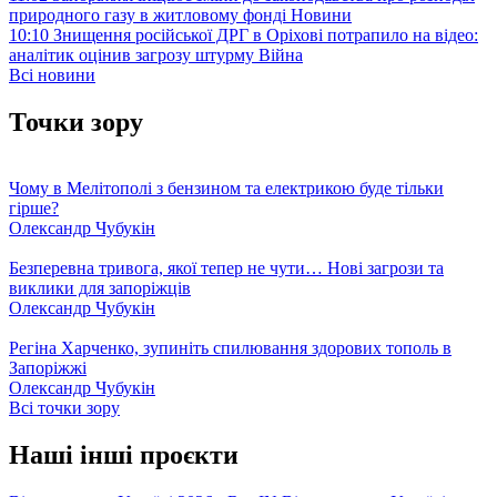
природного газу в житловому фонді
Новини
10:10
Знищення російської ДРГ в Оріхові потрапило на відео:
аналітик оцінив загрозу штурму
Війна
Всі новини
Точки зору
Чому в Мелітополі з бензином та електрикою буде тільки
гірше?
Олександр Чубукін
Безперевна тривога, якої тепер не чути… Нові загрози та
виклики для запоріжців
Олександр Чубукін
Регіна Харченко, зупиніть спилювання здорових тополь в
Запоріжжі
Олександр Чубукін
Всі точки зору
Наші інші проєкти