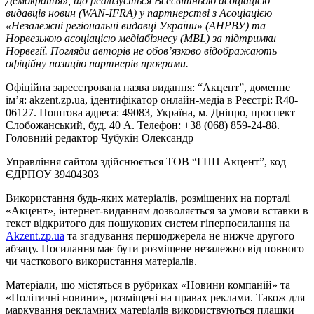
Демократія», що реалізується Всесвітньою асоціацією
видавців новин (WAN-IFRA) у партнерстві з Асоціацією
«Незалежні регіональні видавці України» (АНРВУ) та
Норвезькою асоціацією медіабізнесу (MBL) за підтримки
Норвегії. Погляди авторів не обов’язково відображають
офіційну позицію партнерів програми.
Офіційна зареєстрована назва видання: “Акцент”, доменне
ім’я: akzent.zp.ua, ідентифікатор онлайн-медіа в Реєстрі: R40-
06127. Поштова адреса: 49083, Україна, м. Дніпро, проспект
Слобожанський, буд. 40 А. Телефон: +38 (068) 859-24-88.
Головний редактор Чубукін Олександр
Управління сайтом здійснюється ТОВ “ГПП Акцент”, код
ЄДРПОУ 39404303
Використання будь-яких матеріалів, розміщених на порталі
«Акцент», інтернет-виданням дозволяється за умови вставки в
текст відкритого для пошукових систем гіперпосилання на
Akzent.zp.ua
та згадування першоджерела не нижче другого
абзацу. Посилання має бути розміщене незалежно від повного
чи часткового використання матеріалів.
Матеріали, що містяться в рубриках «Новини компаній» та
«Політичні новини», розміщені на правах реклами. Також для
маркування рекламних матеріалів використвуються плашки