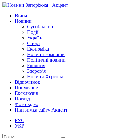
Війна
Новини
Суспільство
Події
Україна
Спорт
Економіка
Новини компаній
Політичні новини
Екологія
Здоров’я
Новини Херсона
Відпочинок
Популярне
Ексклюзив
Погляд
Фото-відео
Підтримка сайту Акцент
РУС
УКР