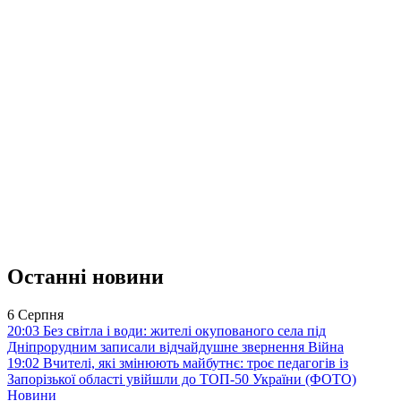
Останні новини
6 Серпня
20:03
Без світла і води: жителі окупованого села під
Дніпрорудним записали відчайдушне звернення
Війна
19:02
Вчителі, які змінюють майбутнє: троє педагогів із
Запорізької області увійшли до ТОП-50 України (ФОТО)
Новини