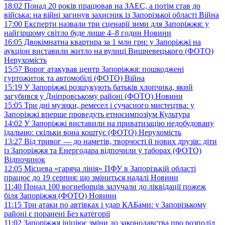
18:02
Понад 20 років працював на ЗАЕС, а потім став до
війська: на війні загинув захисник із Запорізької області
Війна
17:00
Експерти назвали три сценарії зими для Запоріжжя: у
найгіршому світло буде лише 4–8 годин
Новини
16:05
Двокімнатна квартира за 1 млн грн: у Запоріжжі на
аукціон виставили житло на вулиці Вишневецького (ФОТО)
Нерухомість
15:57
Ворог атакував центр Запоріжжя: пошкоджені
гуртожиток та автомобілі (ФОТО)
Війна
15:19
У Запоріжжі розшукують батьків хлопчика, який
загубився у Дніпровському районі (ФОТО)
Новини
15:05
Три дні музики, ремесел і сучасного мистецтва: у
Запоріжжі вперше проведуть етносимпозіум
Культура
14:02
У Запоріжжі виставили на приватизацію недобудовану
їдальню: скільки вона коштує (ФОТО)
Нерухомість
13:27
Від тривог — до наметів, творчості й нових друзів: діти
із Запоріжжя та Енергодара відпочили у таборах (ФОТО)
Відпочинок
12:05
Місцева «гаряча лінія» ПФУ в Запорізькій області
працює до 19 серпня: що зміниться надалі
Новини
11:40
Понад 100 вогнеборців залучали до ліквідації пожеж
біля Запоріжжя (ФОТО)
Новини
11:15
Три атаки по автівках і удар КАБами: у Запорізькому
районі є поранені
Без категорії
11:02
Запоріжжя ініціює зміни до законодавства про розподіл