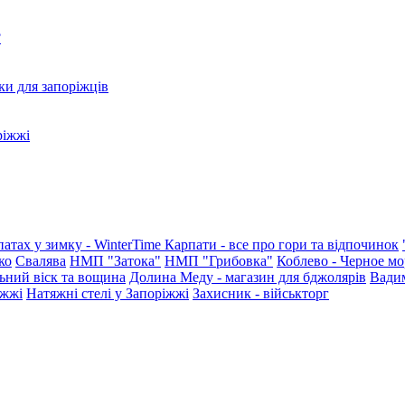
?
ки для запоріжців
ріжжі
патах у зимку - WinterTime
Карпати - все про гори та відпочинок
ко
Свалява
НМП "Затока"
НМП "Грибовка"
Коблево - Черное мо
ьний віск та вощина
Долина Меду - магазин для бджолярів
Вади
іжжі
Натяжні стелі у Запоріжжі
Захисник - військторг