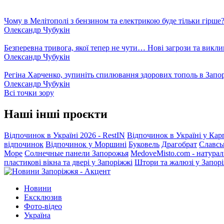
Чому в Мелітополі з бензином та електрикою буде тільки гірше
Олександр Чубукін
Безперевна тривога, якої тепер не чути… Нові загрози та викли
Олександр Чубукін
Регіна Харченко, зупиніть спилювання здорових тополь в Запо
Олександр Чубукін
Всі точки зору
Наші інші проєкти
Відпочинок в Україні 2026 - RestIN
Відпочинок в Україні у Кар
відпочинок
Відпочинок у Моршині
Буковель
Драгобрат
Славсь
Море
Солнечные панели Запорожья
MedoveMisto.com - натурал
пластикові вікна та двері у Запоріжжі
Штори та жалюзі у Запор
Новини
Ексклюзив
Фото-відео
Україна