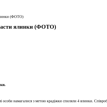
ялинки (ФОТО)
красти ялинки (ФОТО)
нки.
мі особи намагалися з метою крадіжки спиляли 4 ялинки. Співро