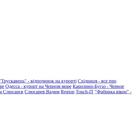
"Трускавець" - відпочинок на курорті
Східниця - все про
ре
Одесса - курорт на Черном море
Каролино-Бугаз - Черное
м Слюсарєв
Слюсарев Вадим
Region
Touch-IT
"Фабрика вікон" -