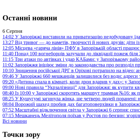
Останні новини
6 Серпня
14:02
У Запоріжжі виставили на приватизацію недобудовану їд
13:27
Від тривог — до наметів, творчості й нових друзів: діти
12:05
Місцева «гаряча лінія» ПФУ в Запорізькій області працює 
11:40
Понад 100 вогнеборців залучали до ліквідації пожеж біл
11:15
Три атаки по автівках і удар КАБами: у Запорізькому райо
11:02
Запоріжжя ініціює зміни до законодавства про розподіл 
10:10
Знищення російської ДРГ в Оріхові потрапило на відео: а
09:46
У Запоріжжі 660 мешканців залишилися без води: адреси 
09:20
«Дитина спала в кімнаті, коли дрон вдарив у дах»: у Зап
09:00
Нові правила “Укрзалізниці” для Запоріжжя: як купити кв
08:40
Із 10:00 у Запоріжжі скоротять маршрут трамвая №16: як
08:25
У Кушугумі загинула жінка, ще четверо людей поранені: 
08:04
Ворожий шахед пробив дах багатоповерхівки в Запоріжж
07:52
Масштабні відключення світла у Запоріжжі 6 серпня: спис
07:15
Мешканець Мелітополя поїхав у Ростов по бензин: згоріл
Всі новини
Точки зору