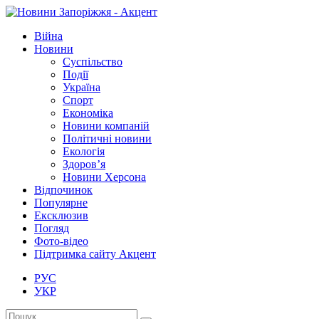
Війна
Новини
Суспільство
Події
Україна
Спорт
Економіка
Новини компаній
Політичні новини
Екологія
Здоров’я
Новини Херсона
Відпочинок
Популярне
Ексклюзив
Погляд
Фото-відео
Підтримка сайту Акцент
РУС
УКР