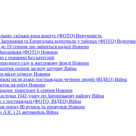
альню: скільки вона коштує (ФОТО)
Нерухомість
 із Запоріжжя та Енергодара відпочили у таборах (ФОТО)
Відпочи
до 19 серпня: що зміниться надалі
Новини
я Запоріжжя (ФОТО)
Новини
ні є поранені
Без категорії
природного газу в житловому фонді
Новини
налітик оцінив загрозу штурму
Війна
та місце підвозу
Новини
оріжжі після атаки постраждали четверо людей (ВІДЕО)
Війна
иток на поїзд
Новини
 працює транспорт 6 серпня
Новини
наслідки 1041 удару по Запорізькому району
Війна
і: є постраждалі (ФОТО, ВІДЕО)
Війна
ок понад 80 вулиць та провулків
Новини
и АЗС і 21 автомобіль
Війна