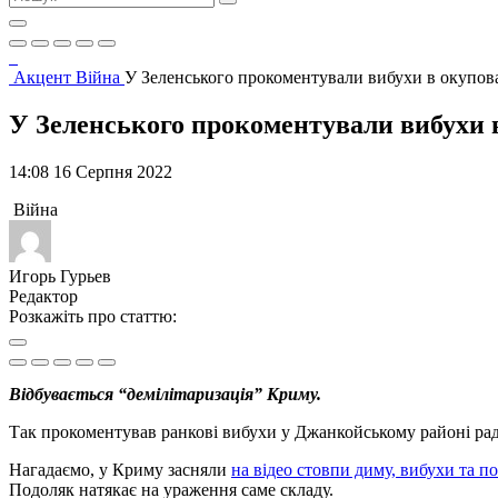
Акцент
Війна
У Зеленського прокоментували вибухи в окупо
У Зеленського прокоментували вибухи
14:08 16 Серпня 2022
Війна
Игорь Гурьев
Редактор
Розкажіть про статтю:
Відбувається “демілітаризація” Криму.
Так прокоментував ранкові вибухи у Джанкойському районі р
Нагадаємо, у Криму засняли
на відео стовпи диму, вибухи та 
Подоляк натякає на ураження саме складу.