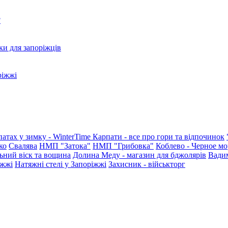
?
ки для запоріжців
ріжжі
патах у зимку - WinterTime
Карпати - все про гори та відпочинок
ко
Свалява
НМП "Затока"
НМП "Грибовка"
Коблево - Черное мо
ьний віск та вощина
Долина Меду - магазин для бджолярів
Вади
іжжі
Натяжні стелі у Запоріжжі
Захисник - військторг