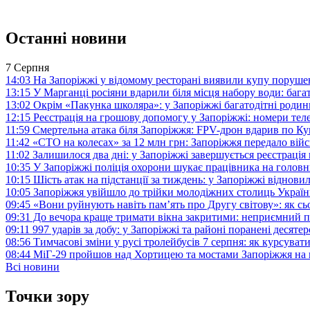
Останні новини
7 Серпня
14:03
На Запоріжжі у відомому ресторані виявили купу поруш
13:15
У Марганці росіяни вдарили біля місця набору води: баг
13:02
Окрім «Пакунка школяра»: у Запоріжжі багатодітні роди
12:15
Реєстрація на грошову допомогу у Запоріжжі: номери те
11:59
Смертельна атака біля Запоріжжя: FPV-дрон вдарив по 
11:42
«СТО на колесах» за 12 млн грн: Запоріжжя передало ві
11:02
Залишилося два дні: у Запоріжжі завершується реєстрація
10:35
У Запоріжжі поліція охорони шукає працівника на голов
10:15
Шість атак на підстанції за тиждень: у Запоріжжі віднови
10:05
Запоріжжя увійшло до трійки молодіжних столиць Україн
09:45
«Вони руйнують навіть пам’ять про Другу світову»: як с
09:31
До вечора краще тримати вікна закритими: неприємний п
09:11
997 ударів за добу: у Запоріжжі та районі поранені десят
08:56
Тимчасові зміни у русі тролейбусів 7 серпня: як курсува
08:44
МіГ-29 пройшов над Хортицею та мостами Запоріжжя на 
Всі новини
Точки зору