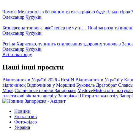
Чому в Мелітополі з бензином та електрикою буде тільки гірше
Олександр Чубукін
Безперевна тривога, якої тепер не чути… Нові загрози та викли
Олександр Чубукін
Регіна Харченко, зупиніть спилювання здорових тополь в Запо
Олександр Чубукін
Всі точки зору
Наші інші проєкти
Відпочинок в Україні 2026 - RestIN
Відпочинок в Україні у Кар
відпочинок
Відпочинок у Моршині
Буковель
Драгобрат
Славсь
Море
Солнечные панели Запорожья
MedoveMisto.com - натурал
пластикові вікна та двері у Запоріжжі
Штори та жалюзі у Запор
Новини
Ексклюзив
Фото-відео
Україна