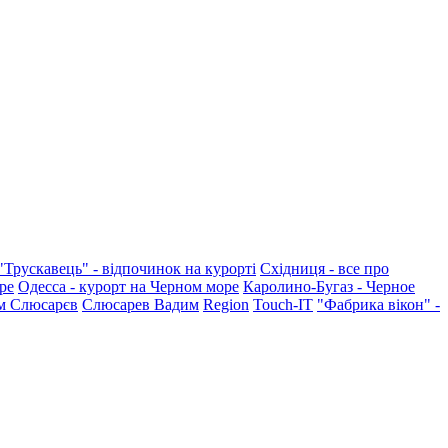
"Трускавець" - відпочинок на курорті
Східниця - все про
ре
Одесса - курорт на Черном море
Каролино-Бугаз - Черное
м Слюсарєв
Слюсарев Вадим
Region
Touch-IT
"Фабрика вікон" -