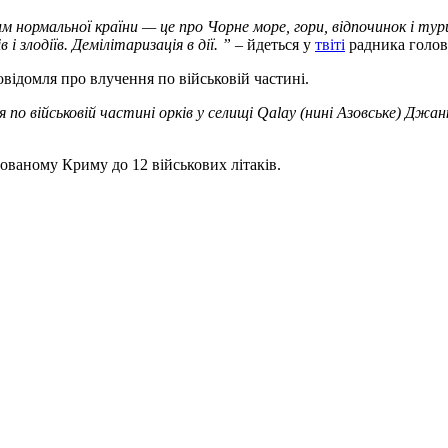
им нормальної країни — це про Чорне море, гори, відпочинок і ту
і злодіїв. Демілітаризація в дії. ”
– йдеться у
твіті
радника голо
відомля про влучення по військовій частині.
по військовій частині орків у селищі Qalay (нині Азовське) Джа
ованому Криму до 12 військових літаків.