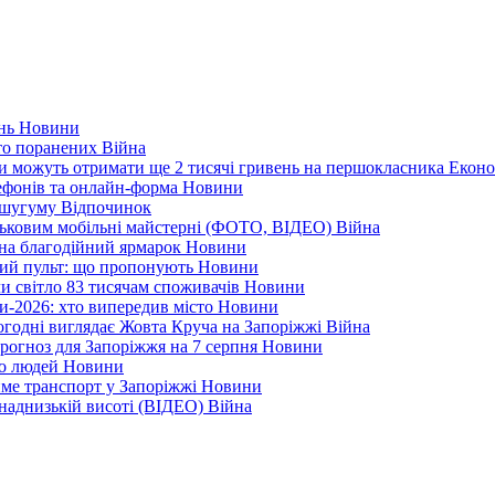
ень
Новини
ато поранених
Війна
ни можуть отримати ще 2 тисячі гривень на першокласника
Еконо
лефонів та онлайн-форма
Новини
Кушугуму
Відпочинок
йськовим мобільні майстерні (ФОТО, ВІДЕО)
Війна
 на благодійний ярмарок
Новини
ний пульт: що пропонують
Новини
ли світло 83 тисячам споживачів
Новини
и-2026: хто випередив місто
Новини
ьогодні виглядає Жовта Круча на Запоріжжі
Війна
рогноз для Запоріжжя на 7 серпня
Новини
еро людей
Новини
тиме транспорт у Запоріжжі
Новини
наднизькій висоті (ВІДЕО)
Війна