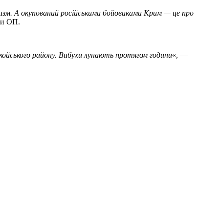
ризм. А окупований російськими бойовиками Крим — це про
ви ОП.
нкойського району. Вибухи лунають протягом години
«, —