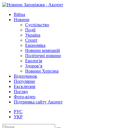
Війна
Новини
Суспільство
Події
Україна
Спорт
Економіка
Новини компаній
Політичні новини
Екологія
Здоров’я
Новини Херсона
Відпочинок
Популярне
Ексклюзив
Погляд
Фото-відео
Підтримка сайту Акцент
РУС
УКР