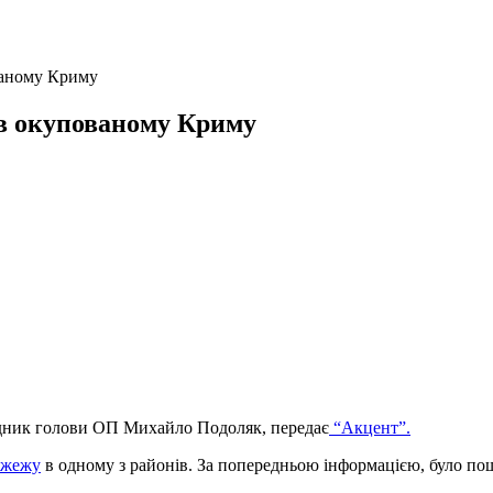
ваному Криму
 в окупованому Криму
адник голови ОП Михайло Подоляк, передає
“Акцент”.
пожежу
в одному з районів. За попередньою інформацією, було пош