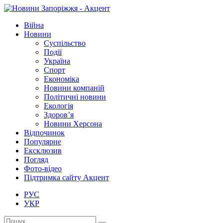
Війна
Новини
Суспільство
Події
Україна
Спорт
Економіка
Новини компаній
Політичні новини
Екологія
Здоров’я
Новини Херсона
Відпочинок
Популярне
Ексклюзив
Погляд
Фото-відео
Підтримка сайту Акцент
РУС
УКР