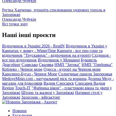
Олександр Чубукін
Регіна Харченко, зупиніть спилювання здорових тополь в
Запоріжжі
Олександр Чубукін
Всі точки зору
Наші інші проєкти
Відпочинок в Україні 2026 - RestIN
Відпочинок в Україні у
Карпатах у зимку - WinterTime
Карпати - все про гори та
відпочинок
"Трускавець" - відпочинок на курорті
Східниця -
все про відпочинок
Відпочинок у Моршині
Буковель
Драгобрат
Славсько
Свалява
НМП "Затока"
НМП "Грибовка"
Коблево - Черное море
Одесса - курорт на Черном море
Каролино-Бугаз - Черное Море
Солнечные панели Запорожья
MedoveMisto.com - натуральний віск та вощина
Долина Меду -
магазин для бджолярів
Вадим Слюсарєв
Слюсарев Вадим
Region
Touch-IT
"Фабрика вікон" - пластикові вікна та двері у
Запоріжжі
Штори та жалюзі у Запоріжжі
Натяжні стелі у
Запоріжжі
Захисник - військторг
Новини
Ексклюзив