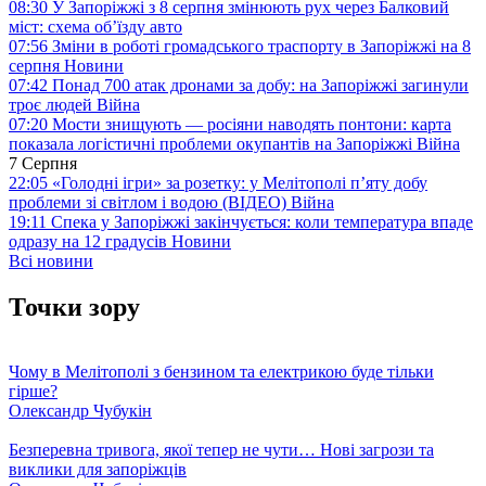
08:30
У Запоріжжі з 8 серпня змінюють рух через Балковий
міст: схема об’їзду
авто
07:56
Зміни в роботі громадського траспорту в Запоріжжі на 8
серпня
Новини
07:42
Понад 700 атак дронами за добу: на Запоріжжі загинули
троє людей
Війна
07:20
Мости знищують — росіяни наводять понтони: карта
показала логістичні проблеми окупантів на Запоріжжі
Війна
7 Серпня
22:05
«Голодні ігри» за розетку: у Мелітополі п’яту добу
проблеми зі світлом і водою (ВІДЕО)
Війна
19:11
Спека у Запоріжжі закінчується: коли температура впаде
одразу на 12 градусів
Новини
Всі новини
Точки зору
Чому в Мелітополі з бензином та електрикою буде тільки
гірше?
Олександр Чубукін
Безперевна тривога, якої тепер не чути… Нові загрози та
виклики для запоріжців