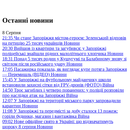
Останні новини
8 Серпня
21:35
Чи стане Запоріжжя містом-героєм: Зеленський відповів
на петицію 25 тисяч українців
Новини
20:30
Вийшов із квартири та загубився: у Запоріжжі
поліцейські знайшли рідних малолітнього хлопчика
Новини
18:31
Понад 5 тисяч родин у Кушугумі та Балабиному знову зі
світлом після російського удару
Новини
17:05
Пасажирка показала, як виглядає купе потяга Запоріжжя
— Перемишль (ВІДЕО)
Новини
15:45
У Запоріжжі на футбольному майданчику школи
встановили захисні сітки від FPV-дронів (ФОТО)
Війна
14:50
Троє загиблих і четверо поранених: у поліції розповіли
про наслідки атак на Запоріжжі
Війна
12:07
У Запоріжжі на території міського парку запровадили
карантин
Новини
11:08
У Запоріжжі та передмісті за добу сталося 13 пожеж:
горіли будинки, магазин і вантажівка
Війна
09:02
Нове офіційне свято в Україні: що відзначатимуть
щороку 8 серпня
Новини