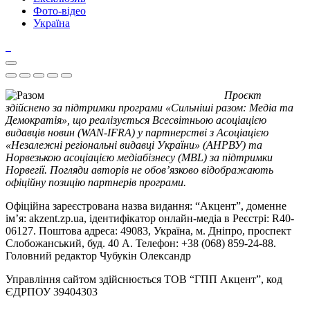
Фото-відео
Україна
Проєкт
здійснено за підтримки програми «Сильніші разом: Медіа та
Демократія», що реалізується Всесвітньою асоціацією
видавців новин (WAN-IFRA) у партнерстві з Асоціацією
«Незалежні регіональні видавці України» (АНРВУ) та
Норвезькою асоціацією медіабізнесу (MBL) за підтримки
Норвегії. Погляди авторів не обов’язково відображають
офіційну позицію партнерів програми.
Офіційна зареєстрована назва видання: “Акцент”, доменне
ім’я: akzent.zp.ua, ідентифікатор онлайн-медіа в Реєстрі: R40-
06127. Поштова адреса: 49083, Україна, м. Дніпро, проспект
Слобожанський, буд. 40 А. Телефон: +38 (068) 859-24-88.
Головний редактор Чубукін Олександр
Управління сайтом здійснюється ТОВ “ГПП Акцент”, код
ЄДРПОУ 39404303