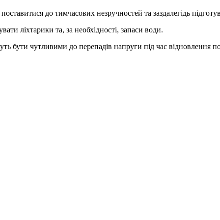
поставитися до тимчасових незручностей та заздалегідь підготув
вати ліхтарики та, за необхідності, запаси води.
уть бути чутливими до перепадів напруги під час відновлення по