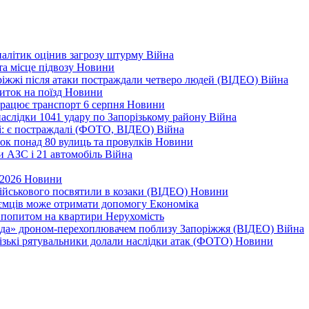
налітик оцінив загрозу штурму
Війна
та місце підвозу
Новини
оріжжі після атаки постраждали четверо людей (ВІДЕО)
Війна
иток на поїзд
Новини
 працює транспорт 6 серпня
Новини
наслідки 1041 удару по Запорізькому району
Війна
і: є постраждалі (ФОТО, ВІДЕО)
Війна
ок понад 80 вулиць та провулків
Новини
и АЗС і 21 автомобіль
Війна
 2026
Новини
військового посвятили в козаки (ВІДЕО)
Новини
приємців може отримати допомогу
Економіка
а попитом на квартири
Нерухомість
еда» дроном-перехоплювачем поблизу Запоріжжя (ВІДЕО)
Війна
різькі рятувальники долали наслідки атак (ФОТО)
Новини