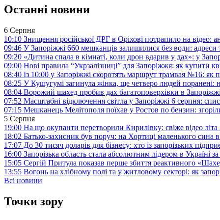
Останні новини
6 Серпня
10:10
Знищення російської ДРГ в Оріхові потрапило на відео: а
09:46
У Запоріжжі 660 мешканців залишилися без води: адреси 
09:20
«Дитина спала в кімнаті, коли дрон вдарив у дах»: у Зап
09:00
Нові правила “Укрзалізниці” для Запоріжжя: як купити кв
08:40
Із 10:00 у Запоріжжі скоротять маршрут трамвая №16: як
08:25
У Кушугумі загинула жінка, ще четверо людей поранені: 
08:04
Ворожий шахед пробив дах багатоповерхівки в Запоріжж
07:52
Масштабні відключення світла у Запоріжжі 6 серпня: спис
07:15
Мешканець Мелітополя поїхав у Ростов по бензин: згоріл
5 Серпня
19:00
На що окупанти перетворили Кирилівку: свіже відео літа
18:02
Батько-захисник був поруч: на Хортиці маленького сина 
17:07
До 30 тисяч доларів для бізнесу: хто із запорізьких під
16:00
Запорізька область стала абсолютним лідером в Україні з
15:05
Сергій Притула показав перше збиття реактивного «Шах
13:55
Вогонь на хлібному полі та у житловому секторі: як запо
Всі новини
Точки зору