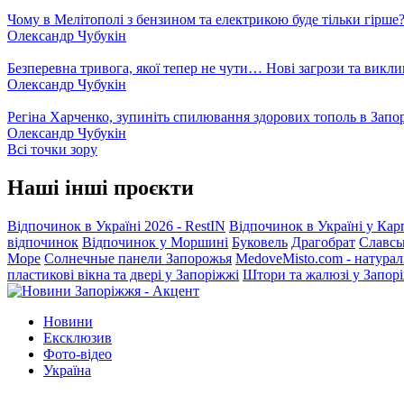
Чому в Мелітополі з бензином та електрикою буде тільки гірше
Олександр Чубукін
Безперевна тривога, якої тепер не чути… Нові загрози та викли
Олександр Чубукін
Регіна Харченко, зупиніть спилювання здорових тополь в Запо
Олександр Чубукін
Всі точки зору
Наші інші проєкти
Відпочинок в Україні 2026 - RestIN
Відпочинок в Україні у Кар
відпочинок
Відпочинок у Моршині
Буковель
Драгобрат
Славсь
Море
Солнечные панели Запорожья
MedoveMisto.com - натурал
пластикові вікна та двері у Запоріжжі
Штори та жалюзі у Запор
Новини
Ексклюзив
Фото-відео
Україна