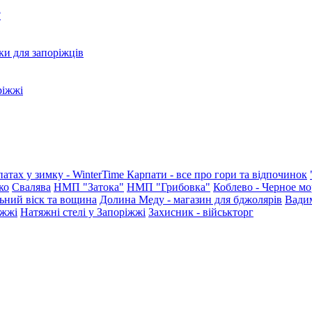
?
ки для запоріжців
ріжжі
патах у зимку - WinterTime
Карпати - все про гори та відпочинок
ко
Свалява
НМП "Затока"
НМП "Грибовка"
Коблево - Черное мо
ьний віск та вощина
Долина Меду - магазин для бджолярів
Вади
іжжі
Натяжні стелі у Запоріжжі
Захисник - військторг