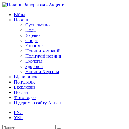
Війна
Новини
Суспільство
Події
Україна
Спорт
Економіка
Новини компаній
Політичні новини
Екологія
Здоров’я
Новини Херсона
Відпочинок
Популярне
Ексклюзив
Погляд
Фото-відео
Підтримка сайту Акцент
РУС
УКР