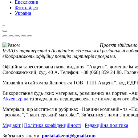
Ексклюзив
Фото-відео
Україна
Проєкт здійснено
IFRA) у партнерстві з Асоціацією «Незалежні регіональні видав
відображають офіційну позицію партнерів програми.
Офіційна зареєстрована назва видання: “Акцент”, доменне ім’я: 
Слобожанський, буд. 40 А. Телефон: +38 (068) 859-24-88. Голо
Управління сайтом здійснюється ТОВ “ГПП Акцент”, код ЄД
Використання будь-яких матеріалів, розміщених на порталі «Ак
Akzent.zp.ua
та згадування першоджерела не нижче другого абза
Матеріали, що містяться в рубриках «Новини компаній» та «По
“реклама”, “партнерський матеріал”. Зв’язатися з нами з приво
Медіакіт
|
Політика конфіденційності
|
Редакційна політика
Зв’язатися з нами:
portal.akzent@gmail.com