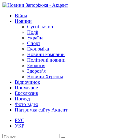
Війна
Новини
Суспільство
Події
Україна
Спорт
Економіка
Новини компаній
Політичні новини
Екологія
Здоров’я
Новини Херсона
Відпочинок
Популярне
Ексклюзив
Погляд
Фото-відео
Підтримка сайту Акцент
РУС
УКР