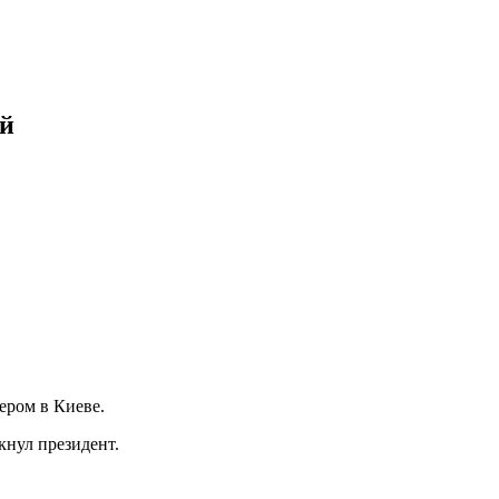
ий
ером в Киеве.
кнул президент.