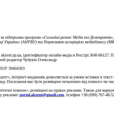
 за підтримки програми «Сильніші разом: Медіа та Демократія»,
ці України» (АНРВУ) та Норвезькою асоціацією медіабізнесу (MBL
akzent.zp.ua, ідентифікатор онлайн-медіа в Реєстрі: R40-06127. П
вний редактор Чубукін Олександр
РПОУ 39404303
цент», інтернет-виданням дозволяється за умови вставки в текс
цу. Посилання має бути розміщене незалежно від повного чи час
літичні новини», розміщені на правах реклами. Також для марк
ду реклами:
portal.akzent@gmail.com
, телефон +38 (099) 767-48-5