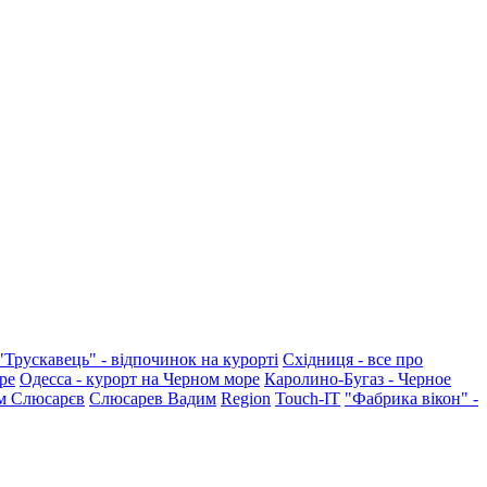
"Трускавець" - відпочинок на курорті
Східниця - все про
ре
Одесса - курорт на Черном море
Каролино-Бугаз - Черное
м Слюсарєв
Слюсарев Вадим
Region
Touch-IT
"Фабрика вікон" -