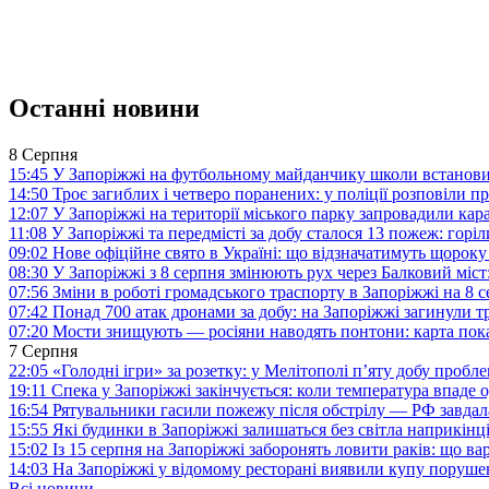
Останні новини
8 Серпня
15:45
У Запоріжжі на футбольному майданчику школи встанови
14:50
Троє загиблих і четверо поранених: у поліції розповіли п
12:07
У Запоріжжі на території міського парку запровадили ка
11:08
У Запоріжжі та передмісті за добу сталося 13 пожеж: горі
09:02
Нове офіційне свято в Україні: що відзначатимуть щороку
08:30
У Запоріжжі з 8 серпня змінюють рух через Балковий міст:
07:56
Зміни в роботі громадського траспорту в Запоріжжі на 8 
07:42
Понад 700 атак дронами за добу: на Запоріжжі загинули 
07:20
Мости знищують — росіяни наводять понтони: карта пока
7 Серпня
22:05
«Голодні ігри» за розетку: у Мелітополі п’яту добу пробл
19:11
Спека у Запоріжжі закінчується: коли температура впаде о
16:54
Рятувальники гасили пожежу після обстрілу — РФ завдал
15:55
Які будинки в Запоріжжі залишаться без світла наприкінц
15:02
Із 15 серпня на Запоріжжі заборонять ловити раків: що в
14:03
На Запоріжжі у відомому ресторані виявили купу поруш
Всі новини