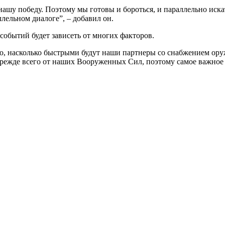
 нашу победу. Поэтому мы готовы и бороться, и параллельно иск
лельном диалоге”, – добавил он.
событий будет зависеть от многих факторов.
ого, насколько быстрыми будут наши партнеры со снабжением оруж
 прежде всего от наших Вооруженных Сил, поэтому самое важное