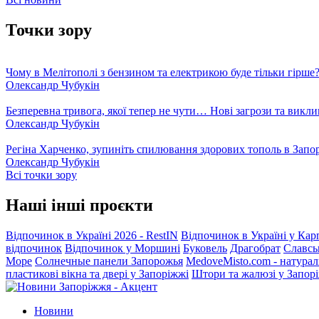
Точки зору
Чому в Мелітополі з бензином та електрикою буде тільки гірше
Олександр Чубукін
Безперевна тривога, якої тепер не чути… Нові загрози та викли
Олександр Чубукін
Регіна Харченко, зупиніть спилювання здорових тополь в Запо
Олександр Чубукін
Всі точки зору
Наші інші проєкти
Відпочинок в Україні 2026 - RestIN
Відпочинок в Україні у Кар
відпочинок
Відпочинок у Моршині
Буковель
Драгобрат
Славсь
Море
Солнечные панели Запорожья
MedoveMisto.com - натурал
пластикові вікна та двері у Запоріжжі
Штори та жалюзі у Запор
Новини