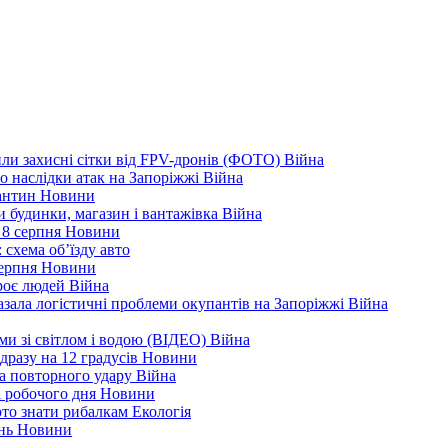
ли захисні сітки від FPV-дронів (ФОТО)
Війна
ро наслідки атак на Запоріжжі
Війна
рантин
Новини
ли будинки, магазин і вантажівка
Війна
 8 серпня
Новини
 схема об’їзду
авто
серпня
Новини
троє людей
Війна
зала логістичні проблеми окупантів на Запоріжжі
Війна
еми зі світлом і водою (ВІДЕО)
Війна
дразу на 12 градусів
Новини
а повторного удару
Війна
і робочого дня
Новини
арто знати рибалкам
Екологія
ень
Новини