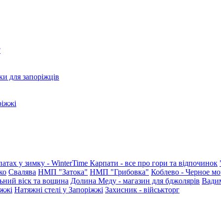
?
ки для запоріжців
ріжжі
патах у зимку - WinterTime
Карпати - все про гори та відпочинок
ко
Свалява
НМП "Затока"
НМП "Грибовка"
Коблево - Черное мо
ьний віск та вощина
Долина Меду - магазин для бджолярів
Вади
іжжі
Натяжні стелі у Запоріжжі
Захисник - військторг