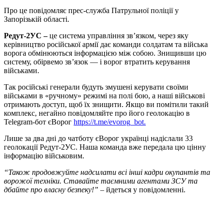
Про це повідомляє прес-служба Патрульної поліції у
Запорізькій області.
Редут-2УС –
це система управління зв’язком, через яку
керівництво російської армії дає команди солдатам та війська
ворога обмінюються інформацією між собою. Знищивши цю
систему, обірвемо зв’язок — і ворог втратить керування
військами.
Так російські генерали будуть змушені керувати своїми
військами в «ручному» режимі на полі бою, а наші військові
отримають доступ, щоб їх знищити. Якщо ви помітили такий
комплекс, негайно повідомляйте про його геолокацію в
Telegram-бот єВорог
https://t.me/evorog_bot.
Лише за два дні до чатботу єВорог українці надіслали 33
геолокації Редут-2УС. Наша команда вже передала цю цінну
інформацію військовим.
“Також продовжуйте надсилати всі інші кадри окупантів та
ворожої техніки. Ставайте таємними агентами ЗСУ та
дбайте про власну безпеку!”
– йдеться у повідомленні.