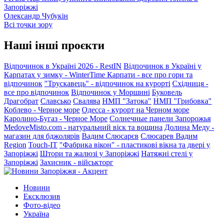
Запоріжжі
Олександр Чубукін
Всі точки зору
Наші інші проєкти
Відпочинок в Україні 2026 - RestIN
Відпочинок в Україні у
Карпатах у зимку - WinterTime
Карпати - все про гори та
відпочинок
"Трускавець" - відпочинок на курорті
Східниця -
все про відпочинок
Відпочинок у Моршині
Буковель
Драгобрат
Славсько
Свалява
НМП "Затока"
НМП "Грибовка"
Коблево - Черное море
Одесса - курорт на Черном море
Каролино-Бугаз - Черное Море
Солнечные панели Запорожья
MedoveMisto.com - натуральний віск та вощина
Долина Меду -
магазин для бджолярів
Вадим Слюсарєв
Слюсарев Вадим
Region
Touch-IT
"Фабрика вікон" - пластикові вікна та двері у
Запоріжжі
Штори та жалюзі у Запоріжжі
Натяжні стелі у
Запоріжжі
Захисник - військторг
Новини
Ексклюзив
Фото-відео
Україна