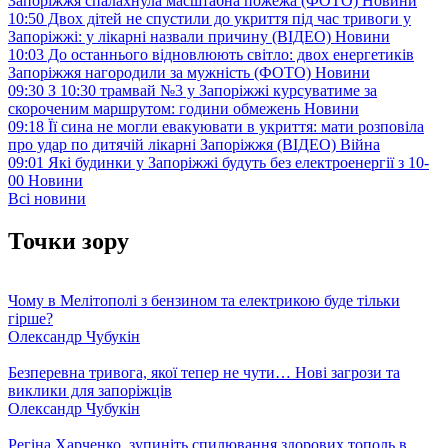
Запоріжжя спалахнула масштабна пожежа (ФОТО)
Новини
10:50
Двох дітей не спустили до укриття під час тривоги у
Запоріжжі: у лікарні назвали причину (ВІДЕО)
Новини
10:03
До останнього відновлюють світло: двох енергетиків
Запоріжжя нагородили за мужність (ФОТО)
Новини
09:30
З 10:30 трамвай №3 у Запоріжжі курсуватиме за
скороченим маршрутом: години обмежень
Новини
09:18
Її сина не могли евакуювати в укриття: мати розповіла
про удар по дитячій лікарні Запоріжжя (ВІДЕО)
Війна
09:01
Які будинки у Запоріжжі будуть без електроенергії з 10-
00
Новини
Всі новини
Точки зору
Чому в Мелітополі з бензином та електрикою буде тільки
гірше?
Олександр Чубукін
Безперевна тривога, якої тепер не чути… Нові загрози та
виклики для запоріжців
Олександр Чубукін
Регіна Харченко, зупиніть спилювання здорових тополь в