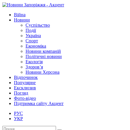
Війна
Новини
Суспільство
Події
Україна
Спорт
Економіка
Новини компаній
Політичні новини
Екологія
Здоров’я
Новини Херсона
Відпочинок
Популярне
Ексклюзив
Погляд
Фото-відео
Підтримка сайту Акцент
РУС
УКР