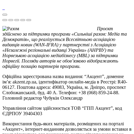
Проєкт
здійснено за підтримки програми «Сильніші разом: Медіа та
Демократія», що реалізується Всесвітньою асоціацією
видавців новин (WAN-IFRA) у партнерстві з Асоціацією
«Незалежні регіональні видавці України» (АНРВУ) та
Норвезькою асоціацією медіабізнесу (MBL) за підтримки
Норвегії. Погляди авторів не обов’язково відображають
офіційну позицію партнерів програми.
Офіційна зареєстрована назва видання: “Акцент”, доменне
ім’я: akzent.zp.ua, ідентифікатор онлайн-медіа в Реєстрі: R40-
06127. Поштова адреса: 49083, Україна, м. Дніпро, проспект
Слобожанський, буд. 40 А. Телефон: +38 (068) 859-24-88.
Головний редактор Чубукін Олександр
Управління сайтом здійснюється ТОВ “ГПП Акцент”, код
ЄДРПОУ 39404303
Використання будь-яких матеріалів, розміщених на порталі
«Акцент», інтернет-виданням дозволяється за умови вставки в