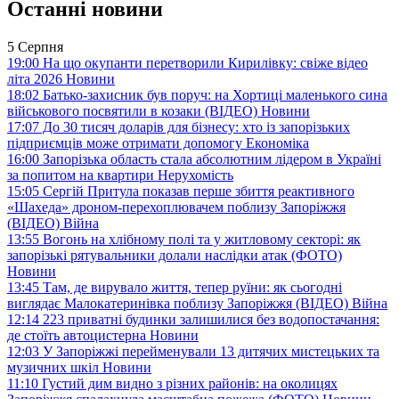
Останні новини
5 Серпня
19:00
На що окупанти перетворили Кирилівку: свіже відео
літа 2026
Новини
18:02
Батько-захисник був поруч: на Хортиці маленького сина
військового посвятили в козаки (ВІДЕО)
Новини
17:07
До 30 тисяч доларів для бізнесу: хто із запорізьких
підприємців може отримати допомогу
Економіка
16:00
Запорізька область стала абсолютним лідером в Україні
за попитом на квартири
Нерухомість
15:05
Сергій Притула показав перше збиття реактивного
«Шахеда» дроном-перехоплювачем поблизу Запоріжжя
(ВІДЕО)
Війна
13:55
Вогонь на хлібному полі та у житловому секторі: як
запорізькі рятувальники долали наслідки атак (ФОТО)
Новини
13:45
Там, де вирувало життя, тепер руїни: як сьогодні
виглядає Малокатеринівка поблизу Запоріжжя (ВІДЕО)
Війна
12:14
223 приватні будинки залишилися без водопостачання:
де стоїть автоцистерна
Новини
12:03
У Запоріжжі перейменували 13 дитячих мистецьких та
музичних шкіл
Новини
11:10
Густий дим видно з різних районів: на околицях