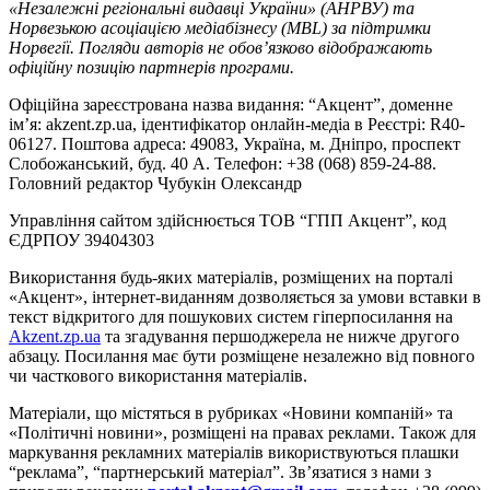
«Незалежні регіональні видавці України» (АНРВУ) та
Норвезькою асоціацією медіабізнесу (MBL) за підтримки
Норвегії. Погляди авторів не обов’язково відображають
офіційну позицію партнерів програми.
Офіційна зареєстрована назва видання: “Акцент”, доменне
ім’я: akzent.zp.ua, ідентифікатор онлайн-медіа в Реєстрі: R40-
06127. Поштова адреса: 49083, Україна, м. Дніпро, проспект
Слобожанський, буд. 40 А. Телефон: +38 (068) 859-24-88.
Головний редактор Чубукін Олександр
Управління сайтом здійснюється ТОВ “ГПП Акцент”, код
ЄДРПОУ 39404303
Використання будь-яких матеріалів, розміщених на порталі
«Акцент», інтернет-виданням дозволяється за умови вставки в
текст відкритого для пошукових систем гіперпосилання на
Akzent.zp.ua
та згадування першоджерела не нижче другого
абзацу. Посилання має бути розміщене незалежно від повного
чи часткового використання матеріалів.
Матеріали, що містяться в рубриках «Новини компаній» та
«Політичні новини», розміщені на правах реклами. Також для
маркування рекламних матеріалів використвуються плашки
“реклама”, “партнерський матеріал”. Зв’язатися з нами з