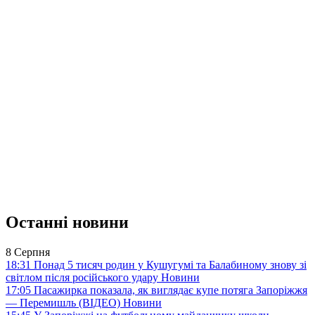
Останні новини
8 Серпня
18:31
Понад 5 тисяч родин у Кушугумі та Балабиному знову зі
світлом після російського удару
Новини
17:05
Пасажирка показала, як виглядає купе потяга Запоріжжя
— Перемишль (ВІДЕО)
Новини