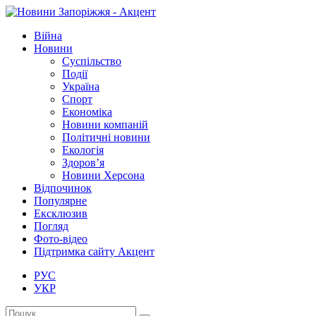
Війна
Новини
Суспільство
Події
Україна
Спорт
Економіка
Новини компаній
Політичні новини
Екологія
Здоров’я
Новини Херсона
Відпочинок
Популярне
Ексклюзив
Погляд
Фото-відео
Підтримка сайту Акцент
РУС
УКР