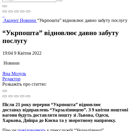
Акцент
Новини
“Укрпошта” відновлює давно забуту послугу
“Укрпошта” відновлює давно забуту
послугу
19:04 9 Квітня 2022
Новини
Яна Мозуль
Редактор
Розкажіть про статтю:
Після 21 року перерви “Укрпошта” відновлює
доставку відправлень “Укрзалізницею”. З 9 квітня поштові
вагони будуть доставляти пошту зі Львова, Одеси,
Харкова, Дніпра до Києва та у зворотному напрямку.
Про це
повідомляють
у пресслужбі “Укрзалізниці”.