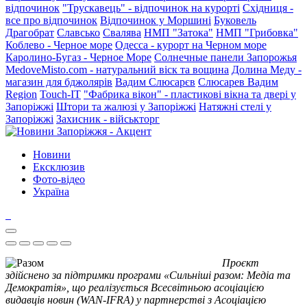
відпочинок
"Трускавець" - відпочинок на курорті
Східниця -
все про відпочинок
Відпочинок у Моршині
Буковель
Драгобрат
Славсько
Свалява
НМП "Затока"
НМП "Грибовка"
Коблево - Черное море
Одесса - курорт на Черном море
Каролино-Бугаз - Черное Море
Солнечные панели Запорожья
MedoveMisto.com - натуральний віск та вощина
Долина Меду -
магазин для бджолярів
Вадим Слюсарєв
Слюсарев Вадим
Region
Touch-IT
"Фабрика вікон" - пластикові вікна та двері у
Запоріжжі
Штори та жалюзі у Запоріжжі
Натяжні стелі у
Запоріжжі
Захисник - військторг
Новини
Ексклюзив
Фото-відео
Україна
Проєкт
здійснено за підтримки програми «Сильніші разом: Медіа та
Демократія», що реалізується Всесвітньою асоціацією
видавців новин (WAN-IFRA) у партнерстві з Асоціацією