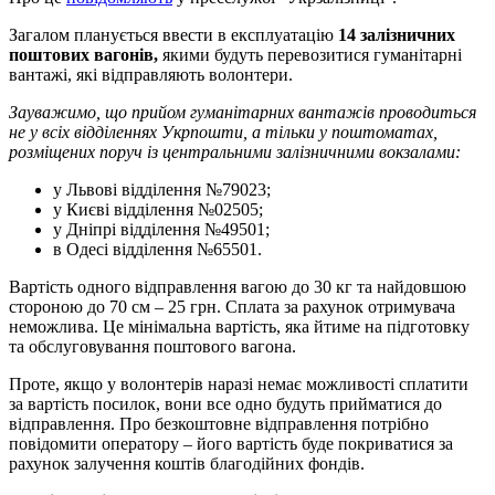
Загалом планується ввести в експлуатацію
14 залізничних
поштових вагонів,
якими будуть перевозитися гуманітарні
вантажі, які відправляють волонтери.
Зауважимо, що прийом гуманітарних вантажів проводиться
не у всіх відділеннях Укрпошти, а тільки у поштоматах,
розміщених поруч із центральними залізничними вокзалами:
у Львові відділення №79023;
у Києві відділення №02505;
у Дніпрі відділення №49501;
в Одесі відділення №65501.
Вартість одного відправлення вагою до 30 кг та найдовшою
стороною до 70 см
–
25 грн. Сплата за рахунок отримувача
неможлива. Це мінімальна вартість, яка йтиме на підготовку
та обслуговування поштового вагона.
Проте, якщо у волонтерів наразі немає можливості сплатити
за вартість посилок, вони все одно будуть прийматися до
відправлення. Про безкоштовне відправлення потрібно
повідомити оператору – його вартість буде покриватися за
рахунок залучення коштів благодійних фондів.