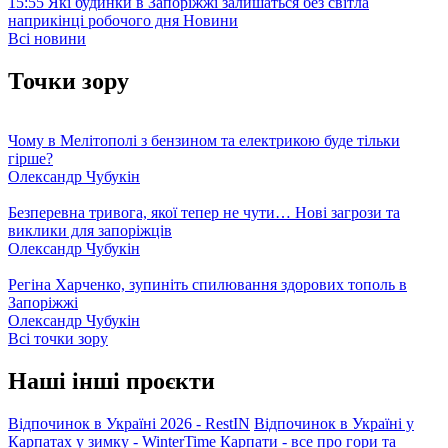
15:55
Які будинки в Запоріжжі залишаться без світла
наприкінці робочого дня
Новини
Всі новини
Точки зору
Чому в Мелітополі з бензином та електрикою буде тільки
гірше?
Олександр Чубукін
Безперевна тривога, якої тепер не чути… Нові загрози та
виклики для запоріжців
Олександр Чубукін
Регіна Харченко, зупиніть спилювання здорових тополь в
Запоріжжі
Олександр Чубукін
Всі точки зору
Наші інші проєкти
Відпочинок в Україні 2026 - RestIN
Відпочинок в Україні у
Карпатах у зимку - WinterTime
Карпати - все про гори та