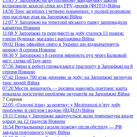
15:45
У Запоріжжі на футбольному майданчику школи
встановили захисні сітки від FPV-дронів (ФОТО)
Війна
14:50
Троє загиблих і четверо поранених: у поліції розповіли
про наслідки атак на Запоріжжі
Війна
12:07
У Запоріжжі на території міського парку запровадили
карантин
Новини
11:08
У Запоріжжі та передмісті за добу сталося 13 пожеж:
горіли будинки, магазин і вантажівка
Війна
09:02
Нове офіційне свято в Україні: що відзначатимуть
щороку 8 серпня
Новини
08:30
У Запоріжжі з 8 серпня змінюють рух через Балковий
міст: схема об’їзду
авто
07:56
Зміни в роботі громадського траспорту в Запоріжжі на 8
серпня
Новини
07:42
Понад 700 атак дронами за добу: на Запоріжжі загинули
троє людей
Війна
07:20
Мости знищують — росіяни наводять понтони: карта
показала логістичні проблеми окупантів на Запоріжжі
Війна
7 Серпня
22:05
«Голодні ігри» за розетку: у Мелітополі п’яту добу
проблеми зі світлом і водою (ВІДЕО)
Війна
19:11
Спека у Запоріжжі закінчується: коли температура впаде
одразу на 12 градусів
Новини
16:54
Рятувальники гасили пожежу після обстрілу — РФ
завдала повторного удару
Війна