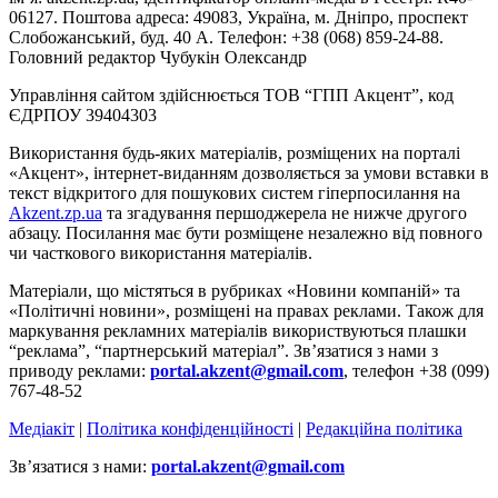
06127. Поштова адреса: 49083, Україна, м. Дніпро, проспект
Слобожанський, буд. 40 А. Телефон: +38 (068) 859-24-88.
Головний редактор Чубукін Олександр
Управління сайтом здійснюється ТОВ “ГПП Акцент”, код
ЄДРПОУ 39404303
Використання будь-яких матеріалів, розміщених на порталі
«Акцент», інтернет-виданням дозволяється за умови вставки в
текст відкритого для пошукових систем гіперпосилання на
Akzent.zp.ua
та згадування першоджерела не нижче другого
абзацу. Посилання має бути розміщене незалежно від повного
чи часткового використання матеріалів.
Матеріали, що містяться в рубриках «Новини компаній» та
«Політичні новини», розміщені на правах реклами. Також для
маркування рекламних матеріалів використвуються плашки
“реклама”, “партнерський матеріал”. Зв’язатися з нами з
приводу реклами:
portal.akzent@gmail.com
, телефон +38 (099)
767-48-52
Медіакіт
|
Політика конфіденційності
|
Редакційна політика
Зв’язатися з нами:
portal.akzent@gmail.com