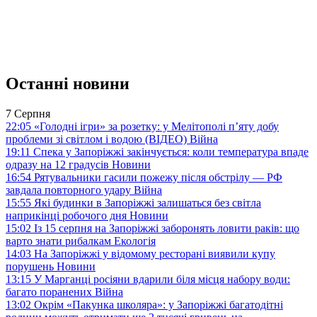
Останні новини
7 Серпня
22:05
«Голодні ігри» за розетку: у Мелітополі п’яту добу
проблеми зі світлом і водою (ВІДЕО)
Війна
19:11
Спека у Запоріжжі закінчується: коли температура впаде
одразу на 12 градусів
Новини
16:54
Рятувальники гасили пожежу після обстрілу — РФ
завдала повторного удару
Війна
15:55
Які будинки в Запоріжжі залишаться без світла
наприкінці робочого дня
Новини
15:02
Із 15 серпня на Запоріжжі заборонять ловити раків: що
варто знати рибалкам
Екологія
14:03
На Запоріжжі у відомому ресторані виявили купу
порушень
Новини
13:15
У Марганці росіяни вдарили біля місця набору води:
багато поранених
Війна
13:02
Окрім «Пакунка школяра»: у Запоріжжі багатодітні