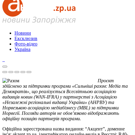
Новини
Ексклюзив
Фото-відео
Україна
Проєкт
здійснено за підтримки програми «Сильніші разом: Медіа та
Демократія», що реалізується Всесвітньою асоціацією
видавців новин (WAN-IFRA) у партнерстві з Асоціацією
«Незалежні регіональні видавці України» (АНРВУ) та
Норвезькою асоціацією медіабізнесу (MBL) за підтримки
Норвегії. Погляди авторів не обов’язково відображають
офіційну позицію партнерів програми.
Офіційна зареєстрована назва видання: “Акцент”, доменне
ім’я: akzent.zp.ua, ідентифікатор онлайн-медіа в Реєстрі: R40-