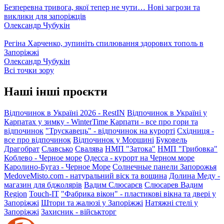
Безперевна тривога, якої тепер не чути… Нові загрози та
виклики для запоріжців
Олександр Чубукін
Регіна Харченко, зупиніть спилювання здорових тополь в
Запоріжжі
Олександр Чубукін
Всі точки зору
Наші інші проєкти
Відпочинок в Україні 2026 - RestIN
Відпочинок в Україні у
Карпатах у зимку - WinterTime
Карпати - все про гори та
відпочинок
"Трускавець" - відпочинок на курорті
Східниця -
все про відпочинок
Відпочинок у Моршині
Буковель
Драгобрат
Славсько
Свалява
НМП "Затока"
НМП "Грибовка"
Коблево - Черное море
Одесса - курорт на Черном море
Каролино-Бугаз - Черное Море
Солнечные панели Запорожья
MedoveMisto.com - натуральний віск та вощина
Долина Меду -
магазин для бджолярів
Вадим Слюсарєв
Слюсарев Вадим
Region
Touch-IT
"Фабрика вікон" - пластикові вікна та двері у
Запоріжжі
Штори та жалюзі у Запоріжжі
Натяжні стелі у
Запоріжжі
Захисник - військторг