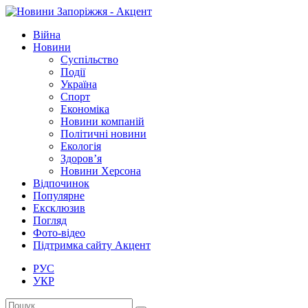
Війна
Новини
Суспільство
Події
Україна
Спорт
Економіка
Новини компаній
Політичні новини
Екологія
Здоров’я
Новини Херсона
Відпочинок
Популярне
Ексклюзив
Погляд
Фото-відео
Підтримка сайту Акцент
РУС
УКР