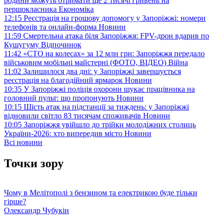
родини можуть отримати ще 2 тисячі гривень на
першокласника
Економіка
12:15
Реєстрація на грошову допомогу у Запоріжжі: номери
телефонів та онлайн-форма
Новини
11:59
Смертельна атака біля Запоріжжя: FPV-дрон вдарив по
Кушугуму
Відпочинок
11:42
«СТО на колесах» за 12 млн грн: Запоріжжя передало
військовим мобільні майстерні (ФОТО, ВІДЕО)
Війна
11:02
Залишилося два дні: у Запоріжжі завершується
реєстрація на благодійний ярмарок
Новини
10:35
У Запоріжжі поліція охорони шукає працівника на
головний пульт: що пропонують
Новини
10:15
Шість атак на підстанції за тиждень: у Запоріжжі
відновили світло 83 тисячам споживачів
Новини
10:05
Запоріжжя увійшло до трійки молодіжних столиць
України-2026: хто випередив місто
Новини
Всі новини
Точки зору
Чому в Мелітополі з бензином та електрикою буде тільки
гірше?
Олександр Чубукін