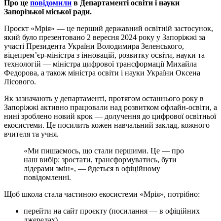
Про це
повідомили
в Департаменті освіти і науки
Запорізької міської ради.
Проєкт «Мрія» — це перший державний освітній застосунок,
який було презентовано 2 вересня 2024 року у Запоріжжі за
участі Президента України Володимира Зеленського,
віцепрем’єр-міністра з інновацій, розвитку освіти, науки та
технологій — міністра цифрової трансформації Михайла
Федорова, а також міністра освіти і науки України Оксена
Лісового.
Як зазначають у департаменті, протягом останнього року в
Запоріжжі активно працювали над розвитком офлайн-освіти, а
нині зроблено новий крок — долучення до цифрової освітньої
екосистеми. Це посилить кожен навчальний заклад, кожного
вчителя та учня.
«Ми пишаємось, що стали першими. Це — про
наш вибір: зростати, трансформуватись, бути
лідерами змін», — йдеться в офіційному
повідомленні.
Щоб школа стала частиною екосистеми «Мрія», потрібно:
перейти на сайт проєкту (посилання — в офіційних
джерелах),