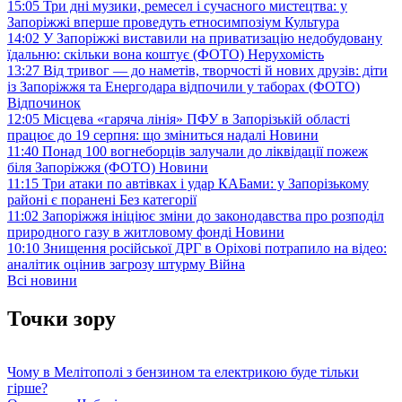
15:05
Три дні музики, ремесел і сучасного мистецтва: у
Запоріжжі вперше проведуть етносимпозіум
Культура
14:02
У Запоріжжі виставили на приватизацію недобудовану
їдальню: скільки вона коштує (ФОТО)
Нерухомість
13:27
Від тривог — до наметів, творчості й нових друзів: діти
із Запоріжжя та Енергодара відпочили у таборах (ФОТО)
Відпочинок
12:05
Місцева «гаряча лінія» ПФУ в Запорізькій області
працює до 19 серпня: що зміниться надалі
Новини
11:40
Понад 100 вогнеборців залучали до ліквідації пожеж
біля Запоріжжя (ФОТО)
Новини
11:15
Три атаки по автівках і удар КАБами: у Запорізькому
районі є поранені
Без категорії
11:02
Запоріжжя ініціює зміни до законодавства про розподіл
природного газу в житловому фонді
Новини
10:10
Знищення російської ДРГ в Оріхові потрапило на відео:
аналітик оцінив загрозу штурму
Війна
Всі новини
Точки зору
Чому в Мелітополі з бензином та електрикою буде тільки
гірше?