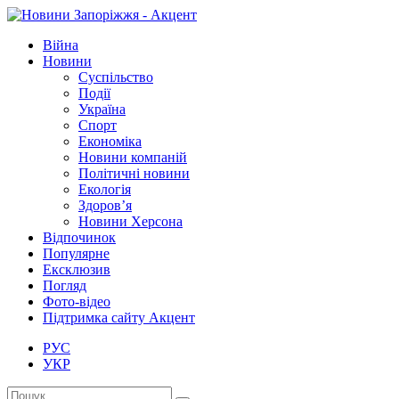
Війна
Новини
Суспільство
Події
Україна
Спорт
Економіка
Новини компаній
Політичні новини
Екологія
Здоров’я
Новини Херсона
Відпочинок
Популярне
Ексклюзив
Погляд
Фото-відео
Підтримка сайту Акцент
РУС
УКР