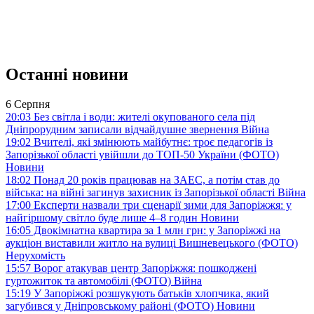
Останні новини
6 Серпня
20:03
Без світла і води: жителі окупованого села під
Дніпрорудним записали відчайдушне звернення
Війна
19:02
Вчителі, які змінюють майбутнє: троє педагогів із
Запорізької області увійшли до ТОП-50 України (ФОТО)
Новини
18:02
Понад 20 років працював на ЗАЕС, а потім став до
війська: на війні загинув захисник із Запорізької області
Війна
17:00
Експерти назвали три сценарії зими для Запоріжжя: у
найгіршому світло буде лише 4–8 годин
Новини
16:05
Двокімнатна квартира за 1 млн грн: у Запоріжжі на
аукціон виставили житло на вулиці Вишневецького (ФОТО)
Нерухомість
15:57
Ворог атакував центр Запоріжжя: пошкоджені
гуртожиток та автомобілі (ФОТО)
Війна
15:19
У Запоріжжі розшукують батьків хлопчика, який
загубився у Дніпровському районі (ФОТО)
Новини