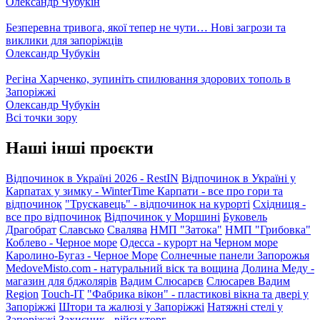
Олександр Чубукін
Безперевна тривога, якої тепер не чути… Нові загрози та
виклики для запоріжців
Олександр Чубукін
Регіна Харченко, зупиніть спилювання здорових тополь в
Запоріжжі
Олександр Чубукін
Всі точки зору
Наші інші проєкти
Відпочинок в Україні 2026 - RestIN
Відпочинок в Україні у
Карпатах у зимку - WinterTime
Карпати - все про гори та
відпочинок
"Трускавець" - відпочинок на курорті
Східниця -
все про відпочинок
Відпочинок у Моршині
Буковель
Драгобрат
Славсько
Свалява
НМП "Затока"
НМП "Грибовка"
Коблево - Черное море
Одесса - курорт на Черном море
Каролино-Бугаз - Черное Море
Солнечные панели Запорожья
MedoveMisto.com - натуральний віск та вощина
Долина Меду -
магазин для бджолярів
Вадим Слюсарєв
Слюсарев Вадим
Region
Touch-IT
"Фабрика вікон" - пластикові вікна та двері у
Запоріжжі
Штори та жалюзі у Запоріжжі
Натяжні стелі у
Запоріжжі
Захисник - військторг