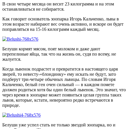
В свои четыре месяца он весит 23 килограмма и на этом
останавливаться не собирается.
Как говорит основатель зоопарка Игорь Кальченко, львы в
этом возрасте набирают вес очень активно, и вскоре он будет
поправляться на 15-16 килограмм каждый месяц.
Белуши кормят мясом, поят молоком и даже дают
перепелиные яйца, так что на жизнь он, судя по всему, не
жалуется.
Когда львенок подрастет и превратится в настоящего царя
зверей, то невесту-«блондинку» ему искать не будут, зато
подберут три-четыре обычных львицы. По словам Игоря
Кальченко, белый ген очен сильный — в каждом помете
должен родиться хотя бы один белый львенок. Это значит, что
через время в зоопарке может появиться целая группа таких
львов, которые, кстати, невероятно редко встречаются в
природе.
Белуши уже успел стать не только звездой зоопарка, но и