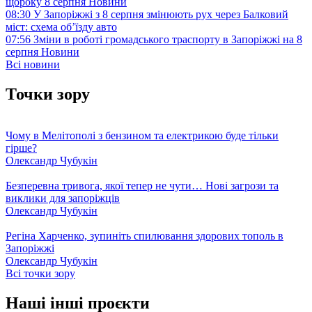
щороку 8 серпня
Новини
08:30
У Запоріжжі з 8 серпня змінюють рух через Балковий
міст: схема об’їзду
авто
07:56
Зміни в роботі громадського траспорту в Запоріжжі на 8
серпня
Новини
Всі новини
Точки зору
Чому в Мелітополі з бензином та електрикою буде тільки
гірше?
Олександр Чубукін
Безперевна тривога, якої тепер не чути… Нові загрози та
виклики для запоріжців
Олександр Чубукін
Регіна Харченко, зупиніть спилювання здорових тополь в
Запоріжжі
Олександр Чубукін
Всі точки зору
Наші інші проєкти