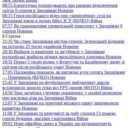
двоє людей
Війна
08:55
Енергетики попереджають про ранкове відключення
світла 9 серпня в Запоріжжі
Новини
08:15
Героя російського відео про «захоплення» села на
Запоріжжі взяли в полон бійці ЗСУ (ВІДЕО)
Війна
07:57
Як працюватиме громадський транспорт у Запоріжжі 9
серпня
Новини
8 Серпня
21:35
Чи стане Запоріжжя містом-героєм: Зеленський відповів
на петицію 25 тисяч українців
Новини
20:30
Вийшов із квартири та загубився: у Запоріжжі
поліцейські знайшли рідних малолітнього хлопчика
Новини
18:31
Понад 5 тисяч родин у Кушугумі та Балабиному знову зі
світлом після російського удару
Новини
17:05
Пасажирка показала, як виглядає купе потяга Запоріжжя
— Перемишль (ВІДЕО)
Новини
15:45
У Запоріжжі на футбольному майданчику школи
встановили захисні сітки від FPV-дронів (ФОТО)
Війна
14:50
Троє загиблих і четверо поранених: у поліції розповіли
про наслідки атак на Запоріжжі
Війна
12:07
У Запоріжжі на території міського парку запровадили
карантин
Новини
11:08
У Запоріжжі та передмісті за добу сталося 13 пожеж:
горіли будинки, магазин і вантажівка
Війна
09:02
Нове офіційне свято в Україні: що відзначатимуть