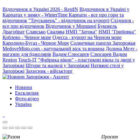
Відпочинок в Україні 2026 - RestIN
Відпочинок в Україні у
Карпатах у зимку - WinterTime
Карпати - все про гори та
відпочинок
"Трускавець" - відпочинок на курорті
Східниця -
все про відпочинок
Відпочинок у Моршині
Буковель
Драгобрат
Славсько
Свалява
НМП "Затока"
НМП "Грибовка"
Коблево - Черное море
Одесса - курорт на Черном море
Каролино-Бугаз - Черное Море
Солнечные панели Запорожья
MedoveMisto.com - натуральний віск та вощина
Долина Меду -
магазин для бджолярів
Вадим Слюсарєв
Слюсарев Вадим
Region
Touch-IT
"Фабрика вікон" - пластикові вікна та двері у
Запоріжжі
Штори та жалюзі у Запоріжжі
Натяжні стелі у
Запоріжжі
Захисник - військторг
Новини
Ексклюзив
Фото-відео
Україна
Проєкт