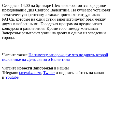
Сегодня в 14:00 на бульваре Шевченко состоится городское
празднование Дня Святого Валентина. На бульваре установят
тематическую фотозону, а также пригласят сотрудников
РАГСа, которые на одни сутки зарегистрируют брак между
двумя влюбленными. Городская программа предполагает
конкурсы и развлечения. Кроме того, между жителями
Запорожья разыграют ужин на двоих в одном из заведений
города.
Читайте также:
На заметку запорожцам: что подарить второй
половинке на День святого Валентина
Читайте
новости Запорожья
в нашем
Telegram:
t.me/akzentzp
,
Twitter
и подписывайтесь на канал
в
Youtube