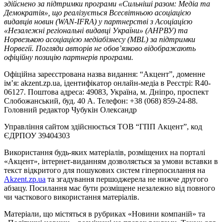
здійснено за підтримки програми «Сильніші разом: Медіа та
Демократія», що реалізується Всесвітньою асоціацією
видавців новин (WAN-IFRA) у партнерстві з Асоціацією
«Незалежні регіональні видавці України» (АНРВУ) та
Норвезькою асоціацією медіабізнесу (MBL) за підтримки
Норвегії. Погляди авторів не обов’язково відображають
офіційну позицію партнерів програми.
Офіційна зареєстрована назва видання: “Акцент”, доменне
ім’я: akzent.zp.ua, ідентифікатор онлайн-медіа в Реєстрі: R40-
06127. Поштова адреса: 49083, Україна, м. Дніпро, проспект
Слобожанський, буд. 40 А. Телефон: +38 (068) 859-24-88.
Головний редактор Чубукін Олександр
Управління сайтом здійснюється ТОВ “ГПП Акцент”, код
ЄДРПОУ 39404303
Використання будь-яких матеріалів, розміщених на порталі
«Акцент», інтернет-виданням дозволяється за умови вставки в
текст відкритого для пошукових систем гіперпосилання на
Akzent.zp.ua
та згадування першоджерела не нижче другого
абзацу. Посилання має бути розміщене незалежно від повного
чи часткового використання матеріалів.
Матеріали, що містяться в рубриках «Новини компаній» та