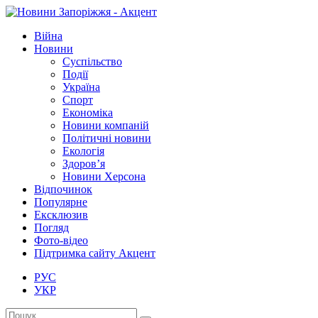
Війна
Новини
Суспільство
Події
Україна
Спорт
Економіка
Новини компаній
Політичні новини
Екологія
Здоров’я
Новини Херсона
Відпочинок
Популярне
Ексклюзив
Погляд
Фото-відео
Підтримка сайту Акцент
РУС
УКР