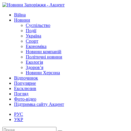
Війна
Новини
Суспільство
Події
Україна
Спорт
Економіка
Новини компаній
Політичні новини
Екологія
Здоров’я
Новини Херсона
Відпочинок
Популярне
Ексклюзив
Погляд
Фото-відео
Підтримка сайту Акцент
РУС
УКР