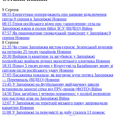
9 Серпня
08:55
Енергетики попереджають про ранкове відключення
світла 9 серпня в Запоріжжі
Новини
08:15
Героя російського відео про «захоплення» села на
Запоріжжі взяли в полон бійці ЗСУ (ВІДЕО)
Війна
07:57
Як працюватиме громадський транспорт у Запоріжжі 9
серпня
Новини
8 Серпня
21:35
Чи стане Запоріжжя містом-героєм: Зеленський відповів
на петицію 25 тисяч українців
Новини
20:30
Вийшов із квартири та загубився: у Запоріжжі
поліцейські знайшли рідних малолітнього хлопчика
Новини
18:31
Понад 5 тисяч родин у Кушугумі та Балабиному знову зі
світлом після російського удару
Новини
17:05
Пасажирка показала, як виглядає купе потяга Запоріжжя
— Перемишль (ВІДЕО)
Новини
15:45
У Запоріжжі на футбольному майданчику школи
встановили захисні сітки від FPV-дронів (ФОТО)
Війна
14:50
Троє загиблих і четверо поранених: у поліції розповіли
про наслідки атак на Запоріжжі
Війна
12:07
У Запоріжжі на території міського парку запровадили
карантин
Новини
11:08
У Запоріжжі та передмісті за добу сталося 13 пожеж: