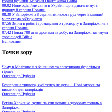
горіли будинки, магазин і вантажівка
Війна
09:02
Нове офіційне свято в Україні: що відзначатимуть
щороку 8 серпня
Новини
08:30
У Запоріжжі з 8 серпня змінюють рух через Балковий
міст: схема об’їзду
авто
07:56
Зміни в роботі громадського траспорту в Запоріжжі на 8
серпня
Новини
07:42
Понад 700 атак дронами за добу: на Запоріжжі загинули
троє людей
Війна
Всі новини
Точки зору
Чому в Мелітополі з бензином та електрикою буде тільки
гірше?
Олександр Чубукін
Безперевна тривога, якої тепер не чути… Нові загрози та
виклики для запоріжців
Олександр Чубукін
Регіна Харченко, зупиніть спилювання здорових тополь в
Запоріжжі
Олександр Чубукін