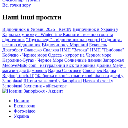
Всі точки зору
Наші інші проєкти
Відпочинок в Україні 2026 - RestIN
Відпочинок в Україні у
Карпатах у зимку - WinterTime
Карпати - все про гори та
відпочинок
"Трускавець" - відпочинок на курорті
Східниця -
все про відпочинок
Відпочинок у Моршині
Буковель
Драгобрат
Славсько
Свалява
НМП "Затока"
НМП "Грибовка"
Коблево - Черное море
Одесса - курорт на Черном море
Каролино-Бугаз - Черное Море
Солнечные панели Запорожья
MedoveMisto.com - натуральний віск та вощина
Долина Меду -
магазин для бджолярів
Вадим Слюсарєв
Слюсарев Вадим
Region
Touch-IT
"Фабрика вікон" - пластикові вікна та двері у
Запоріжжі
Штори та жалюзі у Запоріжжі
Натяжні стелі у
Запоріжжі
Захисник - військторг
Новини
Ексклюзив
Фото-відео
Україна