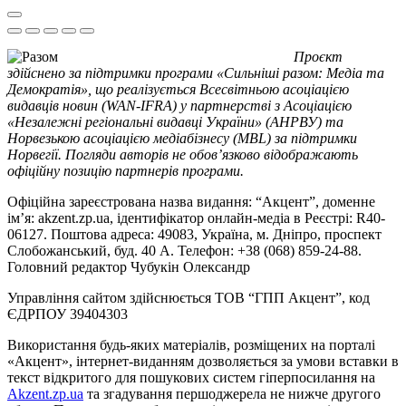
Проєкт
здійснено за підтримки програми «Сильніші разом: Медіа та
Демократія», що реалізується Всесвітньою асоціацією
видавців новин (WAN-IFRA) у партнерстві з Асоціацією
«Незалежні регіональні видавці України» (АНРВУ) та
Норвезькою асоціацією медіабізнесу (MBL) за підтримки
Норвегії. Погляди авторів не обов’язково відображають
офіційну позицію партнерів програми.
Офіційна зареєстрована назва видання: “Акцент”, доменне
ім’я: akzent.zp.ua, ідентифікатор онлайн-медіа в Реєстрі: R40-
06127. Поштова адреса: 49083, Україна, м. Дніпро, проспект
Слобожанський, буд. 40 А. Телефон: +38 (068) 859-24-88.
Головний редактор Чубукін Олександр
Управління сайтом здійснюється ТОВ “ГПП Акцент”, код
ЄДРПОУ 39404303
Використання будь-яких матеріалів, розміщених на порталі
«Акцент», інтернет-виданням дозволяється за умови вставки в
текст відкритого для пошукових систем гіперпосилання на
Akzent.zp.ua
та згадування першоджерела не нижче другого