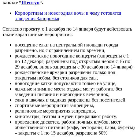
канале “
Шептун
“.
Корпоративы и новогодняя ночь: к чему готовятся
заведения Запорожья
Согласно проекту, с 1 декабря по 14 января будут действовать
такие карантинные мероприятия:
посещение елки на центральной площади города
разрешено, но с ограничением по времени,
рождественские новогодние концерты (запрещены с 1
по 12 декабря, разрешены под открытым небом с 16 по
29 декабря, вновь запрещены с 30 декабря по 14 января),
рождественские ярмарки разрешены только под
открытым небом, без столиков для еды,
новогодние катки допускаются только на улице,
лыжные и зимние места отдыха могут работать без
заведений питания и новогодних вечеринок,
елки в школах и садиках разрешены без посетителей,
спортивные мероприятия запрещены,
религиозные мероприятия запрещены,
кинотеатры, театры и музеи прекращают работу,
проведение дискотек, работа ночных клубов, мест
общественного питания (кафе, рестораны, бары, буфеты)
– закрыты с 1 по 15 декабря, разрешена 50%