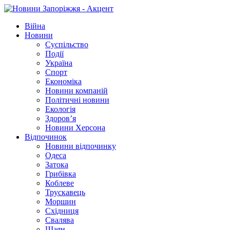
Війна
Новини
Суспільство
Події
Україна
Спорт
Економіка
Новини компаній
Політичні новини
Екологія
Здоров’я
Новини Херсона
Відпочинок
Новини відпочинку
Одеса
Затока
Грибівка
Коблеве
Трускавець
Моршин
Східниця
Свалява
Шаян