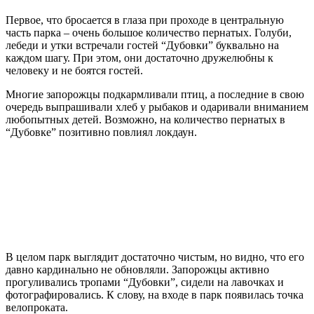
Первое, что бросается в глаза при проходе в центральную
часть парка – очень большое количество пернатых. Голуби,
лебеди и утки встречали гостей “Дубовки” буквально на
каждом шагу. При этом, они достаточно дружелюбны к
человеку и не боятся гостей.
Многие запорожцы подкармливали птиц, а последние в свою
очередь выпрашивали хлеб у рыбаков и одаривали вниманием
любопытных детей. Возможно, на количество пернатых в
“Дубовке” позитивно повлиял локдаун.
В целом парк выглядит достаточно чистым, но видно, что его
давно кардинально не обновляли. Запорожцы активно
прогуливались тропами “Дубовки”, сидели на лавочках и
фотографировались. К слову, на входе в парк появилась точка
велопроката.