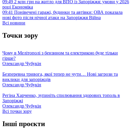
09:49
2 млн грн на житло для ВПО із Запоріжжя: умови у 2026
році
Економіка
09:41
Понівечені гаражі, будинки та автівки: ОВА показала
нові фото після нічної атаки на Запоріжжя
Війна
Всі новини
Точки зору
Чому в Мелітополі з бензином та електрикою буде тільки
гірше?
Олександр Чубукін
Безперевна тривога, якої тепер не чути… Нові загрози та
виклики для запоріжців
Олександр Чубукін
Регіна Харченко, зупиніть спилювання здорових тополь в
Запоріжжі
Олександр Чубукін
Всі точки зору
Інші проєкти