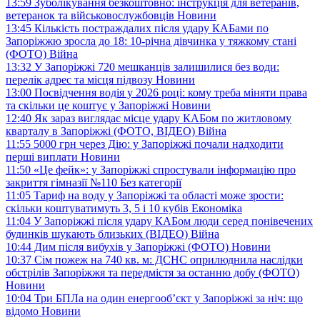
13:59
Зуболікування безкоштовно: інструкція для ветеранів,
ветеранок та військовослужбовців
Новини
13:45
Кількість постраждалих після удару КАБами по
Запоріжжю зросла до 18: 10-річна дівчинка у тяжкому стані
(ФОТО)
Війна
13:32
У Запоріжжі 720 мешканців залишилися без води:
перелік адрес та місця підвозу
Новини
13:00
Посвідчення водія у 2026 році: кому треба міняти права
та скільки це коштує у Запоріжжі
Новини
12:40
Як зараз виглядає місце удару КАБом по житловому
кварталу в Запоріжжі (ФОТО, ВІДЕО)
Війна
11:55
5000 грн через Дію: у Запоріжжі почали надходити
перші виплати
Новини
11:50
«Це фейк»: у Запоріжжі спростували інформацію про
закриття гімназії №110
Без категорії
11:05
Тариф на воду у Запоріжжі та області може зрости:
скільки коштуватимуть 3, 5 і 10 кубів
Економіка
11:04
У Запоріжжі після удару КАБом люди серед понівечених
будинків шукають близьких (ВІДЕО)
Війна
10:44
Дим після вибухів у Запоріжжі (ФОТО)
Новини
10:37
Сім пожеж на 740 кв. м: ДСНС оприлюднила наслідки
обстрілів Запоріжжя та передмістя за останню добу (ФОТО)
Новини
10:04
Три БПЛа на один енергооб’єкт у Запоріжжі за ніч: що
відомо
Новини