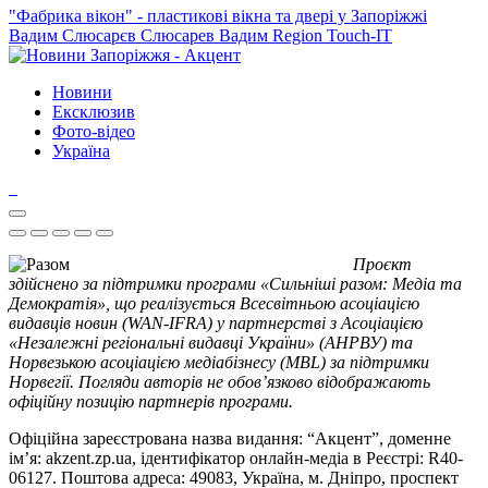
"Фабрика вікон" - пластикові вікна та двері у Запоріжжі
Вадим Слюсарєв
Слюсарев Вадим
Region
Touch-IT
Новини
Ексклюзив
Фото-відео
Україна
Проєкт
здійснено за підтримки програми «Сильніші разом: Медіа та
Демократія», що реалізується Всесвітньою асоціацією
видавців новин (WAN-IFRA) у партнерстві з Асоціацією
«Незалежні регіональні видавці України» (АНРВУ) та
Норвезькою асоціацією медіабізнесу (MBL) за підтримки
Норвегії. Погляди авторів не обов’язково відображають
офіційну позицію партнерів програми.
Офіційна зареєстрована назва видання: “Акцент”, доменне
ім’я: akzent.zp.ua, ідентифікатор онлайн-медіа в Реєстрі: R40-
06127. Поштова адреса: 49083, Україна, м. Дніпро, проспект