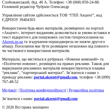
Слобожанський, буд. 40 А. Телефон: +38 (068) 859-24-88.
Головний редактор Чубукін Олександр
Управління сайтом здійснюється ТОВ “ГПП Акцент”, код
ЄДРПОУ 39404303
Використання будь-яких матеріалів, розміщених на порталі
«Акцент», інтернет-виданням дозволяється за умови вставки в
текст відкритого для пошукових систем гіперпосилання на
Akzent.zp.ua
та згадування першоджерела не нижче другого
абзацу. Посилання має бути розміщене незалежно від повного
чи часткового використання матеріалів.
Матеріали, що містяться в рубриках «Новини компаній» та
«Політичні новини», розміщені на правах реклами. Також для
маркування рекламних матеріалів використвуються плашки
“реклама”, “партнерський матеріал”. Зв’язатися з нами з
приводу реклами:
portal.akzent@gmail.com
, телефон +38 (099)
767-48-52
Медіакіт
|
Політика конфіденційності
|
Редакційна політика
Зв’язатися з нами:
portal.akzent@gmail.com
© 2026 Всі права захищено