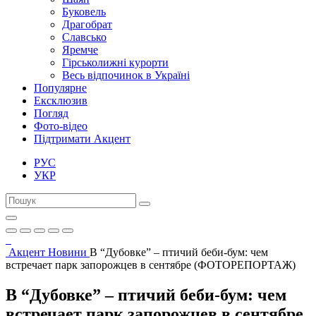
Буковель
Драгобрат
Славсько
Яремче
Гірськолижні курорти
Весь відпочинок в Україні
Популярне
Ексклюзив
Погляд
Фото-відео
Підтримати Акцент
РУС
УКР
Акцент
Новини
В “Дубовке” – птичий беби-бум: чем
встречает парк запорожцев в сентябре (ФОТОРЕПОРТАЖ)
В “Дубовке” – птичий беби-бум: чем
встречает парк запорожцев в сентябре