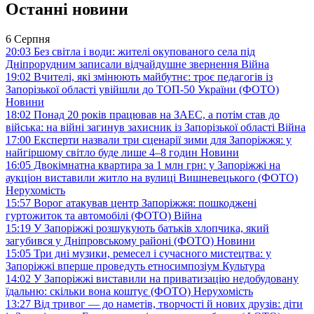
Останні новини
6 Серпня
20:03
Без світла і води: жителі окупованого села під
Дніпрорудним записали відчайдушне звернення
Війна
19:02
Вчителі, які змінюють майбутнє: троє педагогів із
Запорізької області увійшли до ТОП-50 України (ФОТО)
Новини
18:02
Понад 20 років працював на ЗАЕС, а потім став до
війська: на війні загинув захисник із Запорізької області
Війна
17:00
Експерти назвали три сценарії зими для Запоріжжя: у
найгіршому світло буде лише 4–8 годин
Новини
16:05
Двокімнатна квартира за 1 млн грн: у Запоріжжі на
аукціон виставили житло на вулиці Вишневецького (ФОТО)
Нерухомість
15:57
Ворог атакував центр Запоріжжя: пошкоджені
гуртожиток та автомобілі (ФОТО)
Війна
15:19
У Запоріжжі розшукують батьків хлопчика, який
загубився у Дніпровському районі (ФОТО)
Новини
15:05
Три дні музики, ремесел і сучасного мистецтва: у
Запоріжжі вперше проведуть етносимпозіум
Культура
14:02
У Запоріжжі виставили на приватизацію недобудовану
їдальню: скільки вона коштує (ФОТО)
Нерухомість
13:27
Від тривог — до наметів, творчості й нових друзів: діти