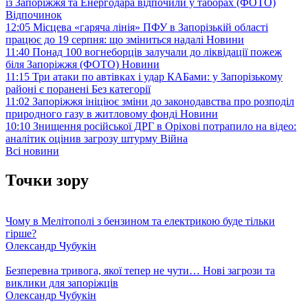
із Запоріжжя та Енергодара відпочили у таборах (ФОТО)
Відпочинок
12:05
Місцева «гаряча лінія» ПФУ в Запорізькій області
працює до 19 серпня: що зміниться надалі
Новини
11:40
Понад 100 вогнеборців залучали до ліквідації пожеж
біля Запоріжжя (ФОТО)
Новини
11:15
Три атаки по автівках і удар КАБами: у Запорізькому
районі є поранені
Без категорії
11:02
Запоріжжя ініціює зміни до законодавства про розподіл
природного газу в житловому фонді
Новини
10:10
Знищення російської ДРГ в Оріхові потрапило на відео:
аналітик оцінив загрозу штурму
Війна
Всі новини
Точки зору
Чому в Мелітополі з бензином та електрикою буде тільки
гірше?
Олександр Чубукін
Безперевна тривога, якої тепер не чути… Нові загрози та
виклики для запоріжців
Олександр Чубукін