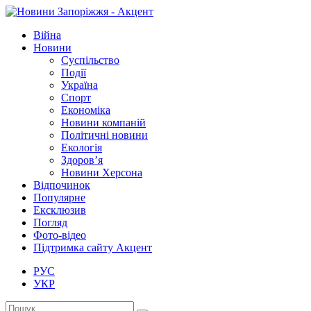
Війна
Новини
Суспільство
Події
Україна
Спорт
Економіка
Новини компаній
Політичні новини
Екологія
Здоров’я
Новини Херсона
Відпочинок
Популярне
Ексклюзив
Погляд
Фото-відео
Підтримка сайту Акцент
РУС
УКР