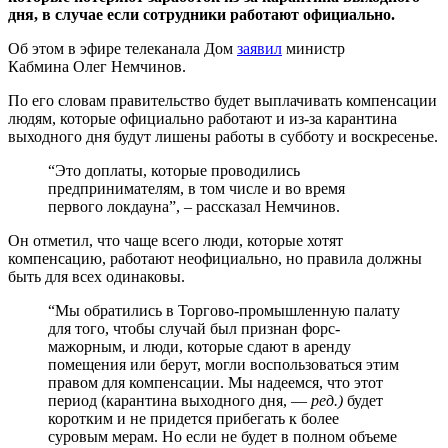
дня, в случае если сотрудники работают официально.
Об этом в эфире телеканала Дом
заявил
министр
Кабмина Олег Немчинов.
По его словам правительство будет выплачивать компенсации
людям, которые официально работают и из-за карантина
выходного дня будут лишены работы в субботу и воскресенье.
“Это доплаты, которые проводились
предпринимателям, в том числе и во время
первого локдауна”, – рассказал Немчинов.
Он отметил, что чаще всего люди, которые хотят
компенсацию, работают неофициально, но правила должны
быть для всех одинаковы.
“Мы обратились в Торгово-промышленную палату
для того, чтобы случай был признан форс-
мажорным, и люди, которые сдают в аренду
помещения или берут, могли воспользоваться этим
правом для компенсации. Мы надеемся, что этот
период (карантина выходного дня, —
ред.)
будет
коротким и не придется прибегать к более
суровым мерам. Но если не будет в полном объеме