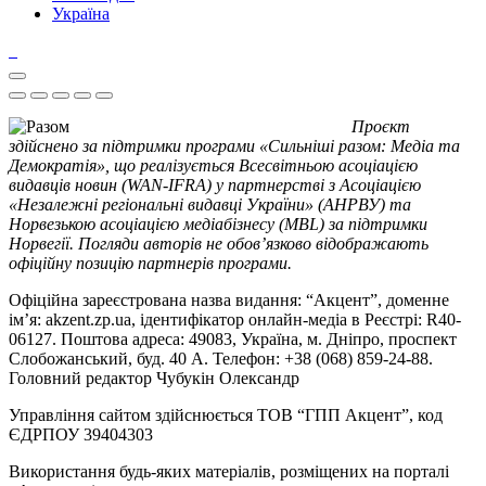
Україна
Проєкт
здійснено за підтримки програми «Сильніші разом: Медіа та
Демократія», що реалізується Всесвітньою асоціацією
видавців новин (WAN-IFRA) у партнерстві з Асоціацією
«Незалежні регіональні видавці України» (АНРВУ) та
Норвезькою асоціацією медіабізнесу (MBL) за підтримки
Норвегії. Погляди авторів не обов’язково відображають
офіційну позицію партнерів програми.
Офіційна зареєстрована назва видання: “Акцент”, доменне
ім’я: akzent.zp.ua, ідентифікатор онлайн-медіа в Реєстрі: R40-
06127. Поштова адреса: 49083, Україна, м. Дніпро, проспект
Слобожанський, буд. 40 А. Телефон: +38 (068) 859-24-88.
Головний редактор Чубукін Олександр
Управління сайтом здійснюється ТОВ “ГПП Акцент”, код
ЄДРПОУ 39404303
Використання будь-яких матеріалів, розміщених на порталі