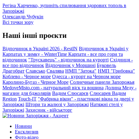
Регіна Харченко, зупиніть спилювання здорових тополь в
Запоріжжі
Олександр Чубукін
Всі точки зору
Наші інші проєкти
Відпочинок в Україні 2026 - RestIN
Відпочинок в Україні у
Карпатах у зимку - WinterTime
Карпати - все про гори та
відпочинок
"Трускавець" - відпочинок на курорті
Східниця -
все про відпочинок
Відпочинок у Моршині
Буковель
Драгобрат
Славсько
Свалява
НМП "Затока"
НМП "Грибовка"
Коблево - Черное море
Одесса - курорт на Черном море
Каролино-Бугаз - Черное Море
Солнечные панели Запорожья
MedoveMisto.com - натуральний віск та вощина
Долина Меду -
магазин для бджолярів
Вадим Слюсарєв
Слюсарев Вадим
Region
Touch-IT
"Фабрика вікон" - пластикові вікна та двері у
Запоріжжі
Штори та жалюзі у Запоріжжі
Натяжні стелі у
Запоріжжі
Захисник - військторг
Новини
Ексклюзив
Фото-відео