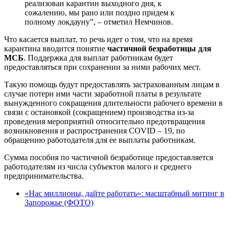
реализован карантин выходного дня, к
сожалению, мы рано или поздно придем к
полному локдауну”, – отметил Немчинов.
Что касается выплат, то речь идет о том, что на время
карантина вводится понятие
частичной безработицы для
МСБ
. Поддержка для выплат работникам будет
предоставляться при сохранении за ними рабочих мест.
Такую помощь будут предоставлять застрахованным лицам в
случае потери ими части заработной платы в результате
вынужденного сокращения длительности рабочего времени в
связи с остановкой (сокращением) производства из-за
проведения мероприятий относительно предотвращения
возникновения и распространения COVID – 19, по
обращению работодателя для ее выплаты работникам.
Сумма пособия по частичной безработице предоставляется
работодателям из числа субъектов малого и среднего
предпринимательства.
«Нас миллионы, дайте работать»: масштабный митинг в
Запорожье (ФОТО)