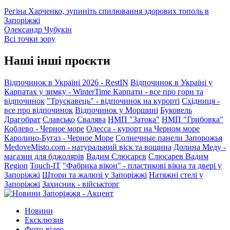
Регіна Харченко, зупиніть спилювання здорових тополь в
Запоріжжі
Олександр Чубукін
Всі точки зору
Наші інші проєкти
Відпочинок в Україні 2026 - RestIN
Відпочинок в Україні у
Карпатах у зимку - WinterTime
Карпати - все про гори та
відпочинок
"Трускавець" - відпочинок на курорті
Східниця -
все про відпочинок
Відпочинок у Моршині
Буковель
Драгобрат
Славсько
Свалява
НМП "Затока"
НМП "Грибовка"
Коблево - Черное море
Одесса - курорт на Черном море
Каролино-Бугаз - Черное Море
Солнечные панели Запорожья
MedoveMisto.com - натуральний віск та вощина
Долина Меду -
магазин для бджолярів
Вадим Слюсарєв
Слюсарев Вадим
Region
Touch-IT
"Фабрика вікон" - пластикові вікна та двері у
Запоріжжі
Штори та жалюзі у Запоріжжі
Натяжні стелі у
Запоріжжі
Захисник - військторг
Новини
Ексклюзив
Фото-відео