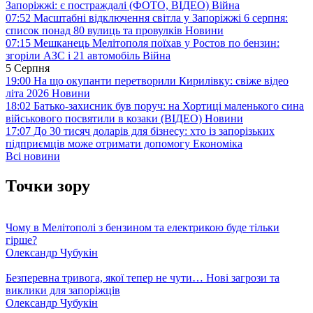
Запоріжжі: є постраждалі (ФОТО, ВІДЕО)
Війна
07:52
Масштабні відключення світла у Запоріжжі 6 серпня:
список понад 80 вулиць та провулків
Новини
07:15
Мешканець Мелітополя поїхав у Ростов по бензин:
згоріли АЗС і 21 автомобіль
Війна
5 Серпня
19:00
На що окупанти перетворили Кирилівку: свіже відео
літа 2026
Новини
18:02
Батько-захисник був поруч: на Хортиці маленького сина
військового посвятили в козаки (ВІДЕО)
Новини
17:07
До 30 тисяч доларів для бізнесу: хто із запорізьких
підприємців може отримати допомогу
Економіка
Всі новини
Точки зору
Чому в Мелітополі з бензином та електрикою буде тільки
гірше?
Олександр Чубукін
Безперевна тривога, якої тепер не чути… Нові загрози та
виклики для запоріжців
Олександр Чубукін