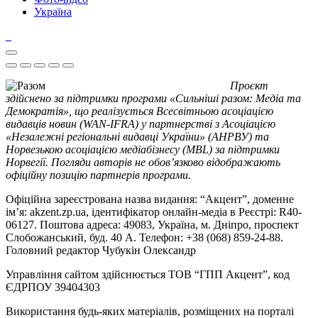
Україна
Проєкт
здійснено за підтримки програми «Сильніші разом: Медіа та
Демократія», що реалізується Всесвітньою асоціацією
видавців новин (WAN-IFRA) у партнерстві з Асоціацією
«Незалежні регіональні видавці України» (АНРВУ) та
Норвезькою асоціацією медіабізнесу (MBL) за підтримки
Норвегії. Погляди авторів не обов’язково відображають
офіційну позицію партнерів програми.
Офіційна зареєстрована назва видання: “Акцент”, доменне
ім’я: akzent.zp.ua, ідентифікатор онлайн-медіа в Реєстрі: R40-
06127. Поштова адреса: 49083, Україна, м. Дніпро, проспект
Слобожанський, буд. 40 А. Телефон: +38 (068) 859-24-88.
Головний редактор Чубукін Олександр
Управління сайтом здійснюється ТОВ “ГПП Акцент”, код
ЄДРПОУ 39404303
Використання будь-яких матеріалів, розміщених на порталі