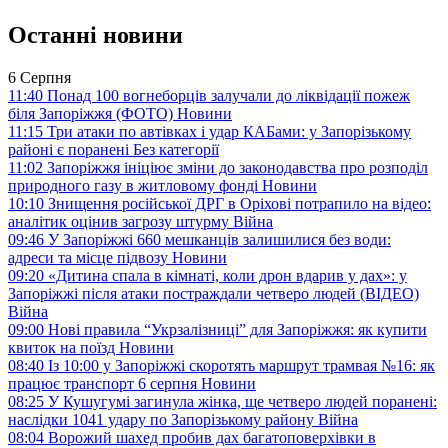
Останні новини
6 Серпня
11:40
Понад 100 вогнеборців залучали до ліквідації пожеж
біля Запоріжжя (ФОТО)
Новини
11:15
Три атаки по автівках і удар КАБами: у Запорізькому
районі є поранені
Без категорії
11:02
Запоріжжя ініціює зміни до законодавства про розподіл
природного газу в житловому фонді
Новини
10:10
Знищення російської ДРГ в Оріхові потрапило на відео:
аналітик оцінив загрозу штурму
Війна
09:46
У Запоріжжі 660 мешканців залишилися без води:
адреси та місце підвозу
Новини
09:20
«Дитина спала в кімнаті, коли дрон вдарив у дах»: у
Запоріжжі після атаки постраждали четверо людей (ВІДЕО)
Війна
09:00
Нові правила “Укрзалізниці” для Запоріжжя: як купити
квиток на поїзд
Новини
08:40
Із 10:00 у Запоріжжі скоротять маршрут трамвая №16: як
працює транспорт 6 серпня
Новини
08:25
У Кушугумі загинула жінка, ще четверо людей поранені:
наслідки 1041 удару по Запорізькому району
Війна
08:04
Ворожий шахед пробив дах багатоповерхівки в