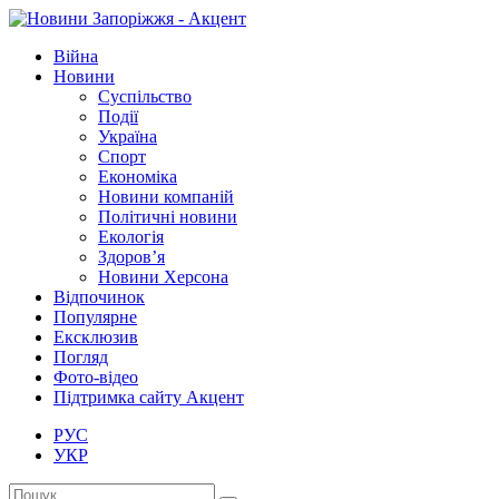
Війна
Новини
Суспільство
Події
Україна
Спорт
Економіка
Новини компаній
Політичні новини
Екологія
Здоров’я
Новини Херсона
Відпочинок
Популярне
Ексклюзив
Погляд
Фото-відео
Підтримка сайту Акцент
РУС
УКР