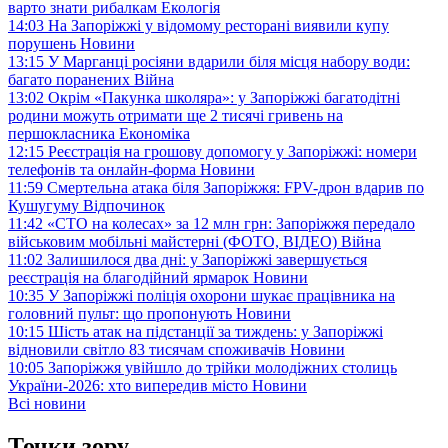
варто знати рибалкам
Екологія
14:03
На Запоріжжі у відомому ресторані виявили купу
порушень
Новини
13:15
У Марганці росіяни вдарили біля місця набору води:
багато поранених
Війна
13:02
Окрім «Пакунка школяра»: у Запоріжжі багатодітні
родини можуть отримати ще 2 тисячі гривень на
першокласника
Економіка
12:15
Реєстрація на грошову допомогу у Запоріжжі: номери
телефонів та онлайн-форма
Новини
11:59
Смертельна атака біля Запоріжжя: FPV-дрон вдарив по
Кушугуму
Відпочинок
11:42
«СТО на колесах» за 12 млн грн: Запоріжжя передало
військовим мобільні майстерні (ФОТО, ВІДЕО)
Війна
11:02
Залишилося два дні: у Запоріжжі завершується
реєстрація на благодійний ярмарок
Новини
10:35
У Запоріжжі поліція охорони шукає працівника на
головний пульт: що пропонують
Новини
10:15
Шість атак на підстанції за тиждень: у Запоріжжі
відновили світло 83 тисячам споживачів
Новини
10:05
Запоріжжя увійшло до трійки молодіжних столиць
України-2026: хто випередив місто
Новини
Всі новини
Точки зору