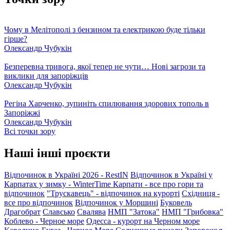
Чому в Мелітополі з бензином та електрикою буде тільки
гірше?
Олександр Чубукін
Безперевна тривога, якої тепер не чути… Нові загрози та
виклики для запоріжців
Олександр Чубукін
Регіна Харченко, зупиніть спилювання здорових тополь в
Запоріжжі
Олександр Чубукін
Всі точки зору
Наші інші проєкти
Відпочинок в Україні 2026 - RestIN
Відпочинок в Україні у
Карпатах у зимку - WinterTime
Карпати - все про гори та
відпочинок
"Трускавець" - відпочинок на курорті
Східниця -
все про відпочинок
Відпочинок у Моршині
Буковель
Драгобрат
Славсько
Свалява
НМП "Затока"
НМП "Грибовка"
Коблево - Черное море
Одесса - курорт на Черном море