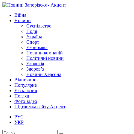
Війна
Новини
Суспільство
Події
Україна
Спорт
Економіка
Новини компаній
Політичні новини
Екологія
Здоров’я
Новини Херсона
Відпочинок
Популярне
Ексклюзив
Погляд
Фото-відео
Підтримка сайту Акцент
РУС
УКР