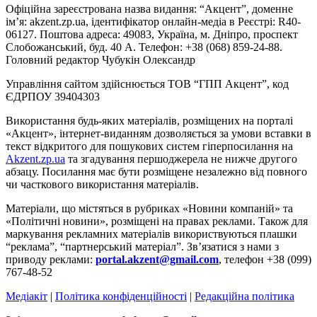
Офіційна зареєстрована назва видання: “Акцент”, доменне
ім’я: akzent.zp.ua, ідентифікатор онлайн-медіа в Реєстрі: R40-
06127. Поштова адреса: 49083, Україна, м. Дніпро, проспект
Слобожанський, буд. 40 А. Телефон: +38 (068) 859-24-88.
Головний редактор Чубукін Олександр
Управління сайтом здійснюється ТОВ “ГПП Акцент”, код
ЄДРПОУ 39404303
Використання будь-яких матеріалів, розміщених на порталі
«Акцент», інтернет-виданням дозволяється за умови вставки в
текст відкритого для пошукових систем гіперпосилання на
Akzent.zp.ua
та згадування першоджерела не нижче другого
абзацу. Посилання має бути розміщене незалежно від повного
чи часткового використання матеріалів.
Матеріали, що містяться в рубриках «Новини компаній» та
«Політичні новини», розміщені на правах реклами. Також для
маркування рекламних матеріалів використвуються плашки
“реклама”, “партнерський матеріал”. Зв’язатися з нами з
приводу реклами:
portal.akzent@gmail.com
, телефон +38 (099)
767-48-52
Медіакіт
|
Політика конфіденційності
|
Редакційна політика