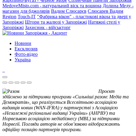
Каролино-Бугаз - Черное Море
Солнечные панели Запорожья
MedoveMisto.com - натуральний віск та вощина
Долина Меду -
магазин для бджолярів
Вадим Слюсарєв
Слюсарев Вадим
Region
Touch-IT
"Фабрика вікон" - пластикові вікна та двері у
Запоріжжі
Штори та жалюзі у Запоріжжі
Натяжні стелі у
Запоріжжі
Захисник - військторг
Новини
Ексклюзив
Фото-відео
Україна
Проєкт
здійснено за підтримки програми «Сильніші разом: Медіа та
Демократія», що реалізується Всесвітньою асоціацією
видавців новин (WAN-IFRA) у партнерстві з Асоціацією
«Незалежні регіональні видавці України» (АНРВУ) та
Норвезькою асоціацією медіабізнесу (MBL) за підтримки
Норвегії. Погляди авторів не обов’язково відображають
офіційну позицію партнерів програми.