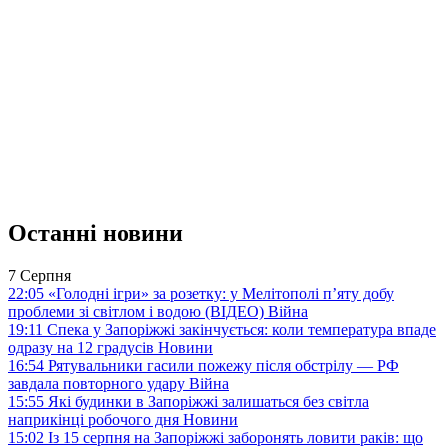
Останні новини
7 Серпня
22:05
«Голодні ігри» за розетку: у Мелітополі п’яту добу
проблеми зі світлом і водою (ВІДЕО)
Війна
19:11
Спека у Запоріжжі закінчується: коли температура впаде
одразу на 12 градусів
Новини
16:54
Рятувальники гасили пожежу після обстрілу — РФ
завдала повторного удару
Війна
15:55
Які будинки в Запоріжжі залишаться без світла
наприкінці робочого дня
Новини
15:02
Із 15 серпня на Запоріжжі заборонять ловити раків: що