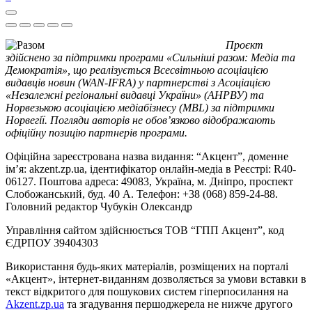
Проєкт
здійснено за підтримки програми «Сильніші разом: Медіа та
Демократія», що реалізується Всесвітньою асоціацією
видавців новин (WAN-IFRA) у партнерстві з Асоціацією
«Незалежні регіональні видавці України» (АНРВУ) та
Норвезькою асоціацією медіабізнесу (MBL) за підтримки
Норвегії. Погляди авторів не обов’язково відображають
офіційну позицію партнерів програми.
Офіційна зареєстрована назва видання: “Акцент”, доменне
ім’я: akzent.zp.ua, ідентифікатор онлайн-медіа в Реєстрі: R40-
06127. Поштова адреса: 49083, Україна, м. Дніпро, проспект
Слобожанський, буд. 40 А. Телефон: +38 (068) 859-24-88.
Головний редактор Чубукін Олександр
Управління сайтом здійснюється ТОВ “ГПП Акцент”, код
ЄДРПОУ 39404303
Використання будь-яких матеріалів, розміщених на порталі
«Акцент», інтернет-виданням дозволяється за умови вставки в
текст відкритого для пошукових систем гіперпосилання на
Akzent.zp.ua
та згадування першоджерела не нижче другого