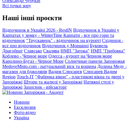
Олександр Чубукін
Всі точки зору
Наші інші проєкти
Відпочинок в Україні 2026 - RestIN
Відпочинок в Україні у
Карпатах у зимку - WinterTime
Карпати - все про гори та
відпочинок
"Трускавець" - відпочинок на курорті
Східниця -
все про відпочинок
Відпочинок у Моршині
Буковель
Драгобрат
Славсько
Свалява
НМП "Затока"
НМП "Грибовка"
Коблево - Черное море
Одесса - курорт на Черном море
Каролино-Бугаз - Черное Море
Солнечные панели Запорожья
MedoveMisto.com - натуральний віск та вощина
Долина Меду -
магазин для бджолярів
Вадим Слюсарєв
Слюсарев Вадим
Region
Touch-IT
"Фабрика вікон" - пластикові вікна та двері у
Запоріжжі
Штори та жалюзі у Запоріжжі
Натяжні стелі у
Запоріжжі
Захисник - військторг
Новини
Ексклюзив
Фото-відео
Україна