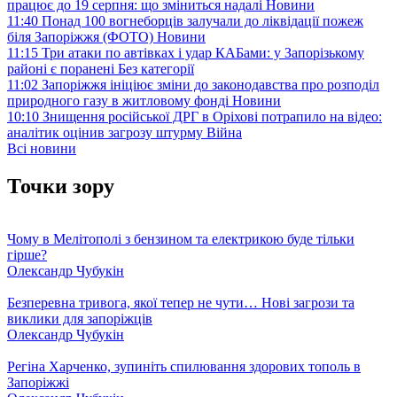
працює до 19 серпня: що зміниться надалі
Новини
11:40
Понад 100 вогнеборців залучали до ліквідації пожеж
біля Запоріжжя (ФОТО)
Новини
11:15
Три атаки по автівках і удар КАБами: у Запорізькому
районі є поранені
Без категорії
11:02
Запоріжжя ініціює зміни до законодавства про розподіл
природного газу в житловому фонді
Новини
10:10
Знищення російської ДРГ в Оріхові потрапило на відео:
аналітик оцінив загрозу штурму
Війна
Всі новини
Точки зору
Чому в Мелітополі з бензином та електрикою буде тільки
гірше?
Олександр Чубукін
Безперевна тривога, якої тепер не чути… Нові загрози та
виклики для запоріжців
Олександр Чубукін
Регіна Харченко, зупиніть спилювання здорових тополь в
Запоріжжі