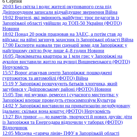
6 Серпня
20:03
Без світла і води: жителі окупованого села під
Дніпрорудним записали відчайдушне звернення
Війна
19:02
Вчителі, які змінюють майбутнє: троє педагогів із
Запорізької області увійшли до ТОП-50 України (ФОТО)
Новини
18:02
Понад 20 років працював на ЗАЕС, а потім став до
війська: на війні загинув захисник із Запорізької області
Війна
17:00
Експерти назвали три сценарії зими для Запоріжжя: у
найгіршому світло буде лише 4–8 годин
Новини
16:05
Двокімнатна квартира за 1 млн грн: у Запоріжжі на
аукціон виставили житло на вулиці Вишневецького (ФОТО)
Нерухомість
15:57
Ворог атакував центр Запоріжжя: пошкоджені
гуртожиток та автомобілі (ФОТО)
Війна
15:19
У Запоріжжі розшукують батьків хлопчика, який
загубився у Дніпровському районі (ФОТО)
Новини
15:05
Три дні музики, ремесел і сучасного мистецтва: у
Запоріжжі вперше проведуть етносимпозіум
Культура
14:02
У Запоріжжі виставили на приватизацію недобудовану
їдальню: скільки вона коштує (ФОТО)
Нерухомість
13:27
Від тривог — до наметів, творчості й нових друзів: діти
із Запоріжжя та Енергодара відпочили у таборах (ФОТО)
Відпочинок
12:05
Місцева «гаряча лінія» ПФУ в Запорізькій області