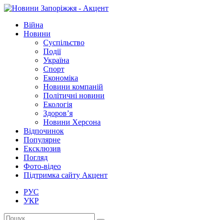
Війна
Новини
Суспільство
Події
Україна
Спорт
Економіка
Новини компаній
Політичні новини
Екологія
Здоров’я
Новини Херсона
Відпочинок
Популярне
Ексклюзив
Погляд
Фото-відео
Підтримка сайту Акцент
РУС
УКР