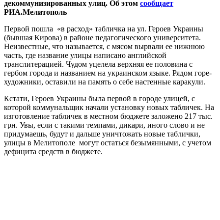
декоммунизированных улиц. Об этом
сообщает
РИА.Мелитополь
Первой пошла «в расход» табличка на ул. Героев Украины
(бывшая Кирова) в районе педагогического университета.
Неизвестные, что называется, с мясом вырвали ее нижнюю
часть, где название улицы написано английской
транслитерацией. Чудом уцелела верхняя ее половина с
гербом города и названием на украинском языке. Рядом горе-
художники, оставили на память о себе настенные каракули.
Кстати, Героев Украины была первой в городе улицей, с
которой коммунальщик начали установку новых табличек. На
изготовление табличек в местном бюджете заложено 217 тыс.
грн. Увы, если с такими темпами, дикари, иного слово и не
придумаешь, будут и дальше уничтожать новые таблички,
улицы в Мелитополе могут остаться безымянными, с учетом
дефицита средств в бюджете.