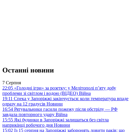
Останні новини
7 Серпня
22:05
«Голодні ігри» за розетку: у Мелітополі п’яту добу
проблеми зі світлом і водою (ВІДЕО)
Війна
19:11
Спека у Запоріжжі закінчується: коли температура впаде
одразу на 12 градусів
Новини
16:54
Рятувальники гасили пожежу після обстрілу — РФ
завдала повторного удару
Війна
15:55
Які будинки в Запоріжжі залишаться без світла
наприкінці робочого дня
Новини
15:02
Із 15 серпня на Запоріжжі заборонять ловити раків: що