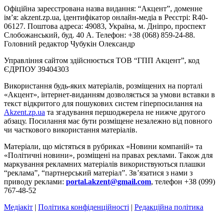
Офіційна зареєстрована назва видання: “Акцент”, доменне
ім’я: akzent.zp.ua, ідентифікатор онлайн-медіа в Реєстрі: R40-
06127. Поштова адреса: 49083, Україна, м. Дніпро, проспект
Слобожанський, буд. 40 А. Телефон: +38 (068) 859-24-88.
Головний редактор Чубукін Олександр
Управління сайтом здійснюється ТОВ “ГПП Акцент”, код
ЄДРПОУ 39404303
Використання будь-яких матеріалів, розміщених на порталі
«Акцент», інтернет-виданням дозволяється за умови вставки в
текст відкритого для пошукових систем гіперпосилання на
Akzent.zp.ua
та згадування першоджерела не нижче другого
абзацу. Посилання має бути розміщене незалежно від повного
чи часткового використання матеріалів.
Матеріали, що містяться в рубриках «Новини компаній» та
«Політичні новини», розміщені на правах реклами. Також для
маркування рекламних матеріалів використвуються плашки
“реклама”, “партнерський матеріал”. Зв’язатися з нами з
приводу реклами:
portal.akzent@gmail.com
, телефон +38 (099)
767-48-52
Медіакіт
|
Політика конфіденційності
|
Редакційна політика