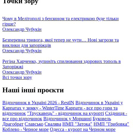
Точки зору
Чому в Мелітополі з бензином та електрикою буде тільки
гірше?
Олександр Чубукін
Безперевна тривога, якої тепер не чути… Нові загрози та
виклики для запоріжців
Олександр Чубукін
Регіна Харченко, зупиніть спилювання здорових тополь в
Запоріжжі
Олександр Чубукін
Всі точки зору
Наші інші проєкти
Відпочинок в Україні 2026 - RestIN
Відпочинок в Україні у
Карпатах у зимку - WinterTime
Карпати - все про гори та
відпочинок
"Трускавець" - відпочинок на курорті
Східниця -
все про відпочинок
Відпочинок у Моршині
Буковель
Драгобрат
Славсько
Свалява
НМП "Затока"
НМП "Грибовка"
Коблево - Черное море
Одесса - курорт на Черном море