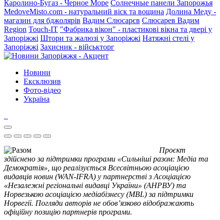
Каролино-Бугаз - Черное Море
Солнечные панели Запорожья
MedoveMisto.com - натуральний віск та вощина
Долина Меду -
магазин для бджолярів
Вадим Слюсарєв
Слюсарев Вадим
Region
Touch-IT
"Фабрика вікон" - пластикові вікна та двері у
Запоріжжі
Штори та жалюзі у Запоріжжі
Натяжні стелі у
Запоріжжі
Захисник - військторг
Новини
Ексклюзив
Фото-відео
Україна
Проєкт
здійснено за підтримки програми «Сильніші разом: Медіа та
Демократія», що реалізується Всесвітньою асоціацією
видавців новин (WAN-IFRA) у партнерстві з Асоціацією
«Незалежні регіональні видавці України» (АНРВУ) та
Норвезькою асоціацією медіабізнесу (MBL) за підтримки
Норвегії. Погляди авторів не обов’язково відображають
офіційну позицію партнерів програми.