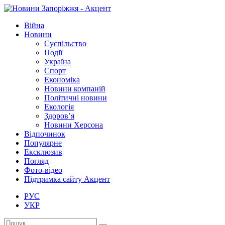
Війна
Новини
Суспільство
Події
Україна
Спорт
Економіка
Новини компаній
Політичні новини
Екологія
Здоров’я
Новини Херсона
Відпочинок
Популярне
Ексклюзив
Погляд
Фото-відео
Підтримка сайту Акцент
РУС
УКР