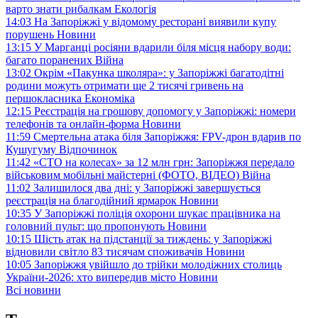
варто знати рибалкам
Екологія
14:03
На Запоріжжі у відомому ресторані виявили купу
порушень
Новини
13:15
У Марганці росіяни вдарили біля місця набору води:
багато поранених
Війна
13:02
Окрім «Пакунка школяра»: у Запоріжжі багатодітні
родини можуть отримати ще 2 тисячі гривень на
першокласника
Економіка
12:15
Реєстрація на грошову допомогу у Запоріжжі: номери
телефонів та онлайн-форма
Новини
11:59
Смертельна атака біля Запоріжжя: FPV-дрон вдарив по
Кушугуму
Відпочинок
11:42
«СТО на колесах» за 12 млн грн: Запоріжжя передало
військовим мобільні майстерні (ФОТО, ВІДЕО)
Війна
11:02
Залишилося два дні: у Запоріжжі завершується
реєстрація на благодійний ярмарок
Новини
10:35
У Запоріжжі поліція охорони шукає працівника на
головний пульт: що пропонують
Новини
10:15
Шість атак на підстанції за тиждень: у Запоріжжі
відновили світло 83 тисячам споживачів
Новини
10:05
Запоріжжя увійшло до трійки молодіжних столиць
України-2026: хто випередив місто
Новини
Всі новини