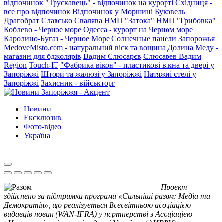
відпочинок
"Трускавець" - відпочинок на курорті
Східниця -
все про відпочинок
Відпочинок у Моршині
Буковель
Драгобрат
Славсько
Свалява
НМП "Затока"
НМП "Грибовка"
Коблево - Черное море
Одесса - курорт на Черном море
Каролино-Бугаз - Черное Море
Солнечные панели Запорожья
MedoveMisto.com - натуральний віск та вощина
Долина Меду -
магазин для бджолярів
Вадим Слюсарєв
Слюсарев Вадим
Region
Touch-IT
"Фабрика вікон" - пластикові вікна та двері у
Запоріжжі
Штори та жалюзі у Запоріжжі
Натяжні стелі у
Запоріжжі
Захисник - військторг
Новини
Ексклюзив
Фото-відео
Україна
Проєкт
здійснено за підтримки програми «Сильніші разом: Медіа та
Демократія», що реалізується Всесвітньою асоціацією
видавців новин (WAN-IFRA) у партнерстві з Асоціацією