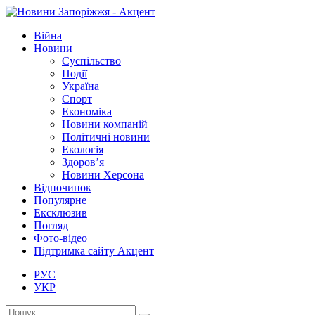
Війна
Новини
Суспільство
Події
Україна
Спорт
Економіка
Новини компаній
Політичні новини
Екологія
Здоров’я
Новини Херсона
Відпочинок
Популярне
Ексклюзив
Погляд
Фото-відео
Підтримка сайту Акцент
РУС
УКР