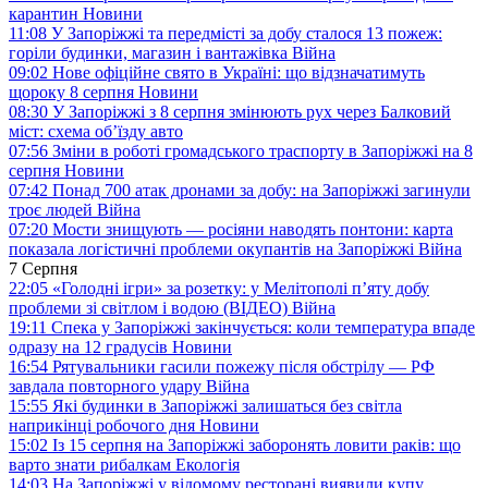
карантин
Новини
11:08
У Запоріжжі та передмісті за добу сталося 13 пожеж:
горіли будинки, магазин і вантажівка
Війна
09:02
Нове офіційне свято в Україні: що відзначатимуть
щороку 8 серпня
Новини
08:30
У Запоріжжі з 8 серпня змінюють рух через Балковий
міст: схема об’їзду
авто
07:56
Зміни в роботі громадського траспорту в Запоріжжі на 8
серпня
Новини
07:42
Понад 700 атак дронами за добу: на Запоріжжі загинули
троє людей
Війна
07:20
Мости знищують — росіяни наводять понтони: карта
показала логістичні проблеми окупантів на Запоріжжі
Війна
7 Серпня
22:05
«Голодні ігри» за розетку: у Мелітополі п’яту добу
проблеми зі світлом і водою (ВІДЕО)
Війна
19:11
Спека у Запоріжжі закінчується: коли температура впаде
одразу на 12 градусів
Новини
16:54
Рятувальники гасили пожежу після обстрілу — РФ
завдала повторного удару
Війна
15:55
Які будинки в Запоріжжі залишаться без світла
наприкінці робочого дня
Новини
15:02
Із 15 серпня на Запоріжжі заборонять ловити раків: що
варто знати рибалкам
Екологія
14:03
На Запоріжжі у відомому ресторані виявили купу