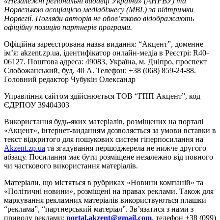
«Незалежні регіональні видавці України» (АНРВУ) та
Норвезькою асоціацією медіабізнесу (MBL) за підтримки
Норвегії. Погляди авторів не обов’язково відображають
офіційну позицію партнерів програми.
Офіційна зареєстрована назва видання: “Акцент”, доменне
ім’я: akzent.zp.ua, ідентифікатор онлайн-медіа в Реєстрі: R40-
06127. Поштова адреса: 49083, Україна, м. Дніпро, проспект
Слобожанський, буд. 40 А. Телефон: +38 (068) 859-24-88.
Головний редактор Чубукін Олександр
Управління сайтом здійснюється ТОВ “ГПП Акцент”, код
ЄДРПОУ 39404303
Використання будь-яких матеріалів, розміщених на порталі
«Акцент», інтернет-виданням дозволяється за умови вставки в
текст відкритого для пошукових систем гіперпосилання на
Akzent.zp.ua
та згадування першоджерела не нижче другого
абзацу. Посилання має бути розміщене незалежно від повного
чи часткового використання матеріалів.
Матеріали, що містяться в рубриках «Новини компаній» та
«Політичні новини», розміщені на правах реклами. Також для
маркування рекламних матеріалів використвуються плашки
“реклама”, “партнерський матеріал”. Зв’язатися з нами з
приводу реклами:
portal.akzent@gmail.com
, телефон +38 (099)