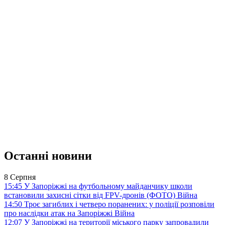
Останні новини
8 Серпня
15:45
У Запоріжжі на футбольному майданчику школи
встановили захисні сітки від FPV-дронів (ФОТО)
Війна
14:50
Троє загиблих і четверо поранених: у поліції розповіли
про наслідки атак на Запоріжжі
Війна
12:07
У Запоріжжі на території міського парку запровадили