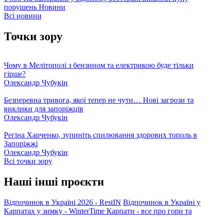
порушень
Новини
Всі новини
Точки зору
Чому в Мелітополі з бензином та електрикою буде тільки
гірше?
Олександр Чубукін
Безперевна тривога, якої тепер не чути… Нові загрози та
виклики для запоріжців
Олександр Чубукін
Регіна Харченко, зупиніть спилювання здорових тополь в
Запоріжжі
Олександр Чубукін
Всі точки зору
Наші інші проєкти
Відпочинок в Україні 2026 - RestIN
Відпочинок в Україні у
Карпатах у зимку - WinterTime
Карпати - все про гори та