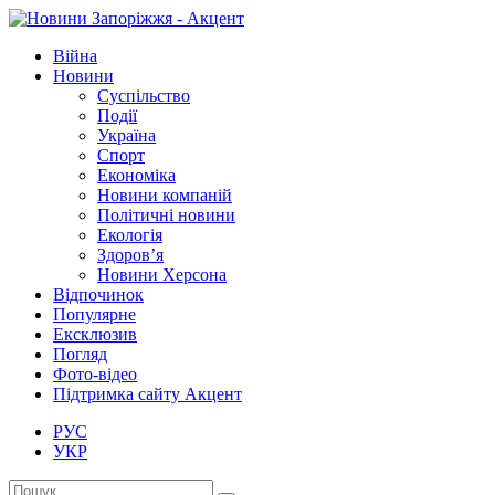
Війна
Новини
Суспільство
Події
Україна
Спорт
Економіка
Новини компаній
Політичні новини
Екологія
Здоров’я
Новини Херсона
Відпочинок
Популярне
Ексклюзив
Погляд
Фото-відео
Підтримка сайту Акцент
РУС
УКР