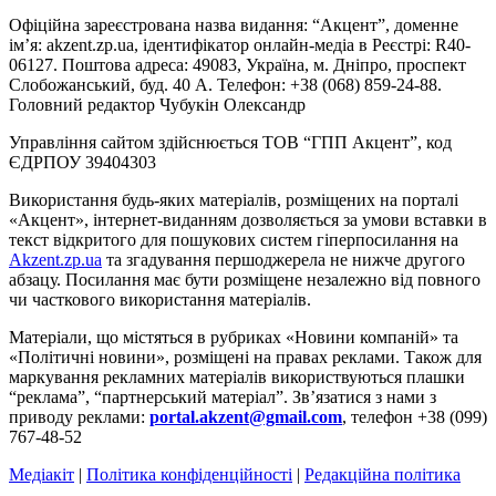
Офіційна зареєстрована назва видання: “Акцент”, доменне
ім’я: akzent.zp.ua, ідентифікатор онлайн-медіа в Реєстрі: R40-
06127. Поштова адреса: 49083, Україна, м. Дніпро, проспект
Слобожанський, буд. 40 А. Телефон: +38 (068) 859-24-88.
Головний редактор Чубукін Олександр
Управління сайтом здійснюється ТОВ “ГПП Акцент”, код
ЄДРПОУ 39404303
Використання будь-яких матеріалів, розміщених на порталі
«Акцент», інтернет-виданням дозволяється за умови вставки в
текст відкритого для пошукових систем гіперпосилання на
Akzent.zp.ua
та згадування першоджерела не нижче другого
абзацу. Посилання має бути розміщене незалежно від повного
чи часткового використання матеріалів.
Матеріали, що містяться в рубриках «Новини компаній» та
«Політичні новини», розміщені на правах реклами. Також для
маркування рекламних матеріалів використвуються плашки
“реклама”, “партнерський матеріал”. Зв’язатися з нами з
приводу реклами:
portal.akzent@gmail.com
, телефон +38 (099)
767-48-52
Медіакіт
|
Політика конфіденційності
|
Редакційна політика