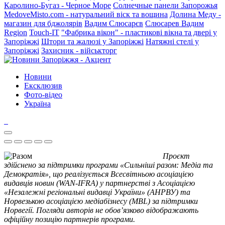
Каролино-Бугаз - Черное Море
Солнечные панели Запорожья
MedoveMisto.com - натуральний віск та вощина
Долина Меду -
магазин для бджолярів
Вадим Слюсарєв
Слюсарев Вадим
Region
Touch-IT
"Фабрика вікон" - пластикові вікна та двері у
Запоріжжі
Штори та жалюзі у Запоріжжі
Натяжні стелі у
Запоріжжі
Захисник - військторг
Новини
Ексклюзив
Фото-відео
Україна
Проєкт
здійснено за підтримки програми «Сильніші разом: Медіа та
Демократія», що реалізується Всесвітньою асоціацією
видавців новин (WAN-IFRA) у партнерстві з Асоціацією
«Незалежні регіональні видавці України» (АНРВУ) та
Норвезькою асоціацією медіабізнесу (MBL) за підтримки
Норвегії. Погляди авторів не обов’язково відображають
офіційну позицію партнерів програми.