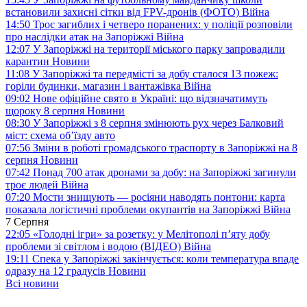
встановили захисні сітки від FPV-дронів (ФОТО)
Війна
14:50
Троє загиблих і четверо поранених: у поліції розповіли
про наслідки атак на Запоріжжі
Війна
12:07
У Запоріжжі на території міського парку запровадили
карантин
Новини
11:08
У Запоріжжі та передмісті за добу сталося 13 пожеж:
горіли будинки, магазин і вантажівка
Війна
09:02
Нове офіційне свято в Україні: що відзначатимуть
щороку 8 серпня
Новини
08:30
У Запоріжжі з 8 серпня змінюють рух через Балковий
міст: схема об’їзду
авто
07:56
Зміни в роботі громадського траспорту в Запоріжжі на 8
серпня
Новини
07:42
Понад 700 атак дронами за добу: на Запоріжжі загинули
троє людей
Війна
07:20
Мости знищують — росіяни наводять понтони: карта
показала логістичні проблеми окупантів на Запоріжжі
Війна
7 Серпня
22:05
«Голодні ігри» за розетку: у Мелітополі п’яту добу
проблеми зі світлом і водою (ВІДЕО)
Війна
19:11
Спека у Запоріжжі закінчується: коли температура впаде
одразу на 12 градусів
Новини
Всі новини