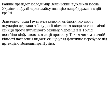
Раніше президет Володимир Зеленьский відкликав посла
України в Грузії через слабку позицію нащої держави в цій
країні.
Зазначимо, уряд Грузії незважаючи на фактично діючу
окупацію держави з боку росії відмовися вводити економічні
санкції проти путінського режиму. Через це в в Тбілісі
постйіно відбуваюються акції протесту. Таким чином значній
кільості населення видається, що уряд фактично перебуває під
пртекцією Володимира Путіна.