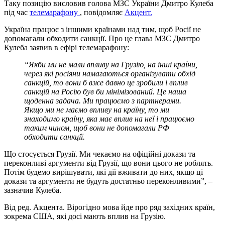
Таку позицію висловив голова МЗС України Дмитро Кулеба
під час
телемарафону
, повідомляє
Акцент.
Україна працює з іншими країнами над тим, щоб Росії не
допомагали обходити санкції. Про це глава МЗС Дмитро
Кулеба заявив в ефірі телемарафону:
“Якби ми не мали впливу на Грузію, на інші країни,
через які росіяни намагаються організувати обхід
санкцій, то вони б вже давно це зробили і вплив
санкцій на Росію був би мінімізований. Це наша
щоденна задача. Ми працюємо з партнерами.
Якщо ми не маємо впливу на країну, то ми
знаходимо країну, яка має вплив на неї і працюємо
таким чином, щоб вони не допомагали РФ
обходити санкції.
Що стосується Грузії. Ми чекаємо на офіційні докази та
переконливі аргументи від Грузії, що вони цього не роблять.
Потім будемо вирішувати, які дії вживати до них, якщо ці
докази та аргументи не будуть достатньо переконливими”, –
зазначив Кулеба.
Від ред. Акцента. Вірогідно мова йде про ряд західних країн,
зокрема США, які досі мають вплив на Грузію.