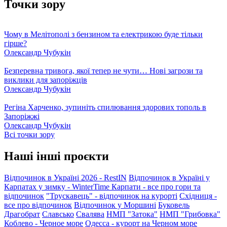
Точки зору
Чому в Мелітополі з бензином та електрикою буде тільки
гірше?
Олександр Чубукін
Безперевна тривога, якої тепер не чути… Нові загрози та
виклики для запоріжців
Олександр Чубукін
Регіна Харченко, зупиніть спилювання здорових тополь в
Запоріжжі
Олександр Чубукін
Всі точки зору
Наші інші проєкти
Відпочинок в Україні 2026 - RestIN
Відпочинок в Україні у
Карпатах у зимку - WinterTime
Карпати - все про гори та
відпочинок
"Трускавець" - відпочинок на курорті
Східниця -
все про відпочинок
Відпочинок у Моршині
Буковель
Драгобрат
Славсько
Свалява
НМП "Затока"
НМП "Грибовка"
Коблево - Черное море
Одесса - курорт на Черном море