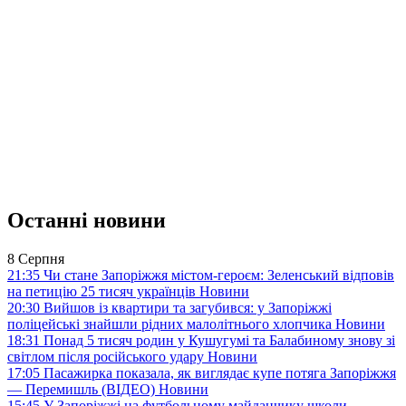
Останні новини
8 Серпня
21:35
Чи стане Запоріжжя містом-героєм: Зеленський відповів
на петицію 25 тисяч українців
Новини
20:30
Вийшов із квартири та загубився: у Запоріжжі
поліцейські знайшли рідних малолітнього хлопчика
Новини
18:31
Понад 5 тисяч родин у Кушугумі та Балабиному знову зі
світлом після російського удару
Новини
17:05
Пасажирка показала, як виглядає купе потяга Запоріжжя
— Перемишль (ВІДЕО)
Новини
15:45
У Запоріжжі на футбольному майданчику школи