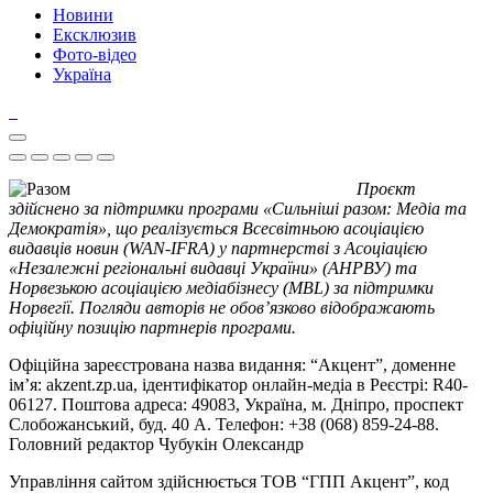
Новини
Ексклюзив
Фото-відео
Україна
Проєкт
здійснено за підтримки програми «Сильніші разом: Медіа та
Демократія», що реалізується Всесвітньою асоціацією
видавців новин (WAN-IFRA) у партнерстві з Асоціацією
«Незалежні регіональні видавці України» (АНРВУ) та
Норвезькою асоціацією медіабізнесу (MBL) за підтримки
Норвегії. Погляди авторів не обов’язково відображають
офіційну позицію партнерів програми.
Офіційна зареєстрована назва видання: “Акцент”, доменне
ім’я: akzent.zp.ua, ідентифікатор онлайн-медіа в Реєстрі: R40-
06127. Поштова адреса: 49083, Україна, м. Дніпро, проспект
Слобожанський, буд. 40 А. Телефон: +38 (068) 859-24-88.
Головний редактор Чубукін Олександр
Управління сайтом здійснюється ТОВ “ГПП Акцент”, код