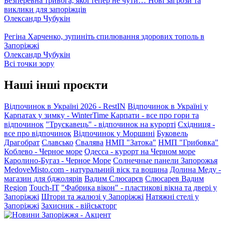
Безперевна тривога, якої тепер не чути… Нові загрози та
виклики для запоріжців
Олександр Чубукін
Регіна Харченко, зупиніть спилювання здорових тополь в
Запоріжжі
Олександр Чубукін
Всі точки зору
Наші інші проєкти
Відпочинок в Україні 2026 - RestIN
Відпочинок в Україні у
Карпатах у зимку - WinterTime
Карпати - все про гори та
відпочинок
"Трускавець" - відпочинок на курорті
Східниця -
все про відпочинок
Відпочинок у Моршині
Буковель
Драгобрат
Славсько
Свалява
НМП "Затока"
НМП "Грибовка"
Коблево - Черное море
Одесса - курорт на Черном море
Каролино-Бугаз - Черное Море
Солнечные панели Запорожья
MedoveMisto.com - натуральний віск та вощина
Долина Меду -
магазин для бджолярів
Вадим Слюсарєв
Слюсарев Вадим
Region
Touch-IT
"Фабрика вікон" - пластикові вікна та двері у
Запоріжжі
Штори та жалюзі у Запоріжжі
Натяжні стелі у
Запоріжжі
Захисник - військторг