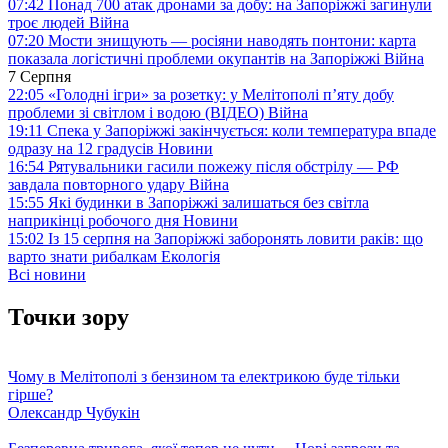
07:42
Понад 700 атак дронами за добу: на Запоріжжі загинули
троє людей
Війна
07:20
Мости знищують — росіяни наводять понтони: карта
показала логістичні проблеми окупантів на Запоріжжі
Війна
7 Серпня
22:05
«Голодні ігри» за розетку: у Мелітополі п’яту добу
проблеми зі світлом і водою (ВІДЕО)
Війна
19:11
Спека у Запоріжжі закінчується: коли температура впаде
одразу на 12 градусів
Новини
16:54
Рятувальники гасили пожежу після обстрілу — РФ
завдала повторного удару
Війна
15:55
Які будинки в Запоріжжі залишаться без світла
наприкінці робочого дня
Новини
15:02
Із 15 серпня на Запоріжжі заборонять ловити раків: що
варто знати рибалкам
Екологія
Всі новини
Точки зору
Чому в Мелітополі з бензином та електрикою буде тільки
гірше?
Олександр Чубукін