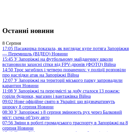
Останні новини
8 Серпня
17:05
Пасажирка показала, як виглядає купе потяга Запоріжжя
— Перемишль (ВІДЕО)
Новини
15:45
У Запоріжжі на футбольному майданчику школи
встановили захисні сітки від FPV-дронів (ФОТО)
Війна
14:50
Троє загиблих і четверо поранених: у поліції розповіли
про наслідки атак на Запоріжжі
Війна
12:07
У Запоріжжі на території міського парку запровадили
карантин
Новини
11:08
У Запоріжжі та передмісті за добу сталося 13 пожеж:
горіли будинки, магазин і вантажівка
Війна
09:02
Нове офіційне свято в Україні: що відзначатимуть
щороку 8 серпня
Новини
08:30
У Запоріжжі з 8 серпня змінюють рух через Балковий
міст: схема об’їзду
авто
07:56
Зміни в роботі громадського траспорту в Запоріжжі на 8
серпня
Новини