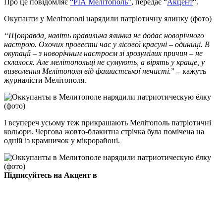
Про це повідомляє
“РІА Мелітополь”
, передає “
Акцент
“.
Окупанти у Мелітополі нарядили патріотичну ялинку (фото)
“Щоправда, навіть правильна ялинка не додає новорічного
настрою. Охочих провести час у лісової красуні – одиниці. В
окупації – з новорічним настроєм зі зрозумілих причин – не
склалося. Але мелітопольці не сумують, а вірять у краще, у
визволення Мелітополя від фашистської нечисті.
” – кажуть
журналісти Мелітополя.
І всупереч усьому теж прикрашають Мелітополь патріотичні
кольори. Чергова жовто-блакитна стрічка була помічена на
одній із крамничок у мікрорайоні.
Підписуйтесь на Акцент в