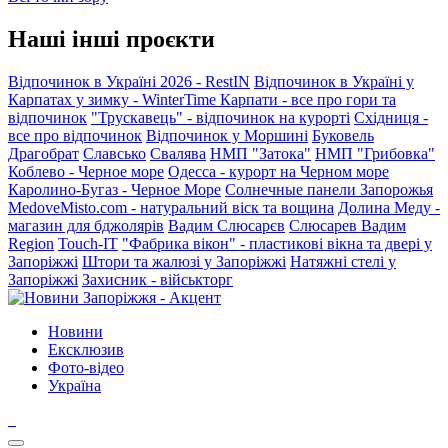
Наші інші проєкти
Відпочинок в Україні 2026 - RestIN
Відпочинок в Україні у
Карпатах у зимку - WinterTime
Карпати - все про гори та
відпочинок
"Трускавець" - відпочинок на курорті
Східниця -
все про відпочинок
Відпочинок у Моршині
Буковель
Драгобрат
Славсько
Свалява
НМП "Затока"
НМП "Грибовка"
Коблево - Черное море
Одесса - курорт на Черном море
Каролино-Бугаз - Черное Море
Солнечные панели Запорожья
MedoveMisto.com - натуральний віск та вощина
Долина Меду -
магазин для бджолярів
Вадим Слюсарєв
Слюсарев Вадим
Region
Touch-IT
"Фабрика вікон" - пластикові вікна та двері у
Запоріжжі
Штори та жалюзі у Запоріжжі
Натяжні стелі у
Запоріжжі
Захисник - військторг
Новини
Ексклюзив
Фото-відео
Україна