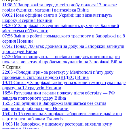
11:08
У Запоріжжі та передмісті за добу сталося 13 пожеж:
горіли будинки, магазин і вантажівка
Війна
09:02
Нове офіційне свято в Україні: що відзначатимуть
щороку 8 серпня
Новини
08:30
У Запоріжжі з 8 серпня змінюють рух через Балковий
міст: схема об’їзду
авто
07:56
Зміни в роботі громадського траспорту в Запоріжжі на 8
серпня
Новини
07:42
Понад 700 атак дронами за добу: на Запоріжжі загинули
троє людей
Війна
07:20
Мости знищують — росіяни наводять понтони: карта
показала логістичні проблеми окупантів на Запоріжжі
Війна
7 Серпня
22:05
«Голодні ігри» за розетку: у Мелітополі п’яту добу
проблеми зі світлом і водою (ВІДЕО)
Війна
19:11
Спека у Запоріжжі закінчується: коли температура впаде
одразу на 12 градусів
Новини
16:54
Рятувальники гасили пожежу після обстрілу — РФ
завдала повторного удару
Війна
15:55
Які будинки в Запоріжжі залишаться без світла
наприкінці робочого дня
Новини
15:02
Із 15 серпня на Запоріжжі заборонять ловити раків: що
варто знати рибалкам
Екологія
14:03
На Запоріжжі у відомому ресторані виявили купу