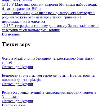
порушень
Новини
13:15
У Марганці росіяни вдарили біля місця набору води:
багато поранених
Війна
13:02
Окрім «Пакунка школяра»: у Запоріжжі багатодітні
родини можуть отримати ще 2 тисячі гривень на
першокласника
Економіка
12:15
Реєстрація на грошову допомогу у Запоріжжі: номери
телефонів та онлайн-форма
Новини
Всі новини
Точки зору
Чому в Мелітополі з бензином та електрикою буде тільки
гірше?
Олександр Чубукін
Безперевна тривога, якої тепер не чути… Нові загрози та
виклики для запоріжців
Олександр Чубукін
Регіна Харченко, зупиніть спилювання здорових тополь в
Запоріжжі
Олександр Чубукін
Всі точки зору