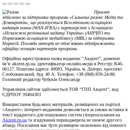
Проєкт
здійснено за підтримки програми «Сильніші разом: Медіа та
Демократія», що реалізується Всесвітньою асоціацією
видавців новин (WAN-IFRA) у партнерстві з Асоціацією
«Незалежні регіональні видавці України» (АНРВУ) та
Норвезькою асоціацією медіабізнесу (MBL) за підтримки
Норвегії. Погляди авторів не обов’язково відображають
офіційну позицію партнерів програми.
Офіційна зареєстрована назва видання: “Акцент”, доменне
ім’я: akzent.zp.ua, ідентифікатор онлайн-медіа в Реєстрі: R40-
06127. Поштова адреса: 49083, Україна, м. Дніпро, проспект
Слобожанський, буд. 40 А. Телефон: +38 (068) 859-24-88.
Головний редактор Чубукін Олександр
Управління сайтом здійснюється ТОВ “ГПП Акцент”, код
ЄДРПОУ 39404303
Використання будь-яких матеріалів, розміщених на порталі
«Акцент», інтернет-виданням дозволяється за умови вставки в
текст відкритого для пошукових систем гіперпосилання на
Akzent.zp.ua
та згадування першоджерела не нижче другого
абзацу. Посилання має бути розміщене незалежно від повного