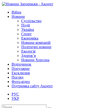
Війна
Новини
Суспільство
Події
Україна
Спорт
Економіка
Новини компаній
Політичні новини
Екологія
Здоров’я
Новини Херсона
Відпочинок
Популярне
Ексклюзив
Погляд
Фото-відео
Підтримка сайту Акцент
РУС
УКР