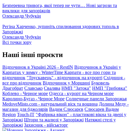
Безперевна тривога, якої тепер не чути… Нові загрози та
виклики для запоріжців
Олександр Чубукін
Регіна Харченко, зупиніть спилювання здорових тополь в
Запоріжжі
Олександр Чубукін
Всі точки зору
Наші інші проєкти
Відпочинок в Україні 2026 - RestIN
Відпочинок в Україні у
Карпатах у зимку - WinterTime
Карпати - все про гори та
відпочинок
"Трускавець" - відпочинок на курорті
Східниця -
все про відпочинок
Відпочинок у Моршині
Буковель
Драгобрат
Славсько
Свалява
НМП "Затока"
НМП "Грибовка"
Коблево - Черное море
Одесса - курорт на Черном море
Каролино-Бугаз - Черное Море
Солнечные панели Запорожья
MedoveMisto.com - натуральний віск та вощина
Долина Меду -
магазин для бджолярів
Вадим Слюсарєв
Слюсарев Вадим
Region
Touch-IT
"Фабрика вікон" - пластикові вікна та двері у
Запоріжжі
Штори та жалюзі у Запоріжжі
Натяжні стелі у
Запоріжжі
Захисник - військторг