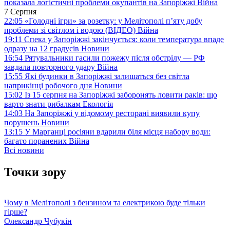
показала логістичні проблеми окупантів на Запоріжжі
Війна
7 Серпня
22:05
«Голодні ігри» за розетку: у Мелітополі п’яту добу
проблеми зі світлом і водою (ВІДЕО)
Війна
19:11
Спека у Запоріжжі закінчується: коли температура впаде
одразу на 12 градусів
Новини
16:54
Рятувальники гасили пожежу після обстрілу — РФ
завдала повторного удару
Війна
15:55
Які будинки в Запоріжжі залишаться без світла
наприкінці робочого дня
Новини
15:02
Із 15 серпня на Запоріжжі заборонять ловити раків: що
варто знати рибалкам
Екологія
14:03
На Запоріжжі у відомому ресторані виявили купу
порушень
Новини
13:15
У Марганці росіяни вдарили біля місця набору води:
багато поранених
Війна
Всі новини
Точки зору
Чому в Мелітополі з бензином та електрикою буде тільки
гірше?
Олександр Чубукін