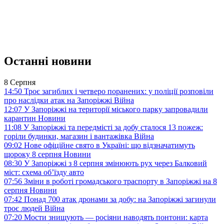
Останні новини
8 Серпня
14:50
Троє загиблих і четверо поранених: у поліції розповіли
про наслідки атак на Запоріжжі
Війна
12:07
У Запоріжжі на території міського парку запровадили
карантин
Новини
11:08
У Запоріжжі та передмісті за добу сталося 13 пожеж:
горіли будинки, магазин і вантажівка
Війна
09:02
Нове офіційне свято в Україні: що відзначатимуть
щороку 8 серпня
Новини
08:30
У Запоріжжі з 8 серпня змінюють рух через Балковий
міст: схема об’їзду
авто
07:56
Зміни в роботі громадського траспорту в Запоріжжі на 8
серпня
Новини
07:42
Понад 700 атак дронами за добу: на Запоріжжі загинули
троє людей
Війна
07:20
Мости знищують — росіяни наводять понтони: карта