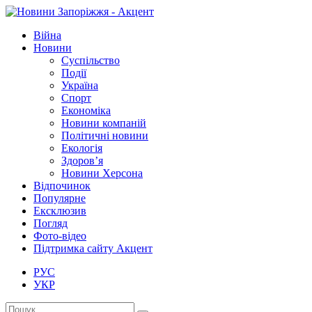
Війна
Новини
Суспільство
Події
Україна
Спорт
Економіка
Новини компаній
Політичні новини
Екологія
Здоров’я
Новини Херсона
Відпочинок
Популярне
Ексклюзив
Погляд
Фото-відео
Підтримка сайту Акцент
РУС
УКР