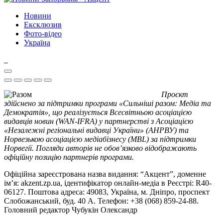
Новини
Ексклюзив
Фото-відео
Україна
Проєкт
здійснено за підтримки програми «Сильніші разом: Медіа та
Демократія», що реалізується Всесвітньою асоціацією
видавців новин (WAN-IFRA) у партнерстві з Асоціацією
«Незалежні регіональні видавці України» (АНРВУ) та
Норвезькою асоціацією медіабізнесу (MBL) за підтримки
Норвегії. Погляди авторів не обов’язково відображають
офіційну позицію партнерів програми.
Офіційна зареєстрована назва видання: “Акцент”, доменне
ім’я: akzent.zp.ua, ідентифікатор онлайн-медіа в Реєстрі: R40-
06127. Поштова адреса: 49083, Україна, м. Дніпро, проспект
Слобожанський, буд. 40 А. Телефон: +38 (068) 859-24-88.
Головний редактор Чубукін Олександр