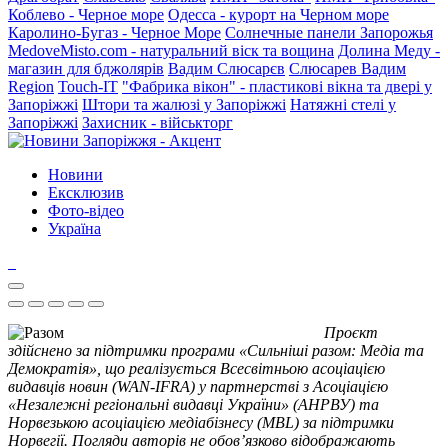
Коблево - Черное море
Одесса - курорт на Черном море
Каролино-Бугаз - Черное Море
Солнечные панели Запорожья
MedoveMisto.com - натуральний віск та вощина
Долина Меду -
магазин для бджолярів
Вадим Слюсарєв
Слюсарев Вадим
Region
Touch-IT
"Фабрика вікон" - пластикові вікна та двері у
Запоріжжі
Штори та жалюзі у Запоріжжі
Натяжні стелі у
Запоріжжі
Захисник - військторг
Новини
Ексклюзив
Фото-відео
Україна
Проєкт
здійснено за підтримки програми «Сильніші разом: Медіа та
Демократія», що реалізується Всесвітньою асоціацією
видавців новин (WAN-IFRA) у партнерстві з Асоціацією
«Незалежні регіональні видавці України» (АНРВУ) та
Норвезькою асоціацією медіабізнесу (MBL) за підтримки
Норвегії. Погляди авторів не обов’язково відображають