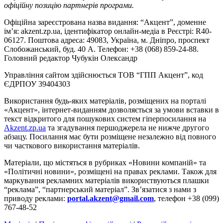
офіційну позицію партнерів програми.
Офіційна зареєстрована назва видання: “Акцент”, доменне
ім’я: akzent.zp.ua, ідентифікатор онлайн-медіа в Реєстрі: R40-
06127. Поштова адреса: 49083, Україна, м. Дніпро, проспект
Слобожанський, буд. 40 А. Телефон: +38 (068) 859-24-88.
Головний редактор Чубукін Олександр
Управління сайтом здійснюється ТОВ “ГПП Акцент”, код
ЄДРПОУ 39404303
Використання будь-яких матеріалів, розміщених на порталі
«Акцент», інтернет-виданням дозволяється за умови вставки в
текст відкритого для пошукових систем гіперпосилання на
Akzent.zp.ua
та згадування першоджерела не нижче другого
абзацу. Посилання має бути розміщене незалежно від повного
чи часткового використання матеріалів.
Матеріали, що містяться в рубриках «Новини компаній» та
«Політичні новини», розміщені на правах реклами. Також для
маркування рекламних матеріалів використвуються плашки
“реклама”, “партнерський матеріал”. Зв’язатися з нами з
приводу реклами:
portal.akzent@gmail.com
, телефон +38 (099)
767-48-52