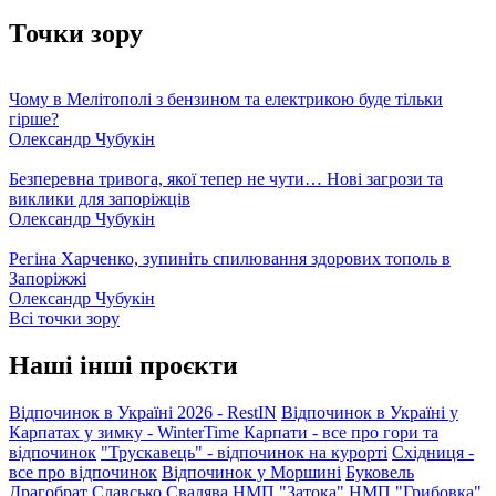
Точки зору
Чому в Мелітополі з бензином та електрикою буде тільки
гірше?
Олександр Чубукін
Безперевна тривога, якої тепер не чути… Нові загрози та
виклики для запоріжців
Олександр Чубукін
Регіна Харченко, зупиніть спилювання здорових тополь в
Запоріжжі
Олександр Чубукін
Всі точки зору
Наші інші проєкти
Відпочинок в Україні 2026 - RestIN
Відпочинок в Україні у
Карпатах у зимку - WinterTime
Карпати - все про гори та
відпочинок
"Трускавець" - відпочинок на курорті
Східниця -
все про відпочинок
Відпочинок у Моршині
Буковель
Драгобрат
Славсько
Свалява
НМП "Затока"
НМП "Грибовка"