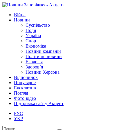
Війна
Новини
Суспільство
Події
Україна
Спорт
Економіка
Новини компаній
Політичні новини
Екологія
Здоров’я
Новини Херсона
Відпочинок
Популярне
Ексклюзив
Погляд
Фото-відео
Підтримка сайту Акцент
РУС
УКР