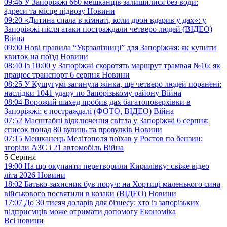
09:46
У Запоріжжі 660 мешканців залишилися без води:
адреси та місце підвозу
Новини
09:20
«Дитина спала в кімнаті, коли дрон вдарив у дах»: у
Запоріжжі після атаки постраждали четверо людей (ВІДЕО)
Війна
09:00
Нові правила “Укрзалізниці” для Запоріжжя: як купити
квиток на поїзд
Новини
08:40
Із 10:00 у Запоріжжі скоротять маршрут трамвая №16: як
працює транспорт 6 серпня
Новини
08:25
У Кушугумі загинула жінка, ще четверо людей поранені:
наслідки 1041 удару по Запорізькому району
Війна
08:04
Ворожий шахед пробив дах багатоповерхівки в
Запоріжжі: є постраждалі (ФОТО, ВІДЕО)
Війна
07:52
Масштабні відключення світла у Запоріжжі 6 серпня:
список понад 80 вулиць та провулків
Новини
07:15
Мешканець Мелітополя поїхав у Ростов по бензин:
згоріли АЗС і 21 автомобіль
Війна
5 Серпня
19:00
На що окупанти перетворили Кирилівку: свіже відео
літа 2026
Новини
18:02
Батько-захисник був поруч: на Хортиці маленького сина
військового посвятили в козаки (ВІДЕО)
Новини
17:07
До 30 тисяч доларів для бізнесу: хто із запорізьких
підприємців може отримати допомогу
Економіка
Всі новини