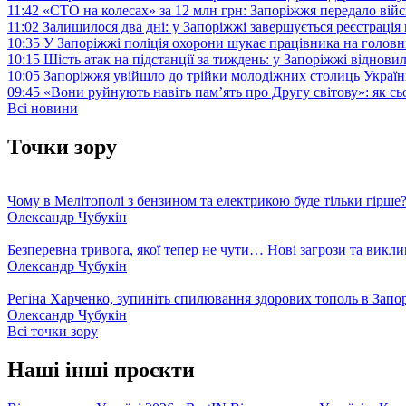
11:42
«СТО на колесах» за 12 млн грн: Запоріжжя передало ві
11:02
Залишилося два дні: у Запоріжжі завершується реєстрація
10:35
У Запоріжжі поліція охорони шукає працівника на голов
10:15
Шість атак на підстанції за тиждень: у Запоріжжі віднови
10:05
Запоріжжя увійшло до трійки молодіжних столиць Україн
09:45
«Вони руйнують навіть пам’ять про Другу світову»: як с
Всі новини
Точки зору
Чому в Мелітополі з бензином та електрикою буде тільки гірше
Олександр Чубукін
Безперевна тривога, якої тепер не чути… Нові загрози та викли
Олександр Чубукін
Регіна Харченко, зупиніть спилювання здорових тополь в Запо
Олександр Чубукін
Всі точки зору
Наші інші проєкти