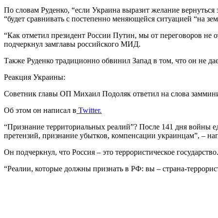
По словам Руденко, “если Украина выразит желание вернуться з
“будет сравнивать с постепенно меняющейся ситуацией “на зем
“Как отметил президент России Путин, мы от переговоров не отк
подчеркнул замглавы российского МИД.
Также Руденко традиционно обвинил Запад в том, что он не да
Реакция Украины:
Советник главы ОП Михаил Подоляк ответил на слова заммини
Об этом он написал в
Twitter.
“Признание территориальных реалий”? После 141 дня войны ед
претензий, признание убытков, компенсации украинцам”, – на
Он подчеркнул, что Россия – это террористическое государство
“Реалии, которые должны признать в РФ: вы – страна-террори