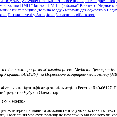
патах у зимку - WinterTime
Карпати - все про гори та відпочинок
ко
Свалява
НМП "Затока"
НМП "Грибовка"
Коблево - Черное мо
ьний віск та вощина
Долина Меду - магазин для бджолярів
Вади
іжжі
Натяжні стелі у Запоріжжі
Захисник - військторг
 за підтримки програми «Сильніші разом: Медіа та Демократія»,
ці України» (АНРВУ) та Норвезькою асоціацією медіабізнесу (MBL
akzent.zp.ua, ідентифікатор онлайн-медіа в Реєстрі: R40-06127. П
вний редактор Чубукін Олександр
РПОУ 39404303
цент», інтернет-виданням дозволяється за умови вставки в текс
цу. Посилання має бути розміщене незалежно від повного чи час