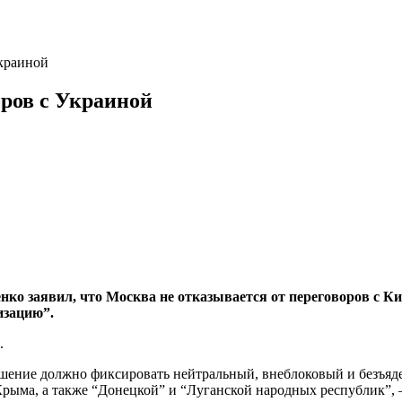
Украиной
оров с Украиной
ко заявил, что Москва не отказывается от переговоров с Кие
изацию”.
.
ашение должно фиксировать нейтральный, внеблоковый и безъя
рыма, а также “Донецкой” и “Луганской народных республик”, –