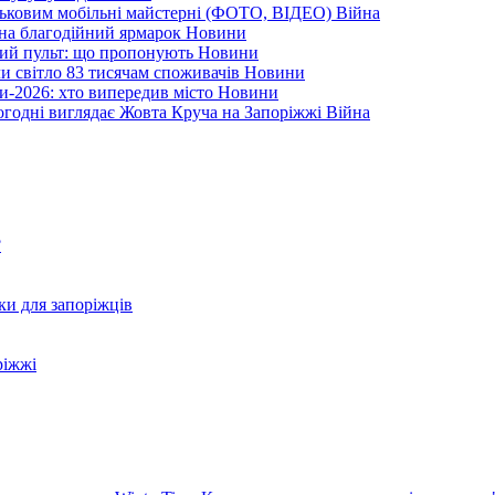
йськовим мобільні майстерні (ФОТО, ВІДЕО)
Війна
 на благодійний ярмарок
Новини
ний пульт: що пропонують
Новини
ли світло 83 тисячам споживачів
Новини
и-2026: хто випередив місто
Новини
ьогодні виглядає Жовта Круча на Запоріжжі
Війна
?
ки для запоріжців
ріжжі