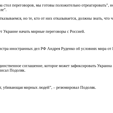
а стол переговоров, мы готовы положительно отреагировать”, но
ле”.
азываемся, но те, кто от них отказывается, должны знать, что ч
ет Украине начать мирные переговоры с Россией.
стра иностранных дел РФ Андрея Руденко об условиях мира от 
инственное соглашение, которое может зафиксировать Украина 
писал Подоляк.
.
ст, убивающая мирных людей”, – резюмировал Подоляк.