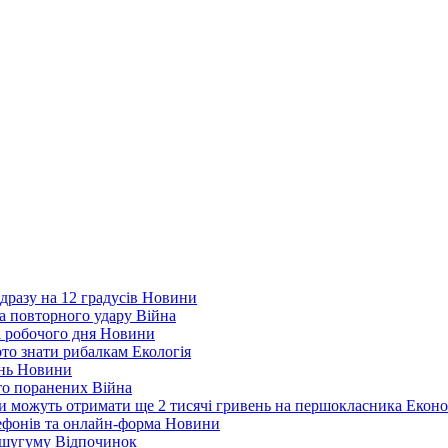
дразу на 12 градусів
Новини
а повторного удару
Війна
і робочого дня
Новини
арто знати рибалкам
Екологія
ень
Новини
ато поранених
Війна
ни можуть отримати ще 2 тисячі гривень на першокласника
Еконо
лефонів та онлайн-форма
Новини
Кушугуму
Відпочинок