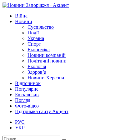
Війна
Новини
Суспільство
Події
Україна
Спорт
Економіка
Новини компаній
Політичні новини
Екологія
Здоров’я
Новини Херсона
Відпочинок
Популярне
Ексклюзив
Погляд
Фото-відео
Підтримка сайту Акцент
РУС
УКР