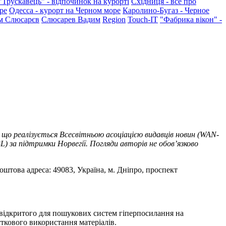
"Трускавець" - відпочинок на курорті
Східниця - все про
ре
Одесса - курорт на Черном море
Каролино-Бугаз - Черное
м Слюсарєв
Слюсарев Вадим
Region
Touch-IT
"Фабрика вікон" -
 що реалізується Всесвітньою асоціацією видавців новин (WAN-
) за підтримки Норвегії. Погляди авторів не обов’язково
оштова адреса: 49083, Україна, м. Дніпро, проспект
т відкритого для пошукових систем гіперпосилання на
ткового використання матеріалів.