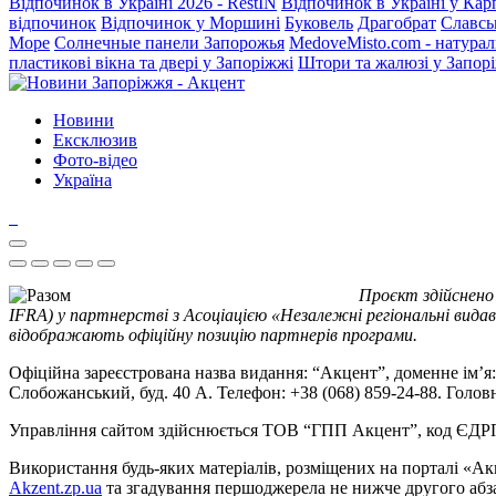
Відпочинок в Україні 2026 - RestIN
Відпочинок в Україні у Кар
відпочинок
Відпочинок у Моршині
Буковель
Драгобрат
Славсь
Море
Солнечные панели Запорожья
MedoveMisto.com - натурал
пластикові вікна та двері у Запоріжжі
Штори та жалюзі у Запор
Новини
Ексклюзив
Фото-відео
Україна
Проєкт здійснено
IFRA) у партнерстві з Асоціацією «Незалежні регіональні видав
відображають офіційну позицію партнерів програми.
Офіційна зареєстрована назва видання: “Акцент”, доменне ім’я: 
Слобожанський, буд. 40 А. Телефон: +38 (068) 859-24-88. Голо
Управління сайтом здійснюється ТОВ “ГПП Акцент”, код ЄД
Використання будь-яких матеріалів, розміщених на порталі «Ак
Akzent.zp.ua
та згадування першоджерела не нижче другого абза