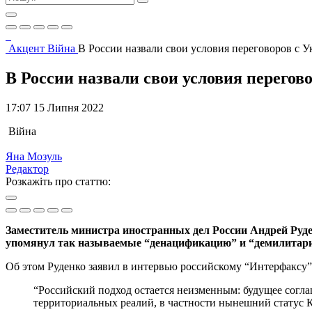
Акцент
Війна
В России назвали свои условия переговоров с 
В России назвали свои условия перегов
17:07 15 Липня 2022
Війна
Яна Мозуль
Редактор
Розкажіть про статтю:
Заместитель министра иностранных дел России Андрей Руден
упомянул так называемые “денацификацию” и “демилитар
Об этом Руденко заявил в интервью российскому “Интерфаксу”
“Российский подход остается неизменным: будущее согл
территориальных реалий, в частности нынешний статус К