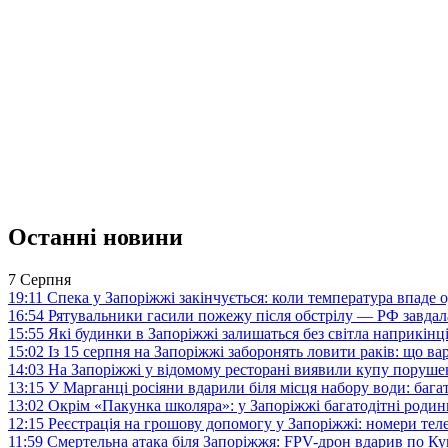
Останні новини
7 Серпня
19:11
Спека у Запоріжжі закінчується: коли температура впаде о
16:54
Рятувальники гасили пожежу після обстрілу — РФ завдал
15:55
Які будинки в Запоріжжі залишаться без світла наприкінц
15:02
Із 15 серпня на Запоріжжі заборонять ловити раків: що в
14:03
На Запоріжжі у відомому ресторані виявили купу поруш
13:15
У Марганці росіяни вдарили біля місця набору води: баг
13:02
Окрім «Пакунка школяра»: у Запоріжжі багатодітні роди
12:15
Реєстрація на грошову допомогу у Запоріжжі: номери те
11:59
Смертельна атака біля Запоріжжя: FPV-дрон вдарив по 