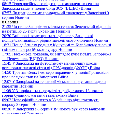
08:15
Героя російського відео про «захоплення» села на
Запоріжжі взяли в полон бійці ЗСУ (ВІДЕО)
Війна
07:57
Як працюватиме громадський транспорт у Запоріжжі 9
серпня
Новини
8 Серпня
21:35
Чи стане Запоріжжя містом-героєм: Зеленський відповів
на петицію 25 тисяч українців
Новини
20:30
Вийшов із квартири та загубився: у Запоріжжі
поліцейські знайшли рідних малолітнього хлопчика
Новини
18:31
Понад 5 тисяч родин у Кушугумі та Балабиному знову зі
світлом після російського удару
Новини
17:05
Пасажирка показала, як виглядає купе потяга Запоріжжя
— Перемишль (ВІДЕО)
Новини
15:45
У Запоріжжі на футбольному майданчику школи
встановили захисні сітки від FPV-дронів (ФОТО)
Війна
14:50
Троє загиблих і четверо поранених: у поліції розповіли
про наслідки атак на Запоріжжі
Війна
12:07
У Запоріжжі на території міського парку запровадили
карантин
Новини
11:08
У Запоріжжі та передмісті за добу сталося 13 пожеж:
горіли будинки, магазин і вантажівка
Війна
09:02
Нове офіційне свято в Україні: що відзначатимуть
щороку 8 серпня
Новини
08:30
У Запоріжжі з 8 серпня змінюють рух через Балковий
міст: схема об’їзду
авто