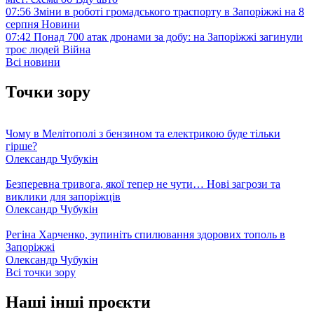
07:56
Зміни в роботі громадського траспорту в Запоріжжі на 8
серпня
Новини
07:42
Понад 700 атак дронами за добу: на Запоріжжі загинули
троє людей
Війна
Всі новини
Точки зору
Чому в Мелітополі з бензином та електрикою буде тільки
гірше?
Олександр Чубукін
Безперевна тривога, якої тепер не чути… Нові загрози та
виклики для запоріжців
Олександр Чубукін
Регіна Харченко, зупиніть спилювання здорових тополь в
Запоріжжі
Олександр Чубукін
Всі точки зору
Наші інші проєкти