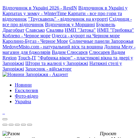
Відпочинок в Україні 2026 - RestIN
Відпочинок в Україні у
Карпатах у зимку - WinterTime
Карпати - все про гори та
відпочинок
"Трускавець" - відпочинок на курорті
Східниця -
все про відпочинок
Відпочинок у Моршині
Буковель
Драгобрат
Славсько
Свалява
НМП "Затока"
НМП "Грибовка"
Коблево - Черное море
Одесса - курорт на Черном море
Каролино-Бугаз - Черное Море
Солнечные панели Запорожья
MedoveMisto.com - натуральний віск та вощина
Долина Меду -
магазин для бджолярів
Вадим Слюсарєв
Слюсарев Вадим
Region
Touch-IT
"Фабрика вікон" - пластикові вікна та двері у
Запоріжжі
Штори та жалюзі у Запоріжжі
Натяжні стелі у
Запоріжжі
Захисник - військторг
Новини
Ексклюзив
Фото-відео
Україна
Проєкт