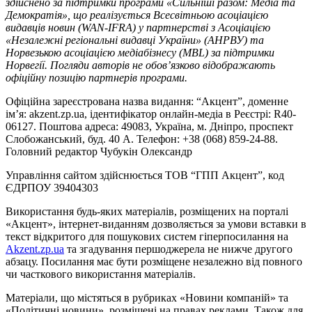
здійснено за підтримки програми «Сильніші разом: Медіа та
Демократія», що реалізується Всесвітньою асоціацією
видавців новин (WAN-IFRA) у партнерстві з Асоціацією
«Незалежні регіональні видавці України» (АНРВУ) та
Норвезькою асоціацією медіабізнесу (MBL) за підтримки
Норвегії. Погляди авторів не обов’язково відображають
офіційну позицію партнерів програми.
Офіційна зареєстрована назва видання: “Акцент”, доменне
ім’я: akzent.zp.ua, ідентифікатор онлайн-медіа в Реєстрі: R40-
06127. Поштова адреса: 49083, Україна, м. Дніпро, проспект
Слобожанський, буд. 40 А. Телефон: +38 (068) 859-24-88.
Головний редактор Чубукін Олександр
Управління сайтом здійснюється ТОВ “ГПП Акцент”, код
ЄДРПОУ 39404303
Використання будь-яких матеріалів, розміщених на порталі
«Акцент», інтернет-виданням дозволяється за умови вставки в
текст відкритого для пошукових систем гіперпосилання на
Akzent.zp.ua
та згадування першоджерела не нижче другого
абзацу. Посилання має бути розміщене незалежно від повного
чи часткового використання матеріалів.
Матеріали, що містяться в рубриках «Новини компаній» та
«Політичні новини», розміщені на правах реклами. Також для