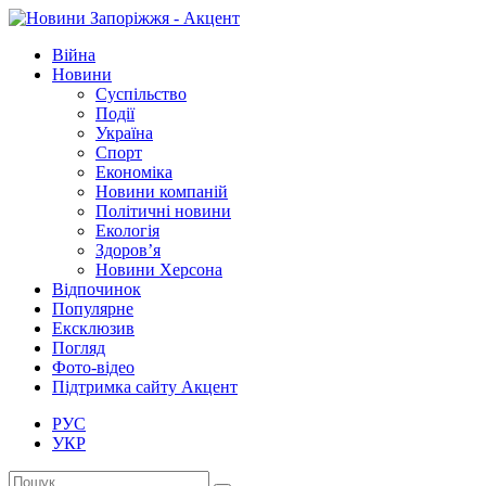
Війна
Новини
Суспільство
Події
Україна
Спорт
Економіка
Новини компаній
Політичні новини
Екологія
Здоров’я
Новини Херсона
Відпочинок
Популярне
Ексклюзив
Погляд
Фото-відео
Підтримка сайту Акцент
РУС
УКР