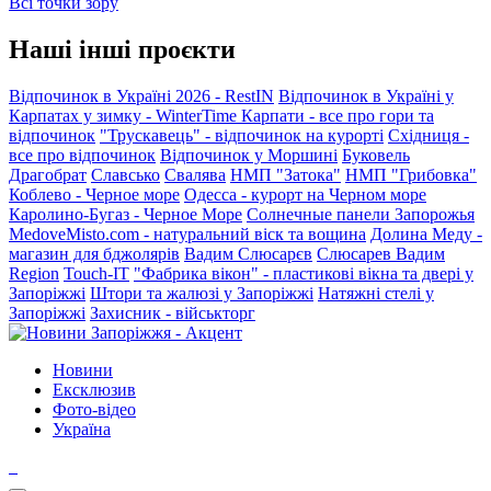
Всі точки зору
Наші інші проєкти
Відпочинок в Україні 2026 - RestIN
Відпочинок в Україні у
Карпатах у зимку - WinterTime
Карпати - все про гори та
відпочинок
"Трускавець" - відпочинок на курорті
Східниця -
все про відпочинок
Відпочинок у Моршині
Буковель
Драгобрат
Славсько
Свалява
НМП "Затока"
НМП "Грибовка"
Коблево - Черное море
Одесса - курорт на Черном море
Каролино-Бугаз - Черное Море
Солнечные панели Запорожья
MedoveMisto.com - натуральний віск та вощина
Долина Меду -
магазин для бджолярів
Вадим Слюсарєв
Слюсарев Вадим
Region
Touch-IT
"Фабрика вікон" - пластикові вікна та двері у
Запоріжжі
Штори та жалюзі у Запоріжжі
Натяжні стелі у
Запоріжжі
Захисник - військторг
Новини
Ексклюзив
Фото-відео
Україна