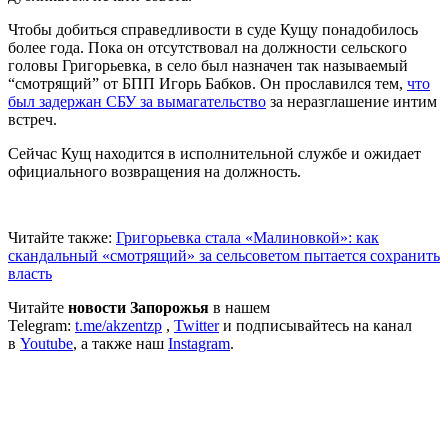
Чтобы добиться справедливости в суде Кущу понадобилось
более года. Пока он отсутствовал на должности сельского
головы Григорьевка, в село был назначен так называемый
“смотрящий” от БПП Игорь Бабков. Он прославился тем,
что
был задержан СБУ за вымагательство
за неразглашение интим
встреч.
Сейчас Кущ находится в исполнительной службе и ожидает
официального возвращения на должность.
Читайте также:
Григорьевка стала «Малиновкой»: как
скандальный «смотрящий» за сельсоветом пытается сохранить
власть
Читайте
новости Запорожья
в нашем
Telegram:
t.me/akzentzp
,
Twitter
и подписывайтесь на канал
в
Youtube
, а также наш
Instagram
.