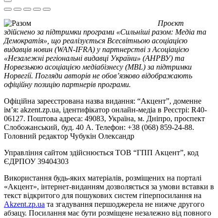
Проєкт
здійснено за підтримки програми «Сильніші разом: Медіа та
Демократія», що реалізується Всесвітньою асоціацією
видавців новин (WAN-IFRA) у партнерстві з Асоціацією
«Незалежні регіональні видавці України» (АНРВУ) та
Норвезькою асоціацією медіабізнесу (MBL) за підтримки
Норвегії. Погляди авторів не обов’язково відображають
офіційну позицію партнерів програми.
Офіційна зареєстрована назва видання: “Акцент”, доменне
ім’я: akzent.zp.ua, ідентифікатор онлайн-медіа в Реєстрі: R40-
06127. Поштова адреса: 49083, Україна, м. Дніпро, проспект
Слобожанський, буд. 40 А. Телефон: +38 (068) 859-24-88.
Головний редактор Чубукін Олександр
Управління сайтом здійснюється ТОВ “ГПП Акцент”, код
ЄДРПОУ 39404303
Використання будь-яких матеріалів, розміщених на порталі
«Акцент», інтернет-виданням дозволяється за умови вставки в
текст відкритого для пошукових систем гіперпосилання на
Akzent.zp.ua
та згадування першоджерела не нижче другого
абзацу. Посилання має бути розміщене незалежно від повного