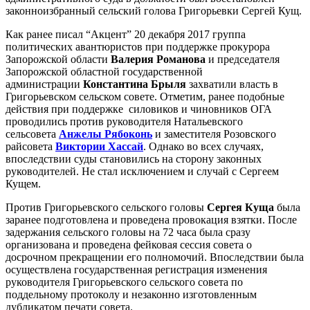
законноизбранный сельский голова Григорьевки Сергей Кущ.
Как ранее писал “Акцент” 20 декабря 2017 группа
политических авантюристов при поддержке прокурора
Запорожской области
Валерия Романова
и председателя
Запорожской областной государственной
администрации
Константина Брыля
захватили власть в
Григорьевском сельском совете. Отметим, ранее подобные
действия при поддержке силовиков и чиновников ОГА
проводились против руководителя Натальевского
сельсовета
Анжелы Рябоконь
и заместителя Розовского
райсовета
Виктории Хассай
. Однако во всех случаях,
впоследствии суды становились на сторону законных
руководителей. Не стал исключением и случай с Сергеем
Кущем.
Против Григорьевского сельского головы
Сергея Куща
была
заранее подготовлена ​​и проведена провокация взятки. После
задержания сельского головы на 72 часа была сразу
организована и проведена фейковая сессия совета о
досрочном прекращении его полномочий. Впоследствии была
осуществлена ​​государственная регистрация изменения
руководителя Григорьевского сельского совета по
поддельному протоколу и незаконно изготовленным
дубликатом печати совета.