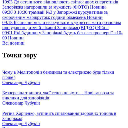
10:03
До останнього відновлюють світло: двох енергетиків
Запоріжжя нагородили за мужність (ФОТО)
Новини
09:30
З 10:30 трамвай №3 у Запоріжжі курсуватиме за
скороченим маршрутом: години обмежень
Новини
09:18
Її сина не могли евакуювати в укриття: мати розповіла
про удар по дитячій лікарні Запоріжжя (ВІДЕО)
Війна
09:01
Які будинки у Запоріжжі будуть без електроенергії з 10-
00
Новини
Всі новини
Точки зору
Чому в Мелітополі з бензином та електрикою буде тільки
гірше?
Олександр Чубукін
Безперевна тривога, якої тепер не чути… Нові загрози та
виклики для запоріжців
Олександр Чубукін
Регіна Харченко, зупиніть спилювання здорових тополь в
Запоріжжі
Олександр Чубукін