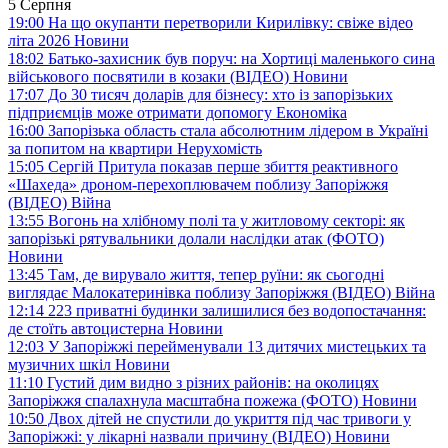
5 Серпня
19:00
На що окупанти перетворили Кирилівку: свіже відео
літа 2026
Новини
18:02
Батько-захисник був поруч: на Хортиці маленького сина
військового посвятили в козаки (ВІДЕО)
Новини
17:07
До 30 тисяч доларів для бізнесу: хто із запорізьких
підприємців може отримати допомогу
Економіка
16:00
Запорізька область стала абсолютним лідером в Україні
за попитом на квартири
Нерухомість
15:05
Сергій Притула показав перше збиття реактивного
«Шахеда» дроном-перехоплювачем поблизу Запоріжжя
(ВІДЕО)
Війна
13:55
Вогонь на хлібному полі та у житловому секторі: як
запорізькі рятувальники долали наслідки атак (ФОТО)
Новини
13:45
Там, де вирувало життя, тепер руїни: як сьогодні
виглядає Малокатеринівка поблизу Запоріжжя (ВІДЕО)
Війна
12:14
223 приватні будинки залишилися без водопостачання:
де стоїть автоцистерна
Новини
12:03
У Запоріжжі перейменували 13 дитячих мистецьких та
музичних шкіл
Новини
11:10
Густий дим видно з різних районів: на околицях
Запоріжжя спалахнула масштабна пожежа (ФОТО)
Новини
10:50
Двох дітей не спустили до укриття під час тривоги у
Запоріжжі: у лікарні назвали причину (ВІДЕО)
Новини