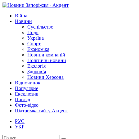
Війна
Новини
Суспільство
Події
Україна
Спорт
Економіка
Новини компаній
Політичні новини
Екологія
Здоров’я
Новини Херсона
Відпочинок
Популярне
Ексклюзив
Погляд
Фото-відео
Підтримка сайту Акцент
РУС
УКР