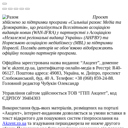
Проєкт
здійснено за підтримки програми «Сильніші разом: Медіа та
Демократія», що реалізується Всесвітньою асоціацією
видавців новин (WAN-IFRA) у партнерстві з Асоціацією
«Незалежні регіональні видавці України» (АНРВУ) та
Норвезькою асоціацією медіабізнесу (MBL) за підтримки
Норвегії. Погляди авторів не обов’язково відображають
офіційну позицію партнерів програми.
Офіційна зареєстрована назва видання: “Акцент”, доменне
ім’я: akzent.zp.ua, ідентифікатор онлайн-медіа в Реєстрі: R40-
06127. Поштова адреса: 49083, Україна, м. Дніпро, проспект
Слобожанський, буд. 40 А. Телефон: +38 (068) 859-24-88.
Головний редактор Чубукін Олександр
Управління сайтом здійснюється ТОВ “ГПП Акцент”, код
ЄДРПОУ 39404303
Використання будь-яких матеріалів, розміщених на порталі
«Акцент», інтернет-виданням дозволяється за умови вставки в
текст відкритого для пошукових систем гіперпосилання на
Akzent.zp.ua
та згадування першоджерела не нижче другого