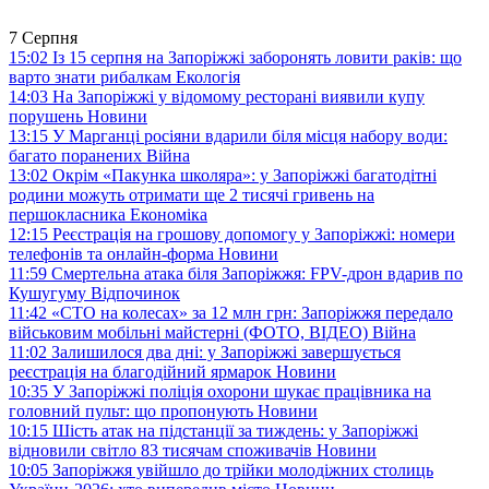
7 Серпня
15:02
Із 15 серпня на Запоріжжі заборонять ловити раків: що
варто знати рибалкам
Екологія
14:03
На Запоріжжі у відомому ресторані виявили купу
порушень
Новини
13:15
У Марганці росіяни вдарили біля місця набору води:
багато поранених
Війна
13:02
Окрім «Пакунка школяра»: у Запоріжжі багатодітні
родини можуть отримати ще 2 тисячі гривень на
першокласника
Економіка
12:15
Реєстрація на грошову допомогу у Запоріжжі: номери
телефонів та онлайн-форма
Новини
11:59
Смертельна атака біля Запоріжжя: FPV-дрон вдарив по
Кушугуму
Відпочинок
11:42
«СТО на колесах» за 12 млн грн: Запоріжжя передало
військовим мобільні майстерні (ФОТО, ВІДЕО)
Війна
11:02
Залишилося два дні: у Запоріжжі завершується
реєстрація на благодійний ярмарок
Новини
10:35
У Запоріжжі поліція охорони шукає працівника на
головний пульт: що пропонують
Новини
10:15
Шість атак на підстанції за тиждень: у Запоріжжі
відновили світло 83 тисячам споживачів
Новини
10:05
Запоріжжя увійшло до трійки молодіжних столиць