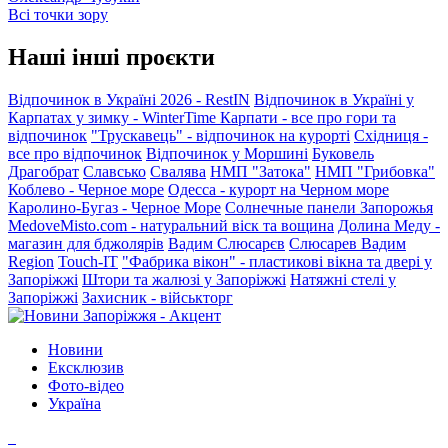
Всі точки зору
Наші інші проєкти
Відпочинок в Україні 2026 - RestIN
Відпочинок в Україні у
Карпатах у зимку - WinterTime
Карпати - все про гори та
відпочинок
"Трускавець" - відпочинок на курорті
Східниця -
все про відпочинок
Відпочинок у Моршині
Буковель
Драгобрат
Славсько
Свалява
НМП "Затока"
НМП "Грибовка"
Коблево - Черное море
Одесса - курорт на Черном море
Каролино-Бугаз - Черное Море
Солнечные панели Запорожья
MedoveMisto.com - натуральний віск та вощина
Долина Меду -
магазин для бджолярів
Вадим Слюсарєв
Слюсарев Вадим
Region
Touch-IT
"Фабрика вікон" - пластикові вікна та двері у
Запоріжжі
Штори та жалюзі у Запоріжжі
Натяжні стелі у
Запоріжжі
Захисник - військторг
Новини
Ексклюзив
Фото-відео
Україна