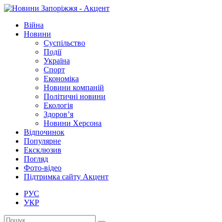
Війна
Новини
Суспільство
Події
Україна
Спорт
Економіка
Новини компаній
Політичні новини
Екологія
Здоров’я
Новини Херсона
Відпочинок
Популярне
Ексклюзив
Погляд
Фото-відео
Підтримка сайту Акцент
РУС
УКР