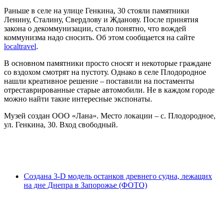
Раньше в селе на улице Генкина, 30 стояли памятники
Ленину, Сталину, Свердлову и Жданову. После принятия
закона о декоммунизации, стало понятно, что вождей
коммунизма надо сносить. Об этом сообщается на сайте
localtravel
.
В основном памятники просто сносят и некоторые граждане
со вздохом смотрят на пустоту. Однако в селе Плодородное
нашли креативное решение – поставили на постаменты
отреставрированные старые автомобили. Не в каждом городе
можно найти такие интересные экспонаты.
Музей создан ООО «Лана». Место локации – с. Плодородное,
ул. Генкина, 30. Вход свободный.
Создана 3-D модель останков древнего судна, лежащих
на дне Днепра в Запорожье (ФОТО)