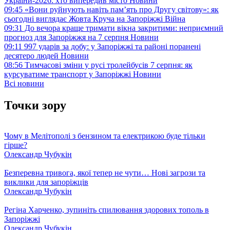
України-2026: хто випередив місто
Новини
09:45
«Вони руйнують навіть пам’ять про Другу світову»: як
сьогодні виглядає Жовта Круча на Запоріжжі
Війна
09:31
До вечора краще тримати вікна закритими: неприємний
прогноз для Запоріжжя на 7 серпня
Новини
09:11
997 ударів за добу: у Запоріжжі та районі поранені
десятеро людей
Новини
08:56
Тимчасові зміни у русі тролейбусів 7 серпня: як
курсуватиме транспорт у Запоріжжі
Новини
Всі новини
Точки зору
Чому в Мелітополі з бензином та електрикою буде тільки
гірше?
Олександр Чубукін
Безперевна тривога, якої тепер не чути… Нові загрози та
виклики для запоріжців
Олександр Чубукін
Регіна Харченко, зупиніть спилювання здорових тополь в
Запоріжжі
Олександр Чубукін