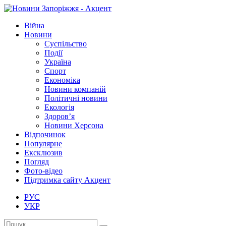
Війна
Новини
Суспільство
Події
Україна
Спорт
Економіка
Новини компаній
Політичні новини
Екологія
Здоров’я
Новини Херсона
Відпочинок
Популярне
Ексклюзив
Погляд
Фото-відео
Підтримка сайту Акцент
РУС
УКР