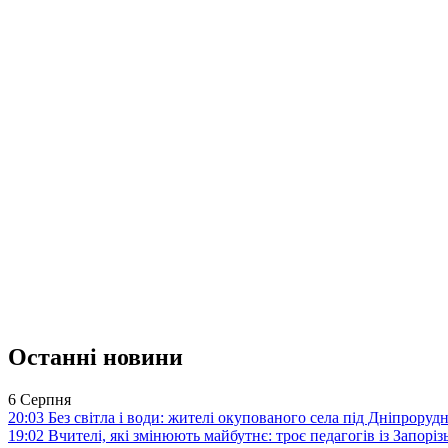
Останні новини
6 Серпня
20:03
Без світла і води: жителі окупованого села під Дніпрору
19:02
Вчителі, які змінюють майбутнє: троє педагогів із Запор