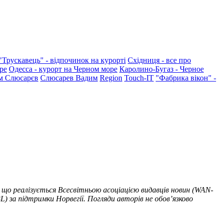
"Трускавець" - відпочинок на курорті
Східниця - все про
ре
Одесса - курорт на Черном море
Каролино-Бугаз - Черное
м Слюсарєв
Слюсарев Вадим
Region
Touch-IT
"Фабрика вікон" -
 що реалізується Всесвітньою асоціацією видавців новин (WAN-
) за підтримки Норвегії. Погляди авторів не обов’язково