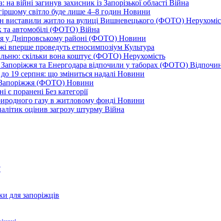
 на війні загинув захисник із Запорізької області
Війна
йгіршому світло буде лише 4–8 годин
Новини
ціон виставили житло на вулиці Вишневецького (ФОТО)
Нерухоміс
к та автомобілі (ФОТО)
Війна
ся у Дніпровському районі (ФОТО)
Новини
іжжі вперше проведуть етносимпозіум
Культура
альню: скільки вона коштує (ФОТО)
Нерухомість
 із Запоріжжя та Енергодара відпочили у таборах (ФОТО)
Відпочи
до 19 серпня: що зміниться надалі
Новини
я Запоріжжя (ФОТО)
Новини
ні є поранені
Без категорії
природного газу в житловому фонді
Новини
налітик оцінив загрозу штурму
Війна
?
ки для запоріжців