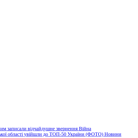
дним записали відчайдушне звернення
Війна
ізької області увійшли до ТОП-50 України (ФОТО)
Новини