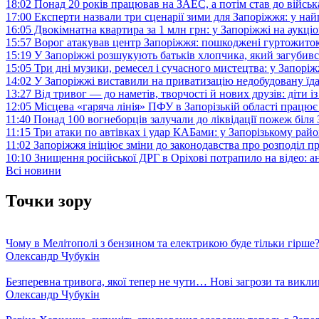
18:02
Понад 20 років працював на ЗАЕС, а потім став до війська:
17:00
Експерти назвали три сценарії зими для Запоріжжя: у на
16:05
Двокімнатна квартира за 1 млн грн: у Запоріжжі на аук
15:57
Ворог атакував центр Запоріжжя: пошкоджені гуртожито
15:19
У Запоріжжі розшукують батьків хлопчика, який загубив
15:05
Три дні музики, ремесел і сучасного мистецтва: у Запор
14:02
У Запоріжжі виставили на приватизацію недобудовану їд
13:27
Від тривог — до наметів, творчості й нових друзів: діти
12:05
Місцева «гаряча лінія» ПФУ в Запорізькій області працює 
11:40
Понад 100 вогнеборців залучали до ліквідації пожеж біл
11:15
Три атаки по автівках і удар КАБами: у Запорізькому райо
11:02
Запоріжжя ініціює зміни до законодавства про розподіл 
10:10
Знищення російської ДРГ в Оріхові потрапило на відео: а
Всі новини
Точки зору
Чому в Мелітополі з бензином та електрикою буде тільки гірше
Олександр Чубукін
Безперевна тривога, якої тепер не чути… Нові загрози та викли
Олександр Чубукін