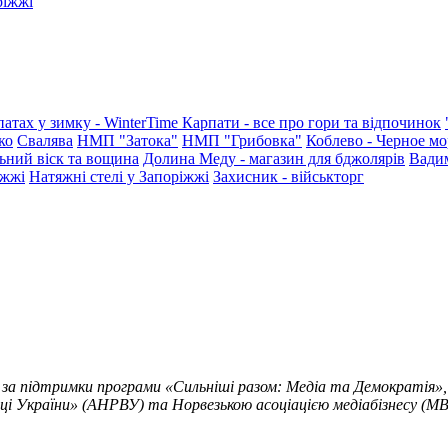
ріжжі
патах у зимку - WinterTime
Карпати - все про гори та відпочинок
ко
Свалява
НМП "Затока"
НМП "Грибовка"
Коблево - Черное мо
ьний віск та вощина
Долина Меду - магазин для бджолярів
Вади
іжжі
Натяжні стелі у Запоріжжі
Захисник - військторг
 за підтримки програми «Сильніші разом: Медіа та Демократія»,
ці України» (АНРВУ) та Норвезькою асоціацією медіабізнесу (MBL