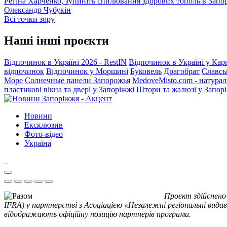
Регіна Харченко, зупиніть спилювання здорових тополь в Запо
Олександр Чубукін
Всі точки зору
Наші інші проєкти
Відпочинок в Україні 2026 - RestIN
Відпочинок в Україні у Кар
відпочинок
Відпочинок у Моршині
Буковель
Драгобрат
Славсь
Море
Солнечные панели Запорожья
MedoveMisto.com - натурал
пластикові вікна та двері у Запоріжжі
Штори та жалюзі у Запор
Новини
Ексклюзив
Фото-відео
Україна
Проєкт здійснено
IFRA) у партнерстві з Асоціацією «Незалежні регіональні видав
відображають офіційну позицію партнерів програми.