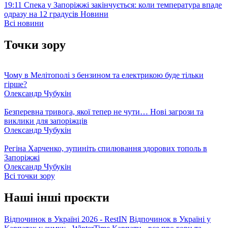
19:11
Спека у Запоріжжі закінчується: коли температура впаде
одразу на 12 градусів
Новини
Всі новини
Точки зору
Чому в Мелітополі з бензином та електрикою буде тільки
гірше?
Олександр Чубукін
Безперевна тривога, якої тепер не чути… Нові загрози та
виклики для запоріжців
Олександр Чубукін
Регіна Харченко, зупиніть спилювання здорових тополь в
Запоріжжі
Олександр Чубукін
Всі точки зору
Наші інші проєкти
Відпочинок в Україні 2026 - RestIN
Відпочинок в Україні у