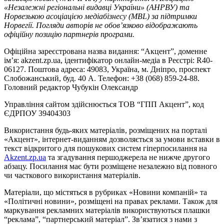
«Незалежні регіональні видавці України» (АНРВУ) та
Норвезькою асоціацією медіабізнесу (MBL) за підтримки
Норвегії. Погляди авторів не обов’язково відображають
офіційну позицію партнерів програми.
Офіційна зареєстрована назва видання: “Акцент”, доменне
ім’я: akzent.zp.ua, ідентифікатор онлайн-медіа в Реєстрі: R40-
06127. Поштова адреса: 49083, Україна, м. Дніпро, проспект
Слобожанський, буд. 40 А. Телефон: +38 (068) 859-24-88.
Головний редактор Чубукін Олександр
Управління сайтом здійснюється ТОВ “ГПП Акцент”, код
ЄДРПОУ 39404303
Використання будь-яких матеріалів, розміщених на порталі
«Акцент», інтернет-виданням дозволяється за умови вставки в
текст відкритого для пошукових систем гіперпосилання на
Akzent.zp.ua
та згадування першоджерела не нижче другого
абзацу. Посилання має бути розміщене незалежно від повного
чи часткового використання матеріалів.
Матеріали, що містяться в рубриках «Новини компаній» та
«Політичні новини», розміщені на правах реклами. Також для
маркування рекламних матеріалів використвуються плашки
“реклама”, “партнерський матеріал”. Зв’язатися з нами з