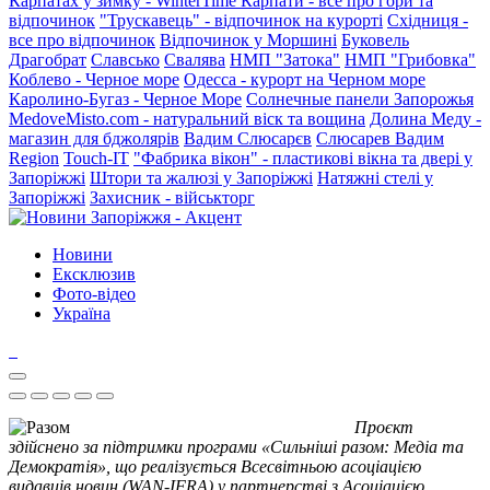
Карпатах у зимку - WinterTime
Карпати - все про гори та
відпочинок
"Трускавець" - відпочинок на курорті
Східниця -
все про відпочинок
Відпочинок у Моршині
Буковель
Драгобрат
Славсько
Свалява
НМП "Затока"
НМП "Грибовка"
Коблево - Черное море
Одесса - курорт на Черном море
Каролино-Бугаз - Черное Море
Солнечные панели Запорожья
MedoveMisto.com - натуральний віск та вощина
Долина Меду -
магазин для бджолярів
Вадим Слюсарєв
Слюсарев Вадим
Region
Touch-IT
"Фабрика вікон" - пластикові вікна та двері у
Запоріжжі
Штори та жалюзі у Запоріжжі
Натяжні стелі у
Запоріжжі
Захисник - військторг
Новини
Ексклюзив
Фото-відео
Україна
Проєкт
здійснено за підтримки програми «Сильніші разом: Медіа та
Демократія», що реалізується Всесвітньою асоціацією
видавців новин (WAN-IFRA) у партнерстві з Асоціацією