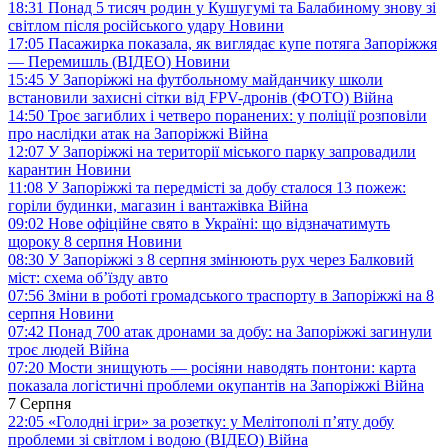
18:31
Понад 5 тисяч родин у Кушугумі та Балабиному знову зі
світлом після російського удару
Новини
17:05
Пасажирка показала, як виглядає купе потяга Запоріжжя
— Перемишль (ВІДЕО)
Новини
15:45
У Запоріжжі на футбольному майданчику школи
встановили захисні сітки від FPV-дронів (ФОТО)
Війна
14:50
Троє загиблих і четверо поранених: у поліції розповіли
про наслідки атак на Запоріжжі
Війна
12:07
У Запоріжжі на території міського парку запровадили
карантин
Новини
11:08
У Запоріжжі та передмісті за добу сталося 13 пожеж:
горіли будинки, магазин і вантажівка
Війна
09:02
Нове офіційне свято в Україні: що відзначатимуть
щороку 8 серпня
Новини
08:30
У Запоріжжі з 8 серпня змінюють рух через Балковий
міст: схема об’їзду
авто
07:56
Зміни в роботі громадського траспорту в Запоріжжі на 8
серпня
Новини
07:42
Понад 700 атак дронами за добу: на Запоріжжі загинули
троє людей
Війна
07:20
Мости знищують — росіяни наводять понтони: карта
показала логістичні проблеми окупантів на Запоріжжі
Війна
7 Серпня
22:05
«Голодні ігри» за розетку: у Мелітополі п’яту добу
проблеми зі світлом і водою (ВІДЕО)
Війна