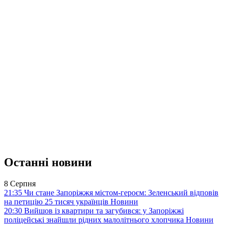
Останні новини
8 Серпня
21:35
Чи стане Запоріжжя містом-героєм: Зеленський відповів
на петицію 25 тисяч українців
Новини
20:30
Вийшов із квартири та загубився: у Запоріжжі
поліцейські знайшли рідних малолітнього хлопчика
Новини