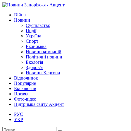
Війна
Новини
Суспільство
Події
Україна
Спорт
Економіка
Новини компаній
Політичні новини
Екологія
Здоров’я
Новини Херсона
Відпочинок
Популярне
Ексклюзив
Погляд
Фото-відео
Підтримка сайту Акцент
РУС
УКР