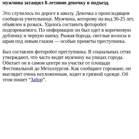
мужчина затащил 8-летнюю девочку в подъезд.
Это случилось по дороге в школу. Девочка о происходящем
сообщила учительнице. Мужчина, которому на вид 30-25 лет,
объявлен в розыск. Удалось составить фоторобот
подозреваемого. По информации он был одет в коричневую
дубленку и черную шапку. Рыжая борода, светлые волосы и
шрам под левым глазом — особые приметы преступника.
Был составлен фоторобот преступника. В социальных сетях
утверждают, что часто видят мужчину на улицах города.
Обитает он в самом центре на участке от площади
Фестивальной до Металлургов. Как сообщают горожане, он
выглядит очень неухоженным, ходит в грязной одежде. Об
этом пишет “
Забо
р”.