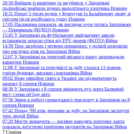
20:30
Вийшов із квартири та загубився: у Запоріжжі
поліцейські знайшли рідних малолітнього хлопчика
Новини
18:31
Понад 5 тисяч родин у Кушугумі та Балабиному знову зі
світлом після російського удару
Новини
17:05
Пасажирка показала, як виглядає купе потяга Запоріжжя
— Перемишль (ВІДЕО)
Новини
15:45
У Запоріжжі на футбольному майданчику школи
встановили захисні сітки від FPV-дронів (ФОТО)
Війна
14:50
Троє загиблих і четверо поранених: у поліції розповіли
про наслідки атак на Запоріжжі
Війна
12:07
У Запоріжжі на території міського парку запровадили
карантин
Новини
11:08
У Запоріжжі та передмісті за добу сталося 13 пожеж:
горіли будинки, магазин і вантажівка
Війна
09:02
Нове офіційне свято в Україні: що відзначатимуть
щороку 8 серпня
Новини
08:30
У Запоріжжі з 8 серпня змінюють рух через Балковий
міст: схема об’їзду
авто
07:56
Зміни в роботі громадського траспорту в Запоріжжі на 8
серпня
Новини
07:42
Понад 700 атак дронами за добу: на Запоріжжі загинули
троє людей
Війна
07:20
Мости знищують — росіяни наводять понтони: карта
показала логістичні проблеми окупантів на Запоріжжі
Війна
7 Серпня