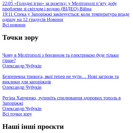
22:05
«Голодні ігри» за розетку: у Мелітополі п’яту добу
проблеми зі світлом і водою (ВІДЕО)
Війна
19:11
Спека у Запоріжжі закінчується: коли температура впаде
одразу на 12 градусів
Новини
Всі новини
Точки зору
Чому в Мелітополі з бензином та електрикою буде тільки
гірше?
Олександр Чубукін
Безперевна тривога, якої тепер не чути… Нові загрози та
виклики для запоріжців
Олександр Чубукін
Регіна Харченко, зупиніть спилювання здорових тополь в
Запоріжжі
Олександр Чубукін
Всі точки зору
Наші інші проєкти