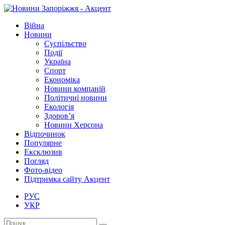
Війна
Новини
Суспільство
Події
Україна
Спорт
Економіка
Новини компаній
Політичні новини
Екологія
Здоров’я
Новини Херсона
Відпочинок
Популярне
Ексклюзив
Погляд
Фото-відео
Підтримка сайту Акцент
РУС
УКР