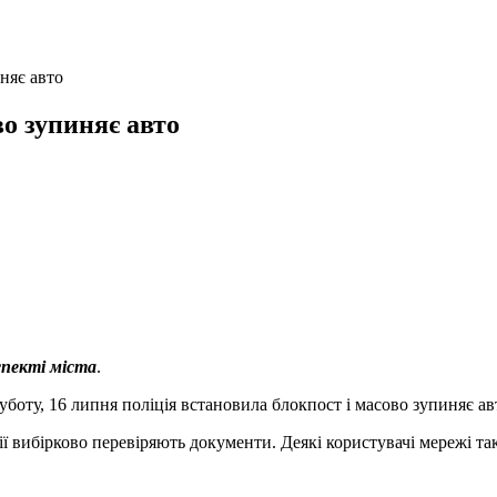
няє авто
во зупиняє авто
спекті міста
.
суботу, 16 липня поліція встановила блокпост і масово зупиняє а
ції вибірково перевіряють документи. Деякі користувачі мережі т