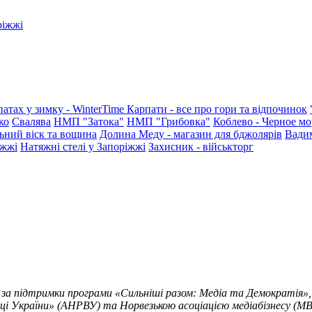
ріжжі
патах у зимку - WinterTime
Карпати - все про гори та відпочинок
ко
Свалява
НМП "Затока"
НМП "Грибовка"
Коблево - Черное мо
ьний віск та вощина
Долина Меду - магазин для бджолярів
Вади
іжжі
Натяжні стелі у Запоріжжі
Захисник - військторг
 за підтримки програми «Сильніші разом: Медіа та Демократія»,
ці України» (АНРВУ) та Норвезькою асоціацією медіабізнесу (MBL