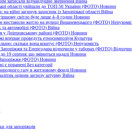
дним записали відчайдушне звернення
Війна
ізької області увійшли до ТОП-50 України (ФОТО)
Новини
 на війні загинув захисник із Запорізької області
Війна
йгіршому світло буде лише 4–8 годин
Новини
ціон виставили житло на вулиці Вишневецького (ФОТО)
Нерухоміс
к та автомобілі (ФОТО)
Війна
ся у Дніпровському районі (ФОТО)
Новини
іжжі вперше проведуть етносимпозіум
Культура
альню: скільки вона коштує (ФОТО)
Нерухомість
 із Запоріжжя та Енергодара відпочили у таборах (ФОТО)
Відпочи
до 19 серпня: що зміниться надалі
Новини
я Запоріжжя (ФОТО)
Новини
ні є поранені
Без категорії
природного газу в житловому фонді
Новини
налітик оцінив загрозу штурму
Війна
?
ки для запоріжців