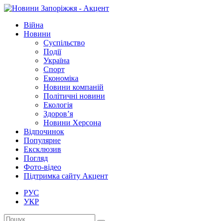
Війна
Новини
Суспільство
Події
Україна
Спорт
Економіка
Новини компаній
Політичні новини
Екологія
Здоров’я
Новини Херсона
Відпочинок
Популярне
Ексклюзив
Погляд
Фото-відео
Підтримка сайту Акцент
РУС
УКР