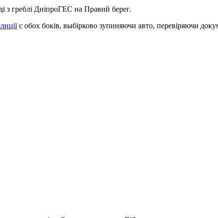
і з греблі ДніпроГЕС на Правий берег.
лиції
с обох боків, выбірково зупиняючи авто, перевіряючи докум