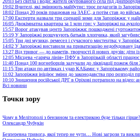
20:03
Без світла і води: жителі окупованого села під Дніпрору
19:02
Вчителі, які змінюють майбутнє: троє педагогів із Запор
18:02
Понад 20 років працював на ЗАЕС, а потім став до війська:
17:00
Експерти назвали три сценарії зими для Запоріжжя: у на
16:05
Двокімнатна квартира за 1 млн грн: у Запоріжжі на аук
15:57
Ворог атакував центр Запоріжжя: пошкоджені гуртожито
15:19
У Запоріжжі розшукують батьків хлопчика, який загубив
15:05
Три дні музики, ремесел і сучасного мистецтва: у Запор
14:02
У Запоріжжі виставили на приватизацію недобудовану їд
13:27
Від тривог — до наметів, творчості й нових друзів: діти
12:05
Місцева «гаряча лінія» ПФУ в Запорізькій області працює 
11:40
Понад 100 вогнеборців залучали до ліквідації пожеж біл
11:15
Три атаки по автівках і удар КАБами: у Запорізькому райо
11:02
Запоріжжя ініціює зміни до законодавства про розподіл 
10:10
Знищення російської ДРГ в Оріхові потрапило на відео: а
Всі новини
Точки зору
Чому в Мелітополі з бензином та електрикою буде тільки гірше
Олександр Чубукін
Безперевна тривога, якої тепер не чути… Нові загрози та викли
Олександр Чубукін