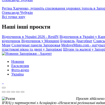
Регіна Харченко, зупиніть спилювання здорових тополь в Запо
Олександр Чубукін
Всі точки зору
Наші інші проєкти
Відпочинок в Україні 2026 - RestIN
Відпочинок в Україні у Кар
відпочинок
Відпочинок у Моршині
Буковель
Драгобрат
Славсь
Море
Солнечные панели Запорожья
MedoveMisto.com - натурал
пластикові вікна та двері у Запоріжжі
Штори та жалюзі у Запор
Новини
Ексклюзив
Фото-відео
Україна
Проєкт здійснено
IFRA) у партнерстві з Асоціацією «Незалежні регіональні видав