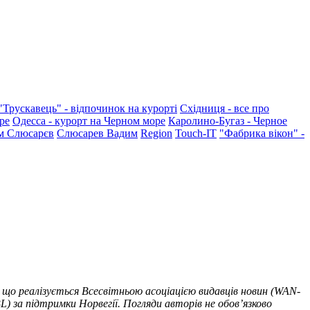
"Трускавець" - відпочинок на курорті
Східниця - все про
ре
Одесса - курорт на Черном море
Каролино-Бугаз - Черное
м Слюсарєв
Слюсарев Вадим
Region
Touch-IT
"Фабрика вікон" -
 що реалізується Всесвітньою асоціацією видавців новин (WAN-
) за підтримки Норвегії. Погляди авторів не обов’язково