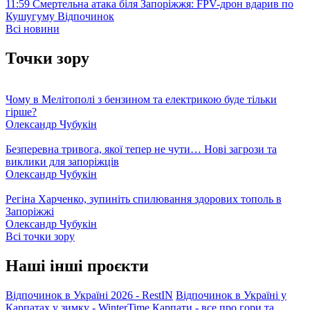
11:59
Смертельна атака біля Запоріжжя: FPV-дрон вдарив по
Кушугуму
Відпочинок
Всі новини
Точки зору
Чому в Мелітополі з бензином та електрикою буде тільки
гірше?
Олександр Чубукін
Безперевна тривога, якої тепер не чути… Нові загрози та
виклики для запоріжців
Олександр Чубукін
Регіна Харченко, зупиніть спилювання здорових тополь в
Запоріжжі
Олександр Чубукін
Всі точки зору
Наші інші проєкти
Відпочинок в Україні 2026 - RestIN
Відпочинок в Україні у
Карпатах у зимку - WinterTime
Карпати - все про гори та