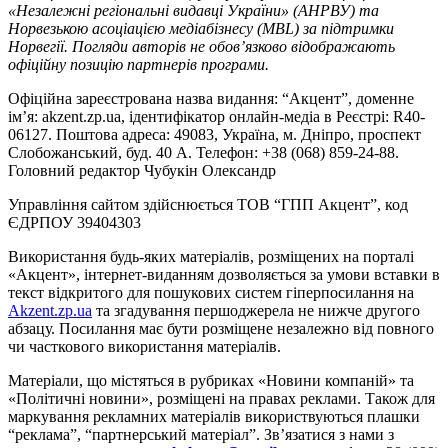
«Незалежні регіональні видавці України» (АНРВУ) та
Норвезькою асоціацією медіабізнесу (MBL) за підтримки
Норвегії. Погляди авторів не обов’язково відображають
офіційну позицію партнерів програми.
Офіційна зареєстрована назва видання: “Акцент”, доменне
ім’я: akzent.zp.ua, ідентифікатор онлайн-медіа в Реєстрі: R40-
06127. Поштова адреса: 49083, Україна, м. Дніпро, проспект
Слобожанський, буд. 40 А. Телефон: +38 (068) 859-24-88.
Головний редактор Чубукін Олександр
Управління сайтом здійснюється ТОВ “ГПП Акцент”, код
ЄДРПОУ 39404303
Використання будь-яких матеріалів, розміщених на порталі
«Акцент», інтернет-виданням дозволяється за умови вставки в
текст відкритого для пошукових систем гіперпосилання на
Akzent.zp.ua
та згадування першоджерела не нижче другого
абзацу. Посилання має бути розміщене незалежно від повного
чи часткового використання матеріалів.
Матеріали, що містяться в рубриках «Новини компаній» та
«Політичні новини», розміщені на правах реклами. Також для
маркування рекламних матеріалів використвуються плашки
“реклама”, “партнерський матеріал”. Зв’язатися з нами з