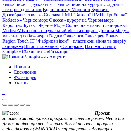
відпочинок
"Трускавець" - відпочинок на курорті
Східниця -
все про відпочинок
Відпочинок у Моршині
Буковель
Драгобрат
Славсько
Свалява
НМП "Затока"
НМП "Грибовка"
Коблево - Черное море
Одесса - курорт на Черном море
Каролино-Бугаз - Черное Море
Солнечные панели Запорожья
MedoveMisto.com - натуральний віск та вощина
Долина Меду -
магазин для бджолярів
Вадим Слюсарєв
Слюсарев Вадим
Region
Touch-IT
"Фабрика вікон" - пластикові вікна та двері у
Запоріжжі
Штори та жалюзі у Запоріжжі
Натяжні стелі у
Запоріжжі
Захисник - військторг
Новини
Ексклюзив
Фото-відео
Україна
Проєкт
здійснено за підтримки програми «Сильніші разом: Медіа та
Демократія», що реалізується Всесвітньою асоціацією
видавців новин (WAN-IFRA) у партнерстві з Асоціацією