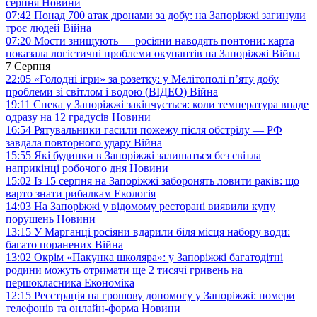
серпня
Новини
07:42
Понад 700 атак дронами за добу: на Запоріжжі загинули
троє людей
Війна
07:20
Мости знищують — росіяни наводять понтони: карта
показала логістичні проблеми окупантів на Запоріжжі
Війна
7 Серпня
22:05
«Голодні ігри» за розетку: у Мелітополі п’яту добу
проблеми зі світлом і водою (ВІДЕО)
Війна
19:11
Спека у Запоріжжі закінчується: коли температура впаде
одразу на 12 градусів
Новини
16:54
Рятувальники гасили пожежу після обстрілу — РФ
завдала повторного удару
Війна
15:55
Які будинки в Запоріжжі залишаться без світла
наприкінці робочого дня
Новини
15:02
Із 15 серпня на Запоріжжі заборонять ловити раків: що
варто знати рибалкам
Екологія
14:03
На Запоріжжі у відомому ресторані виявили купу
порушень
Новини
13:15
У Марганці росіяни вдарили біля місця набору води:
багато поранених
Війна
13:02
Окрім «Пакунка школяра»: у Запоріжжі багатодітні
родини можуть отримати ще 2 тисячі гривень на
першокласника
Економіка
12:15
Реєстрація на грошову допомогу у Запоріжжі: номери
телефонів та онлайн-форма
Новини