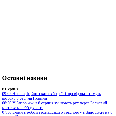
Останні новини
8 Серпня
09:02
Нове офіційне свято в Україні: що відзначатимуть
щороку 8 серпня
Новини
08:30
У Запоріжжі з 8 серпня змінюють рух через Балковий
міст: схема об’їзду
авто
07:56
Зміни в роботі громадського траспорту в Запоріжжі на 8