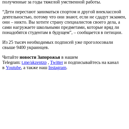
полученные за годы тяжелой умственной работы.
“Дети перестают заниматься спортом и другой внеклассной
деятельностью, потому что они знают, если не сдадут экзамен,
они – никто. Вы хотите страну специалистов своего дела, а
сами нагружаете школьными предметами, которые вряд ли
понадобятся студентам в будущем”, – сообщается в петиции.
Из 25 тысяч необходимых подписей уже проголосовали
свыше 9400 украинцев.
Читайте
новости Запорожья
в нашем
Telegram:
t.me/akzentzp
,
Twitter
и подписывайтесь на канал
в
Youtube
, а также наш
Instagram
.