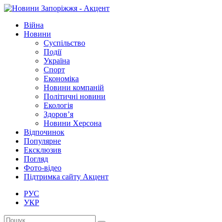
Війна
Новини
Суспільство
Події
Україна
Спорт
Економіка
Новини компаній
Політичні новини
Екологія
Здоров’я
Новини Херсона
Відпочинок
Популярне
Ексклюзив
Погляд
Фото-відео
Підтримка сайту Акцент
РУС
УКР