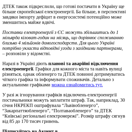
ДТЕК також підкреслили, що готові постачати в Україну ще
більше європейської електроенергії. Ба більше, в перспективі
завдяки імпорту дефіцит в енергосистемі потенційно може
зменшитись майже вдвічі.
Поставки електроенергії з ЄС можуть збільшитись до 1
мільярда кіловат-годин на місяць, що дорівнює споживанню
близько 4 мільйонів домогосподарств. Для цього Україні
потрібно укласти відповідні угоди з західними партнерами,
– розповіли у відомстві.
Наразі в Україні діють
планові та аварійні відключення
електроенергії
. Графіки для кожного міста та навіть вулиці
різняться, однак обленерго та ДТЕК повинні дотримуватись
чіткого графіка та інформувати споживачів. Детально з
актуальними графіками
можна ознайомитись тут.
У разі ж ігнорування графіків відключень електроенергії
постачальники можуть заплатити штраф. Так, наприклад, 30
січня НКРЕКП оштрафувала “Львівобленерго”,
“Закарпаттяобленерго”, “Полтаваобленерго” та ДТЕК
“Київські регіональні електромережі”. Розмір штрафу сягнув
від 85 до 170 тисяч гривень.
Підписуйтесь на Акцент в