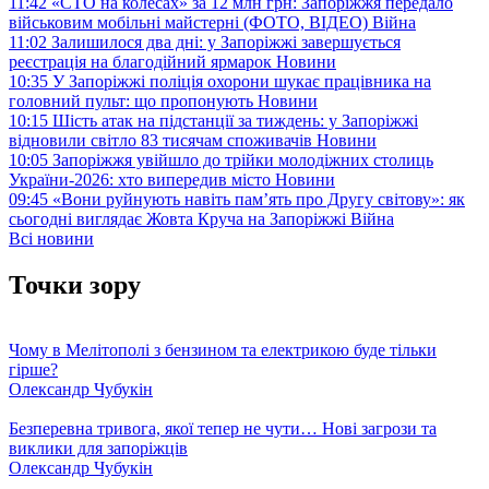
11:42
«СТО на колесах» за 12 млн грн: Запоріжжя передало
військовим мобільні майстерні (ФОТО, ВІДЕО)
Війна
11:02
Залишилося два дні: у Запоріжжі завершується
реєстрація на благодійний ярмарок
Новини
10:35
У Запоріжжі поліція охорони шукає працівника на
головний пульт: що пропонують
Новини
10:15
Шість атак на підстанції за тиждень: у Запоріжжі
відновили світло 83 тисячам споживачів
Новини
10:05
Запоріжжя увійшло до трійки молодіжних столиць
України-2026: хто випередив місто
Новини
09:45
«Вони руйнують навіть пам’ять про Другу світову»: як
сьогодні виглядає Жовта Круча на Запоріжжі
Війна
Всі новини
Точки зору
Чому в Мелітополі з бензином та електрикою буде тільки
гірше?
Олександр Чубукін
Безперевна тривога, якої тепер не чути… Нові загрози та
виклики для запоріжців
Олександр Чубукін