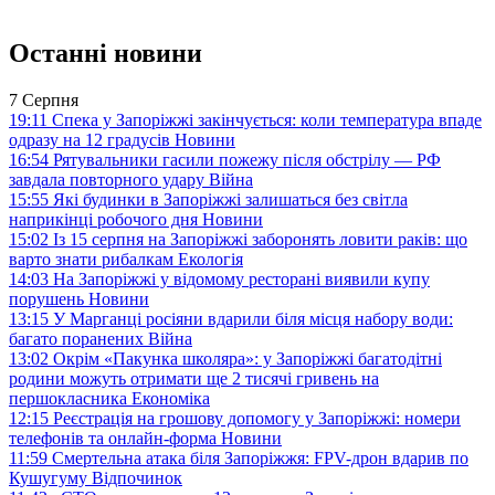
Останні новини
7 Серпня
19:11
Спека у Запоріжжі закінчується: коли температура впаде
одразу на 12 градусів
Новини
16:54
Рятувальники гасили пожежу після обстрілу — РФ
завдала повторного удару
Війна
15:55
Які будинки в Запоріжжі залишаться без світла
наприкінці робочого дня
Новини
15:02
Із 15 серпня на Запоріжжі заборонять ловити раків: що
варто знати рибалкам
Екологія
14:03
На Запоріжжі у відомому ресторані виявили купу
порушень
Новини
13:15
У Марганці росіяни вдарили біля місця набору води:
багато поранених
Війна
13:02
Окрім «Пакунка школяра»: у Запоріжжі багатодітні
родини можуть отримати ще 2 тисячі гривень на
першокласника
Економіка
12:15
Реєстрація на грошову допомогу у Запоріжжі: номери
телефонів та онлайн-форма
Новини
11:59
Смертельна атака біля Запоріжжя: FPV-дрон вдарив по
Кушугуму
Відпочинок