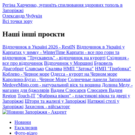
Регіна Харченко, зупиніть спилювання здорових тополь в
Запоріжжі
Олександр Чубукін
Всі точки зору
Наші інші проєкти
Відпочинок в Україні 2026 - RestIN
Відпочинок в Україні у
Карпатах у зимку - WinterTime
Карпати - все про гори та
відпочинок
"Трускавець" - відпочинок на курорті
Східниця -
все про відпочинок
Відпочинок у Моршині
Буковель
Драгобрат
Славсько
Свалява
НМП "Затока"
НМП "Грибовка"
Коблево - Черное море
Одесса - курорт на Черном море
Каролино-Бугаз - Черное Море
Солнечные панели Запорожья
MedoveMisto.com - натуральний віск та вощина
Долина Меду -
магазин для бджолярів
Вадим Слюсарєв
Слюсарев Вадим
Region
Touch-IT
"Фабрика вікон" - пластикові вікна та двері у
Запоріжжі
Штори та жалюзі у Запоріжжі
Натяжні стелі у
Запоріжжі
Захисник - військторг
Новини
Ексклюзив
Фото-відео