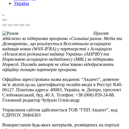
Україна
Проєкт
здійснено за підтримки програми «Сильніші разом: Медіа та
Демократія», що реалізується Всесвітньою асоціацією
видавців новин (WAN-IFRA) у партнерстві з Асоціацією
«Незалежні регіональні видавці України» (АНРВУ) та
Норвезькою асоціацією медіабізнесу (MBL) за підтримки
Норвегії. Погляди авторів не обов’язково відображають
офіційну позицію партнерів програми.
Офіційна зареєстрована назва видання: “Акцент”, доменне
ім’я: akzent.zp.ua, ідентифікатор онлайн-медіа в Реєстрі: R40-
06127. Поштова адреса: 49083, Україна, м. Дніпро, проспект
Слобожанський, буд. 40 А. Телефон: +38 (068) 859-24-88.
Головний редактор Чубукін Олександр
Управління сайтом здійснюється ТОВ “ГПП Акцент”, код
ЄДРПОУ 39404303
Використання будь-яких матеріалів, розміщених на порталі