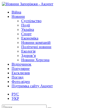
Війна
Новини
Суспільство
Події
Україна
Спорт
Економіка
Новини компаній
Політичні новини
Екологія
Здоров’я
Новини Херсона
Відпочинок
Популярне
Ексклюзив
Погляд
Фото-відео
Підтримка сайту Акцент
РУС
УКР