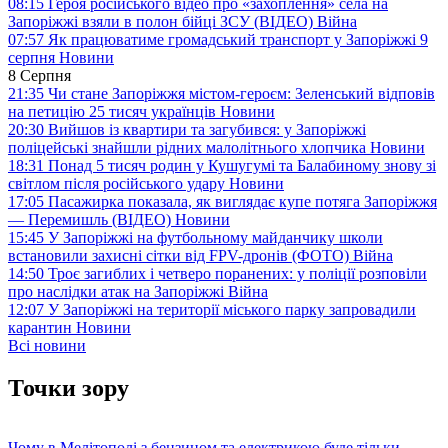
08:15
Героя російського відео про «захоплення» села на
Запоріжжі взяли в полон бійці ЗСУ (ВІДЕО)
Війна
07:57
Як працюватиме громадський транспорт у Запоріжжі 9
серпня
Новини
8 Серпня
21:35
Чи стане Запоріжжя містом-героєм: Зеленський відповів
на петицію 25 тисяч українців
Новини
20:30
Вийшов із квартири та загубився: у Запоріжжі
поліцейські знайшли рідних малолітнього хлопчика
Новини
18:31
Понад 5 тисяч родин у Кушугумі та Балабиному знову зі
світлом після російського удару
Новини
17:05
Пасажирка показала, як виглядає купе потяга Запоріжжя
— Перемишль (ВІДЕО)
Новини
15:45
У Запоріжжі на футбольному майданчику школи
встановили захисні сітки від FPV-дронів (ФОТО)
Війна
14:50
Троє загиблих і четверо поранених: у поліції розповіли
про наслідки атак на Запоріжжі
Війна
12:07
У Запоріжжі на території міського парку запровадили
карантин
Новини
Всі новини
Точки зору
Чому в Мелітополі з бензином та електрикою буде тільки