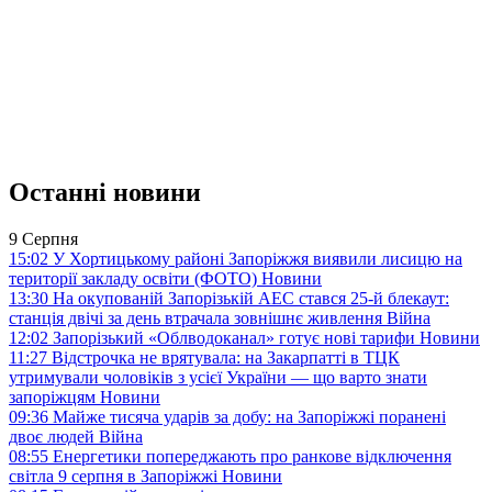
Останні новини
9 Серпня
15:02
У Хортицькому районі Запоріжжя виявили лисицю на
території закладу освіти (ФОТО)
Новини
13:30
На окупованій Запорізькій АЕС стався 25-й блекаут:
станція двічі за день втрачала зовнішнє живлення
Війна
12:02
Запорізький «Облводоканал» готує нові тарифи
Новини
11:27
Відстрочка не врятувала: на Закарпатті в ТЦК
утримували чоловіків з усієї України — що варто знати
запоріжцям
Новини
09:36
Майже тисяча ударів за добу: на Запоріжжі поранені
двоє людей
Війна
08:55
Енергетики попереджають про ранкове відключення
світла 9 серпня в Запоріжжі
Новини