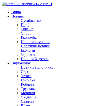
Війна
Новини
Суспільство
Події
Україна
Спорт
Економіка
Новини компаній
Політичні новини
Екологія
Здоров’я
Новини Херсона
Відпочинок
Новини відпочинку
Одеса
Затока
Грибівка
Коблеве
Трускавець
Моршин
Східниця
Свалява
Шаян