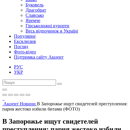
Буковель
Драгобрат
Славсько
Яремче
Гірськолижні курорти
Весь відпочинок в Україні
Популярне
Ексклюзив
Погляд
Фото-відео
Підтримка сайту Акцент
РУС
УКР
Акцент
Новини
В Запорожье ищут свидетелей преступления:
парня жестоко избили битами (ФОТО)
В Запорожье ищут свидетелей
преступления: парня жестоко избили