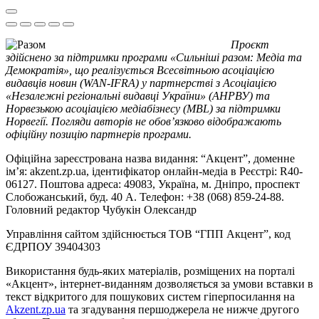
Проєкт
здійснено за підтримки програми «Сильніші разом: Медіа та
Демократія», що реалізується Всесвітньою асоціацією
видавців новин (WAN-IFRA) у партнерстві з Асоціацією
«Незалежні регіональні видавці України» (АНРВУ) та
Норвезькою асоціацією медіабізнесу (MBL) за підтримки
Норвегії. Погляди авторів не обов’язково відображають
офіційну позицію партнерів програми.
Офіційна зареєстрована назва видання: “Акцент”, доменне
ім’я: akzent.zp.ua, ідентифікатор онлайн-медіа в Реєстрі: R40-
06127. Поштова адреса: 49083, Україна, м. Дніпро, проспект
Слобожанський, буд. 40 А. Телефон: +38 (068) 859-24-88.
Головний редактор Чубукін Олександр
Управління сайтом здійснюється ТОВ “ГПП Акцент”, код
ЄДРПОУ 39404303
Використання будь-яких матеріалів, розміщених на порталі
«Акцент», інтернет-виданням дозволяється за умови вставки в
текст відкритого для пошукових систем гіперпосилання на
Akzent.zp.ua
та згадування першоджерела не нижче другого