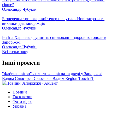
гірше?
Олександр Чубукін
Безперевна тривога, якої тепер не чути… Нові загрози та
виклики для запоріжців
Олександр Чубукін
Регіна Харченко, зупиніть спилювання здорових тополь в
Запоріжжі
Олександр Чубукін
Всі точки зору
Інші проєкти
"Фабрика вікон" - пластикові вікна та двері у Запоріжжі
Вадим Слюсарєв
Слюсарев Вадим
Region
Touch-IT
Новини
Ексклюзив
Фото-відео
Україна