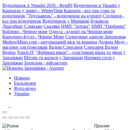
Відпочинок в Україні 2026 - RestIN
Відпочинок в Україні у
Карпатах у зимку - WinterTime
Карпати - все про гори та
відпочинок
"Трускавець" - відпочинок на курорті
Східниця -
все про відпочинок
Відпочинок у Моршині
Буковель
Драгобрат
Славсько
Свалява
НМП "Затока"
НМП "Грибовка"
Коблево - Черное море
Одесса - курорт на Черном море
Каролино-Бугаз - Черное Море
Солнечные панели Запорожья
MedoveMisto.com - натуральний віск та вощина
Долина Меду -
магазин для бджолярів
Вадим Слюсарєв
Слюсарев Вадим
Region
Touch-IT
"Фабрика вікон" - пластикові вікна та двері у
Запоріжжі
Штори та жалюзі у Запоріжжі
Натяжні стелі у
Запоріжжі
Захисник - військторг
Новини
Ексклюзив
Фото-відео
Україна
Проєкт