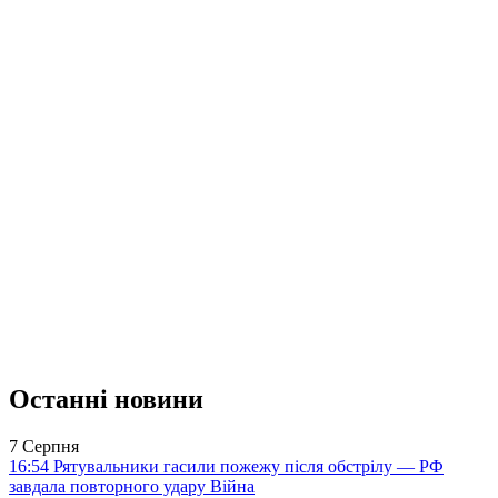
Останні новини
7 Серпня
16:54
Рятувальники гасили пожежу після обстрілу — РФ
завдала повторного удару
Війна