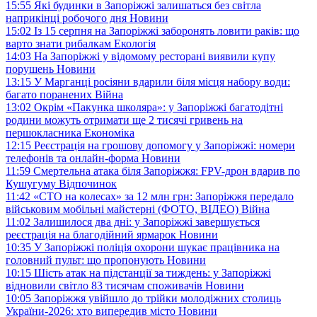
15:55
Які будинки в Запоріжжі залишаться без світла
наприкінці робочого дня
Новини
15:02
Із 15 серпня на Запоріжжі заборонять ловити раків: що
варто знати рибалкам
Екологія
14:03
На Запоріжжі у відомому ресторані виявили купу
порушень
Новини
13:15
У Марганці росіяни вдарили біля місця набору води:
багато поранених
Війна
13:02
Окрім «Пакунка школяра»: у Запоріжжі багатодітні
родини можуть отримати ще 2 тисячі гривень на
першокласника
Економіка
12:15
Реєстрація на грошову допомогу у Запоріжжі: номери
телефонів та онлайн-форма
Новини
11:59
Смертельна атака біля Запоріжжя: FPV-дрон вдарив по
Кушугуму
Відпочинок
11:42
«СТО на колесах» за 12 млн грн: Запоріжжя передало
військовим мобільні майстерні (ФОТО, ВІДЕО)
Війна
11:02
Залишилося два дні: у Запоріжжі завершується
реєстрація на благодійний ярмарок
Новини
10:35
У Запоріжжі поліція охорони шукає працівника на
головний пульт: що пропонують
Новини
10:15
Шість атак на підстанції за тиждень: у Запоріжжі
відновили світло 83 тисячам споживачів
Новини
10:05
Запоріжжя увійшло до трійки молодіжних столиць
України-2026: хто випередив місто
Новини