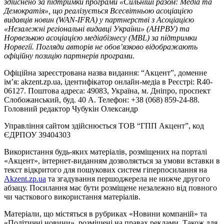
здійснено за підтримки програми «Сильніші разом: Медіа та
Демократія», що реалізується Всесвітньою асоціацією
видавців новин (WAN-IFRA) у партнерстві з Асоціацією
«Незалежні регіональні видавці України» (АНРВУ) та
Норвезькою асоціацією медіабізнесу (MBL) за підтримки
Норвегії. Погляди авторів не обов’язково відображають
офіційну позицію партнерів програми.
Офіційна зареєстрована назва видання: “Акцент”, доменне
ім’я: akzent.zp.ua, ідентифікатор онлайн-медіа в Реєстрі: R40-
06127. Поштова адреса: 49083, Україна, м. Дніпро, проспект
Слобожанський, буд. 40 А. Телефон: +38 (068) 859-24-88.
Головний редактор Чубукін Олександр
Управління сайтом здійснюється ТОВ “ГПП Акцент”, код
ЄДРПОУ 39404303
Використання будь-яких матеріалів, розміщених на порталі
«Акцент», інтернет-виданням дозволяється за умови вставки в
текст відкритого для пошукових систем гіперпосилання на
Akzent.zp.ua
та згадування першоджерела не нижче другого
абзацу. Посилання має бути розміщене незалежно від повного
чи часткового використання матеріалів.
Матеріали, що містяться в рубриках «Новини компаній» та
«Політичні новини», розміщені на правах реклами. Також для