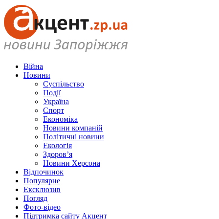
Війна
Новини
Суспільство
Події
Україна
Спорт
Економіка
Новини компаній
Політичні новини
Екологія
Здоров’я
Новини Херсона
Відпочинок
Популярне
Ексклюзив
Погляд
Фото-відео
Підтримка сайту Акцент