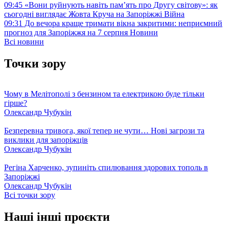
09:45
«Вони руйнують навіть пам’ять про Другу світову»: як
сьогодні виглядає Жовта Круча на Запоріжжі
Війна
09:31
До вечора краще тримати вікна закритими: неприємний
прогноз для Запоріжжя на 7 серпня
Новини
Всі новини
Точки зору
Чому в Мелітополі з бензином та електрикою буде тільки
гірше?
Олександр Чубукін
Безперевна тривога, якої тепер не чути… Нові загрози та
виклики для запоріжців
Олександр Чубукін
Регіна Харченко, зупиніть спилювання здорових тополь в
Запоріжжі
Олександр Чубукін
Всі точки зору
Наші інші проєкти