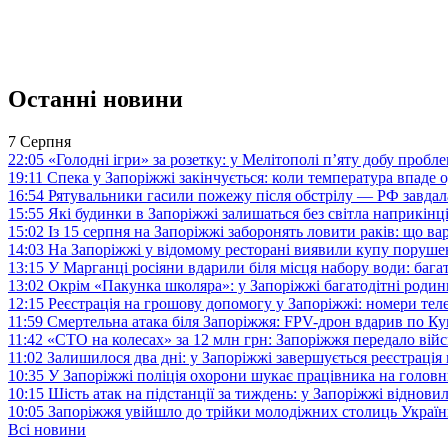
Останні новини
7 Серпня
22:05
«Голодні ігри» за розетку: у Мелітополі п’яту добу пробл
19:11
Спека у Запоріжжі закінчується: коли температура впаде о
16:54
Рятувальники гасили пожежу після обстрілу — РФ завдал
15:55
Які будинки в Запоріжжі залишаться без світла наприкінц
15:02
Із 15 серпня на Запоріжжі заборонять ловити раків: що в
14:03
На Запоріжжі у відомому ресторані виявили купу поруш
13:15
У Марганці росіяни вдарили біля місця набору води: баг
13:02
Окрім «Пакунка школяра»: у Запоріжжі багатодітні роди
12:15
Реєстрація на грошову допомогу у Запоріжжі: номери те
11:59
Смертельна атака біля Запоріжжя: FPV-дрон вдарив по 
11:42
«СТО на колесах» за 12 млн грн: Запоріжжя передало ві
11:02
Залишилося два дні: у Запоріжжі завершується реєстрація
10:35
У Запоріжжі поліція охорони шукає працівника на голов
10:15
Шість атак на підстанції за тиждень: у Запоріжжі віднови
10:05
Запоріжжя увійшло до трійки молодіжних столиць Україн
Всі новини