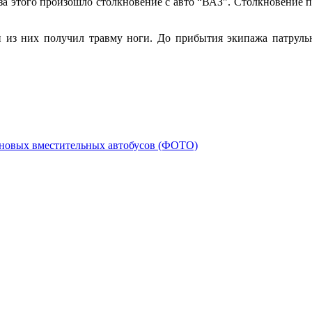
а этого произошло столкновение с авто “ВАЗ”. Столкновение п
 из них получил травму ноги. До прибытия экипажа патрульн
и новых вместительных автобусов (ФОТО)