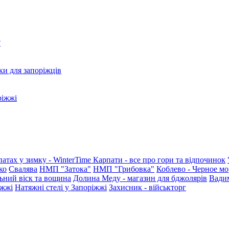
?
ки для запоріжців
ріжжі
патах у зимку - WinterTime
Карпати - все про гори та відпочинок
ко
Свалява
НМП "Затока"
НМП "Грибовка"
Коблево - Черное мо
ьний віск та вощина
Долина Меду - магазин для бджолярів
Вади
іжжі
Натяжні стелі у Запоріжжі
Захисник - військторг