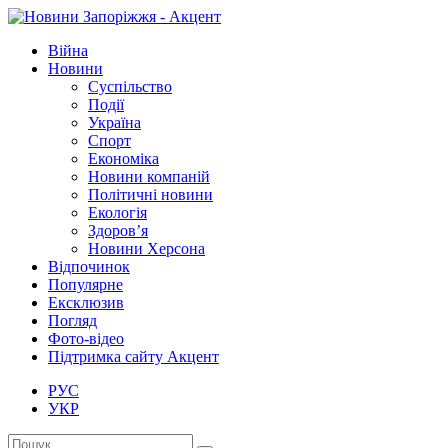
Війна
Новини
Суспільство
Події
Україна
Спорт
Економіка
Новини компаній
Політичні новини
Екологія
Здоров’я
Новини Херсона
Відпочинок
Популярне
Ексклюзив
Погляд
Фото-відео
Підтримка сайту Акцент
РУС
УКР