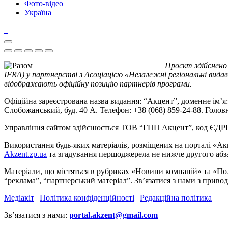
Фото-відео
Україна
Проєкт здійснено
IFRA) у партнерстві з Асоціацією «Незалежні регіональні видав
відображають офіційну позицію партнерів програми.
Офіційна зареєстрована назва видання: “Акцент”, доменне ім’я: 
Слобожанський, буд. 40 А. Телефон: +38 (068) 859-24-88. Голо
Управління сайтом здійснюється ТОВ “ГПП Акцент”, код ЄД
Використання будь-яких матеріалів, розміщених на порталі «Ак
Akzent.zp.ua
та згадування першоджерела не нижче другого абза
Матеріали, що містяться в рубриках «Новини компаній» та «По
“реклама”, “партнерський матеріал”. Зв’язатися з нами з приво
Медіакіт
|
Політика конфіденційності
|
Редакційна політика
Зв’язатися з нами:
portal.akzent@gmail.com