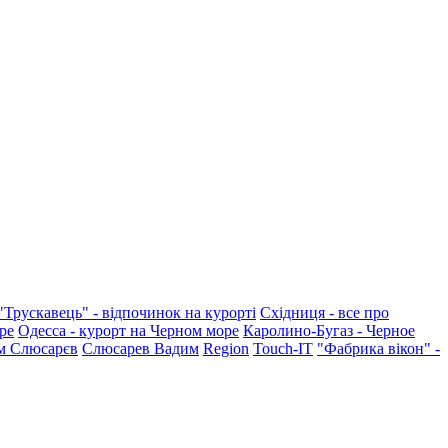
"Трускавець" - відпочинок на курорті
Східниця - все про
ре
Одесса - курорт на Черном море
Каролино-Бугаз - Черное
м Слюсарєв
Слюсарев Вадим
Region
Touch-IT
"Фабрика вікон" -