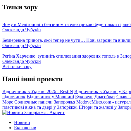
Точки зору
Чому в Мелітополі з бензином та електрикою буде тільки гірше
Олександр Чубукін
Безперевна тривога, якої тепер не чути… Нові загрози та викли
Олександр Чубукін
Регіна Харченко, зупиніть спилювання здорових тополь в Запо
Олександр Чубукін
Всі точки зору
Наші інші проєкти
Відпочинок в Україні 2026 - RestIN
Відпочинок в Україні у Кар
відпочинок
Відпочинок у Моршині
Буковель
Драгобрат
Славсь
Море
Солнечные панели Запорожья
MedoveMisto.com - натурал
пластикові вікна та двері у Запоріжжі
Штори та жалюзі у Запор
Новини
Ексклюзив