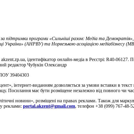
 за підтримки програми «Сильніші разом: Медіа та Демократія»,
ці України» (АНРВУ) та Норвезькою асоціацією медіабізнесу (MBL
akzent.zp.ua, ідентифікатор онлайн-медіа в Реєстрі: R40-06127. П
вний редактор Чубукін Олександр
РПОУ 39404303
цент», інтернет-виданням дозволяється за умови вставки в текс
цу. Посилання має бути розміщене незалежно від повного чи час
літичні новини», розміщені на правах реклами. Також для марк
ду реклами:
portal.akzent@gmail.com
, телефон +38 (099) 767-48-5