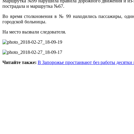
Маршрутка №99 нарушила правила дорожного движения и из-з
пострадала и маршрутка №67.
Во время столкновения в № 99 находились пассажиры, один
городской больницы.
На место вызвали следователя.
Читайте также:
В Запорожье простаивают без работы десятк