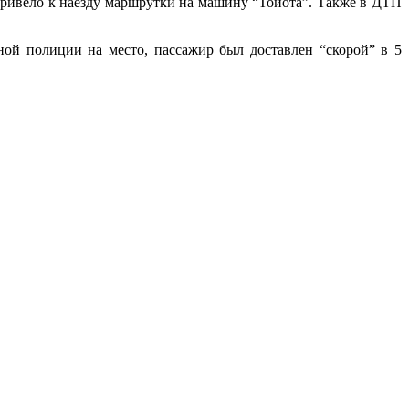
ривело к наезду маршрутки на машину “Тойота”. Также в ДТП
ой полиции на место, пассажир был доставлен “скорой” в 5