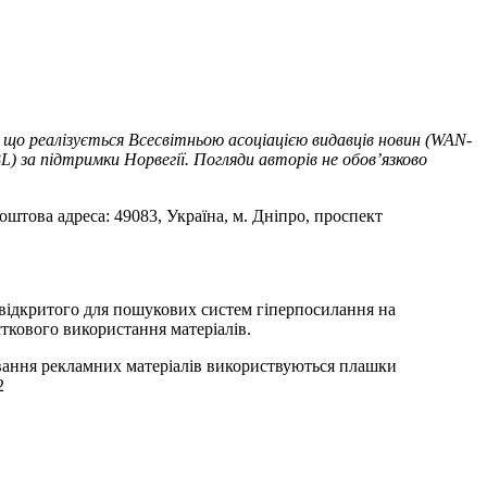
 що реалізується Всесвітньою асоціацією видавців новин (WAN-
) за підтримки Норвегії. Погляди авторів не обов’язково
оштова адреса: 49083, Україна, м. Дніпро, проспект
т відкритого для пошукових систем гіперпосилання на
ткового використання матеріалів.
ування рекламних матеріалів використвуються плашки
2