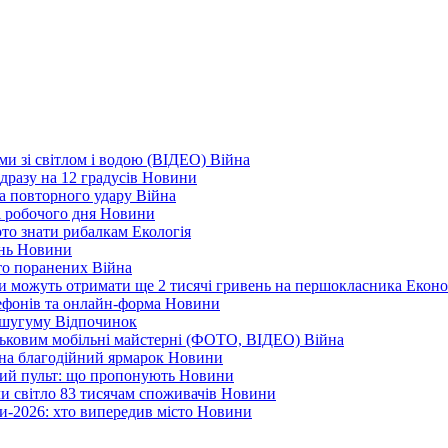
еми зі світлом і водою (ВІДЕО)
Війна
дразу на 12 градусів
Новини
а повторного удару
Війна
і робочого дня
Новини
арто знати рибалкам
Екологія
ень
Новини
ато поранених
Війна
ни можуть отримати ще 2 тисячі гривень на першокласника
Еконо
лефонів та онлайн-форма
Новини
Кушугуму
Відпочинок
йськовим мобільні майстерні (ФОТО, ВІДЕО)
Війна
 на благодійний ярмарок
Новини
ний пульт: що пропонують
Новини
ли світло 83 тисячам споживачів
Новини
и-2026: хто випередив місто
Новини