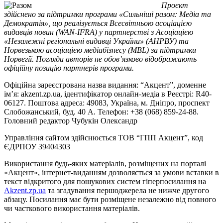
Проєкт
здійснено за підтримки програми «Сильніші разом: Медіа та
Демократія», що реалізується Всесвітньою асоціацією
видавців новин (WAN-IFRA) у партнерстві з Асоціацією
«Незалежні регіональні видавці України» (АНРВУ) та
Норвезькою асоціацією медіабізнесу (MBL) за підтримки
Норвегії. Погляди авторів не обов’язково відображають
офіційну позицію партнерів програми.
Офіційна зареєстрована назва видання: “Акцент”, доменне
ім’я: akzent.zp.ua, ідентифікатор онлайн-медіа в Реєстрі: R40-
06127. Поштова адреса: 49083, Україна, м. Дніпро, проспект
Слобожанський, буд. 40 А. Телефон: +38 (068) 859-24-88.
Головний редактор Чубукін Олександр
Управління сайтом здійснюється ТОВ “ГПП Акцент”, код
ЄДРПОУ 39404303
Використання будь-яких матеріалів, розміщених на порталі
«Акцент», інтернет-виданням дозволяється за умови вставки в
текст відкритого для пошукових систем гіперпосилання на
Akzent.zp.ua
та згадування першоджерела не нижче другого
абзацу. Посилання має бути розміщене незалежно від повного
чи часткового використання матеріалів.