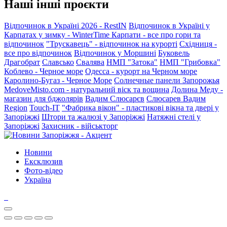
Наші інші проєкти
Відпочинок в Україні 2026 - RestIN
Відпочинок в Україні у
Карпатах у зимку - WinterTime
Карпати - все про гори та
відпочинок
"Трускавець" - відпочинок на курорті
Східниця -
все про відпочинок
Відпочинок у Моршині
Буковель
Драгобрат
Славсько
Свалява
НМП "Затока"
НМП "Грибовка"
Коблево - Черное море
Одесса - курорт на Черном море
Каролино-Бугаз - Черное Море
Солнечные панели Запорожья
MedoveMisto.com - натуральний віск та вощина
Долина Меду -
магазин для бджолярів
Вадим Слюсарєв
Слюсарев Вадим
Region
Touch-IT
"Фабрика вікон" - пластикові вікна та двері у
Запоріжжі
Штори та жалюзі у Запоріжжі
Натяжні стелі у
Запоріжжі
Захисник - військторг
Новини
Ексклюзив
Фото-відео
Україна