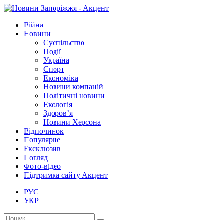
Війна
Новини
Суспільство
Події
Україна
Спорт
Економіка
Новини компаній
Політичні новини
Екологія
Здоров’я
Новини Херсона
Відпочинок
Популярне
Ексклюзив
Погляд
Фото-відео
Підтримка сайту Акцент
РУС
УКР