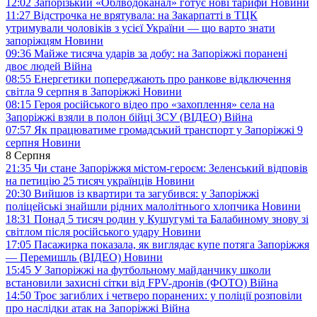
12:02
Запорізький «Облводоканал» готує нові тарифи
Новини
11:27
Відстрочка не врятувала: на Закарпатті в ТЦК
утримували чоловіків з усієї України — що варто знати
запоріжцям
Новини
09:36
Майже тисяча ударів за добу: на Запоріжжі поранені
двоє людей
Війна
08:55
Енергетики попереджають про ранкове відключення
світла 9 серпня в Запоріжжі
Новини
08:15
Героя російського відео про «захоплення» села на
Запоріжжі взяли в полон бійці ЗСУ (ВІДЕО)
Війна
07:57
Як працюватиме громадський транспорт у Запоріжжі 9
серпня
Новини
8 Серпня
21:35
Чи стане Запоріжжя містом-героєм: Зеленський відповів
на петицію 25 тисяч українців
Новини
20:30
Вийшов із квартири та загубився: у Запоріжжі
поліцейські знайшли рідних малолітнього хлопчика
Новини
18:31
Понад 5 тисяч родин у Кушугумі та Балабиному знову зі
світлом після російського удару
Новини
17:05
Пасажирка показала, як виглядає купе потяга Запоріжжя
— Перемишль (ВІДЕО)
Новини
15:45
У Запоріжжі на футбольному майданчику школи
встановили захисні сітки від FPV-дронів (ФОТО)
Війна
14:50
Троє загиблих і четверо поранених: у поліції розповіли
про наслідки атак на Запоріжжі
Війна