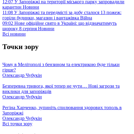
12:07
У Запоріжжі на території міського парку запровадили
карантин
Новини
11:08
У Запоріжжі та передмісті за добу сталося 13 пожеж:
горіли будинки, магазин і вантажівка
Війна
09:02
Нове офіційне свято в Україні: що відзначатимуть
щороку 8 серпня
Новини
Всі новини
Точки зору
Чому в Мелітополі з бензином та електрикою буде тільки
гірше?
Олександр Чубукін
Безперевна тривога, якої тепер не чути… Нові загрози та
виклики для запоріжців
Олександр Чубукін
Регіна Харченко, зупиніть спилювання здорових тополь в
Запоріжжі
Олександр Чубукін
Всі точки зору