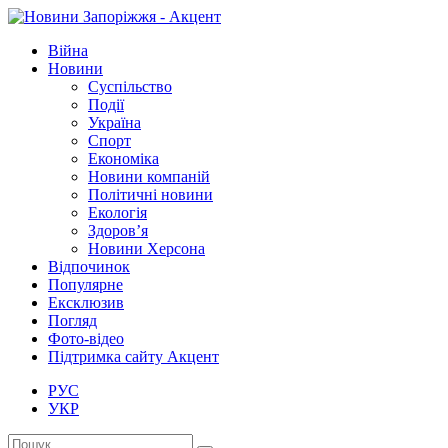
Війна
Новини
Суспільство
Події
Україна
Спорт
Економіка
Новини компаній
Політичні новини
Екологія
Здоров’я
Новини Херсона
Відпочинок
Популярне
Ексклюзив
Погляд
Фото-відео
Підтримка сайту Акцент
РУС
УКР