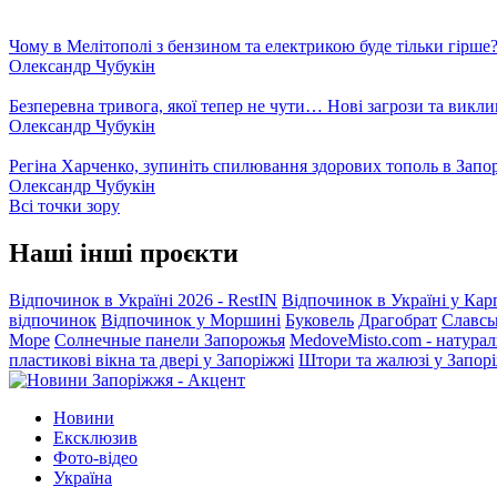
Чому в Мелітополі з бензином та електрикою буде тільки гірше
Олександр Чубукін
Безперевна тривога, якої тепер не чути… Нові загрози та викли
Олександр Чубукін
Регіна Харченко, зупиніть спилювання здорових тополь в Запо
Олександр Чубукін
Всі точки зору
Наші інші проєкти
Відпочинок в Україні 2026 - RestIN
Відпочинок в Україні у Кар
відпочинок
Відпочинок у Моршині
Буковель
Драгобрат
Славсь
Море
Солнечные панели Запорожья
MedoveMisto.com - натурал
пластикові вікна та двері у Запоріжжі
Штори та жалюзі у Запор
Новини
Ексклюзив
Фото-відео
Україна