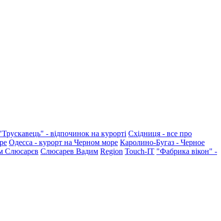
"Трускавець" - відпочинок на курорті
Східниця - все про
ре
Одесса - курорт на Черном море
Каролино-Бугаз - Черное
м Слюсарєв
Слюсарев Вадим
Region
Touch-IT
"Фабрика вікон" -