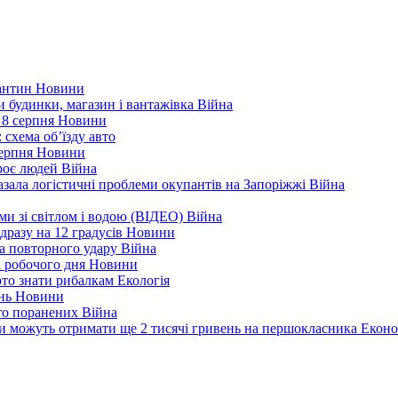
рантин
Новини
ли будинки, магазин і вантажівка
Війна
 8 серпня
Новини
 схема об’їзду
авто
серпня
Новини
троє людей
Війна
зала логістичні проблеми окупантів на Запоріжжі
Війна
еми зі світлом і водою (ВІДЕО)
Війна
дразу на 12 градусів
Новини
а повторного удару
Війна
і робочого дня
Новини
арто знати рибалкам
Екологія
ень
Новини
ато поранених
Війна
ни можуть отримати ще 2 тисячі гривень на першокласника
Еконо