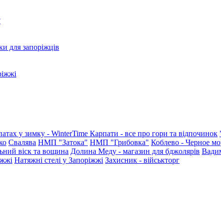
?
ки для запоріжців
ріжжі
патах у зимку - WinterTime
Карпати - все про гори та відпочинок
ко
Свалява
НМП "Затока"
НМП "Грибовка"
Коблево - Черное мо
ьний віск та вощина
Долина Меду - магазин для бджолярів
Вади
іжжі
Натяжні стелі у Запоріжжі
Захисник - військторг