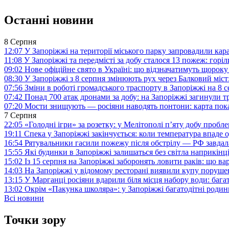
Останні новини
8 Серпня
12:07
У Запоріжжі на території міського парку запровадили ка
11:08
У Запоріжжі та передмісті за добу сталося 13 пожеж: горі
09:02
Нове офіційне свято в Україні: що відзначатимуть щороку
08:30
У Запоріжжі з 8 серпня змінюють рух через Балковий міст:
07:56
Зміни в роботі громадського траспорту в Запоріжжі на 8 
07:42
Понад 700 атак дронами за добу: на Запоріжжі загинули 
07:20
Мости знищують — росіяни наводять понтони: карта пока
7 Серпня
22:05
«Голодні ігри» за розетку: у Мелітополі п’яту добу пробл
19:11
Спека у Запоріжжі закінчується: коли температура впаде о
16:54
Рятувальники гасили пожежу після обстрілу — РФ завдал
15:55
Які будинки в Запоріжжі залишаться без світла наприкінц
15:02
Із 15 серпня на Запоріжжі заборонять ловити раків: що в
14:03
На Запоріжжі у відомому ресторані виявили купу поруш
13:15
У Марганці росіяни вдарили біля місця набору води: баг
13:02
Окрім «Пакунка школяра»: у Запоріжжі багатодітні роди
Всі новини
Точки зору