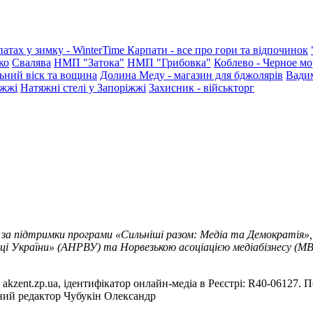
патах у зимку - WinterTime
Карпати - все про гори та відпочинок
ко
Свалява
НМП "Затока"
НМП "Грибовка"
Коблево - Черное мо
ьний віск та вощина
Долина Меду - магазин для бджолярів
Вади
іжжі
Натяжні стелі у Запоріжжі
Захисник - військторг
 за підтримки програми «Сильніші разом: Медіа та Демократія»,
ці України» (АНРВУ) та Норвезькою асоціацією медіабізнесу (MBL
akzent.zp.ua, ідентифікатор онлайн-медіа в Реєстрі: R40-06127. П
вний редактор Чубукін Олександр