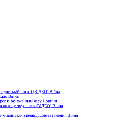
наднизькій висоті (ВІДЕО)
Війна
ріжжю
Війна
рес із зазначенням часу
Новини
ли колону окупантів (ВІДЕО)
Війна
дним записали відчайдушне звернення
Війна