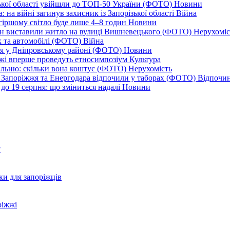
ізької області увійшли до ТОП-50 України (ФОТО)
Новини
 на війні загинув захисник із Запорізької області
Війна
йгіршому світло буде лише 4–8 годин
Новини
ціон виставили житло на вулиці Вишневецького (ФОТО)
Нерухоміс
к та автомобілі (ФОТО)
Війна
ся у Дніпровському районі (ФОТО)
Новини
іжжі вперше проведуть етносимпозіум
Культура
альню: скільки вона коштує (ФОТО)
Нерухомість
 із Запоріжжя та Енергодара відпочили у таборах (ФОТО)
Відпочи
до 19 серпня: що зміниться надалі
Новини
?
ки для запоріжців
ріжжі