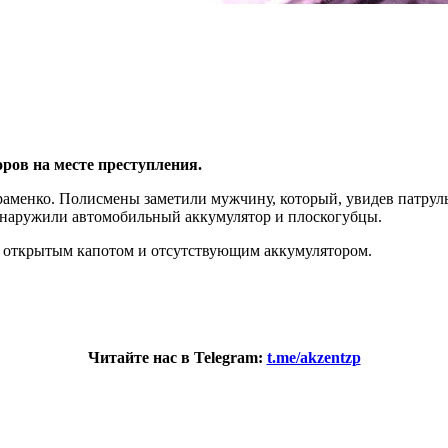
ров на месте преступления.
враменко. Полисмены заметили мужчину, который, увидев патрул
обнаружили автомобильный аккумулятор и плоскогубцы.
с открытым капотом и отсутствующим аккумулятором.
Читайте нас в Telegram:
t.me/akzentzp