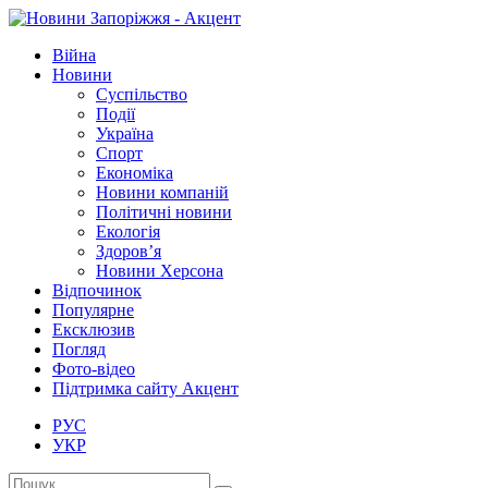
Війна
Новини
Суспільство
Події
Україна
Спорт
Економіка
Новини компаній
Політичні новини
Екологія
Здоров’я
Новини Херсона
Відпочинок
Популярне
Ексклюзив
Погляд
Фото-відео
Підтримка сайту Акцент
РУС
УКР