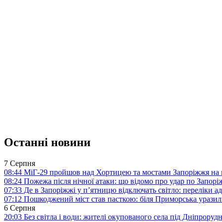
Останні новини
7 Серпня
08:44
МіГ-29 пройшов над Хортицею та мостами Запоріжжя на 
08:24
Пожежа після нічної атаки: що відомо про удар по Запо
07:33
Де в Запоріжжі у п’ятницю відключать світло: переліки ад
07:12
Пошкоджений міст став пасткою: біля Приморська урази
6 Серпня
20:03
Без світла і води: жителі окупованого села під Дніпрору