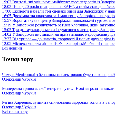
19:02
Вчителі, які змінюють майбутнє: троє педагогів із Запор
18:02
Понад 20 років працював на ЗАЕС, а потім став до війська:
17:00
Експерти назвали три сценарії зими для Запоріжжя: у на
16:05
Двокімнатна квартира за 1 млн грн: у Запоріжжі на аук
15:57
Ворог атакував центр Запоріжжя: пошкоджені гуртожито
15:19
У Запоріжжі розшукують батьків хлопчика, який загубив
15:05
Три дні музики, ремесел і сучасного мистецтва: у Запор
14:02
У Запоріжжі виставили на приватизацію недобудовану їд
13:27
Від тривог — до наметів, творчості й нових друзів: діти
12:05
Місцева «гаряча лінія» ПФУ в Запорізькій області працює 
Всі новини
Точки зору
Чому в Мелітополі з бензином та електрикою буде тільки гірше
Олександр Чубукін
Безперевна тривога, якої тепер не чути… Нові загрози та викли
Олександр Чубукін
Регіна Харченко, зупиніть спилювання здорових тополь в Запо
Олександр Чубукін
Всі точки зору