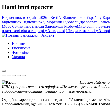
Наші інші проєкти
Відпочинок в Україні 2026 - RestIN
Відпочинок в Україні у Кар
відпочинок
Відпочинок у Моршині
Буковель
Драгобрат
Славсь
Море
Солнечные панели Запорожья
MedoveMisto.com - натурал
пластикові вікна та двері у Запоріжжі
Штори та жалюзі у Запор
Новини
Ексклюзив
Фото-відео
Україна
Проєкт здійснено
IFRA) у партнерстві з Асоціацією «Незалежні регіональні видав
відображають офіційну позицію партнерів програми.
Офіційна зареєстрована назва видання: “Акцент”, доменне ім’я: 
Слобожанський, буд. 40 А. Телефон: +38 (068) 859-24-88. Голо