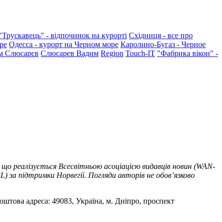
"Трускавець" - відпочинок на курорті
Східниця - все про
ре
Одесса - курорт на Черном море
Каролино-Бугаз - Черное
м Слюсарєв
Слюсарев Вадим
Region
Touch-IT
"Фабрика вікон" -
 що реалізується Всесвітньою асоціацією видавців новин (WAN-
) за підтримки Норвегії. Погляди авторів не обов’язково
оштова адреса: 49083, Україна, м. Дніпро, проспект