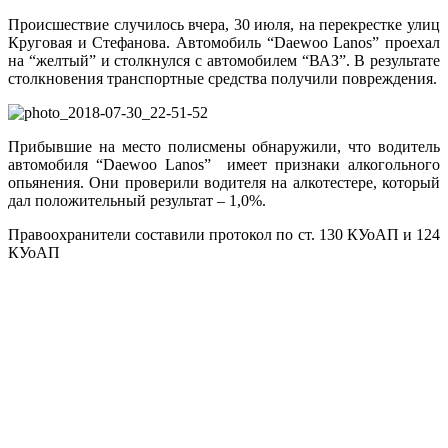
Происшествие случилось вчера, 30 июля, на перекрестке улиц
Круговая и Стефанова. Автомобиль “Daewoo Lanos” проехал
на “желтый” и столкнулся с автомобилем “ВАЗ”. В результате
столкновения транспортные средства получили повреждения.
Прибывшие на место полисмены обнаружили, что водитель
автомобиля “Daewoo Lanos” имеет признаки алкогольного
опьянения. Они проверили водителя на алкотестере, который
дал положительный результат – 1,0%.
Правоохранители составили протокол по ст. 130 КУоАП и 124
КУоАП