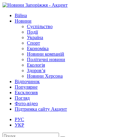
Війна
Новини
Суспільство
Події
Україна
Спорт
Економіка
Новини компаній
Політичні новини
Екологія
Здоров’я
Новини Херсона
Відпочинок
Популярне
Ексклюзив
Погляд
Фото-відео
Підтримка сайту Акцент
РУС
УКР