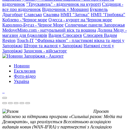
відпочинок
"Трускавець" - відпочинок на курорті
Східниця -
все про відпочинок
Відпочинок у Моршині
Буковель
Драгобрат
Славсько
Свалява
НМП "Затока"
НМП "Грибовка"
Коблево - Черное море
Одесса - курорт на Черном море
Каролино-Бугаз - Черное Море
Солнечные панели Запорожья
MedoveMisto.com - натуральний віск та вощина
Долина Меду -
магазин для бджолярів
Вадим Слюсарєв
Слюсарев Вадим
Region
Touch-IT
"Фабрика вікон" - пластикові вікна та двері у
Запоріжжі
Штори та жалюзі у Запоріжжі
Натяжні стелі у
Запоріжжі
Захисник - військторг
Новини
Ексклюзив
Фото-відео
Україна
Проєкт
здійснено за підтримки програми «Сильніші разом: Медіа та
Демократія», що реалізується Всесвітньою асоціацією
видавців новин (WAN-IFRA) у партнерстві з Асоціацією