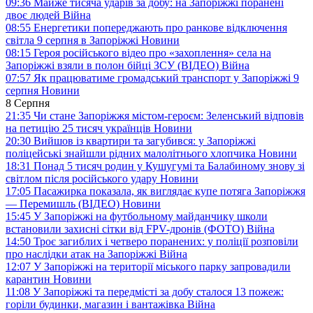
09:36
Майже тисяча ударів за добу: на Запоріжжі поранені
двоє людей
Війна
08:55
Енергетики попереджають про ранкове відключення
світла 9 серпня в Запоріжжі
Новини
08:15
Героя російського відео про «захоплення» села на
Запоріжжі взяли в полон бійці ЗСУ (ВІДЕО)
Війна
07:57
Як працюватиме громадський транспорт у Запоріжжі 9
серпня
Новини
8 Серпня
21:35
Чи стане Запоріжжя містом-героєм: Зеленський відповів
на петицію 25 тисяч українців
Новини
20:30
Вийшов із квартири та загубився: у Запоріжжі
поліцейські знайшли рідних малолітнього хлопчика
Новини
18:31
Понад 5 тисяч родин у Кушугумі та Балабиному знову зі
світлом після російського удару
Новини
17:05
Пасажирка показала, як виглядає купе потяга Запоріжжя
— Перемишль (ВІДЕО)
Новини
15:45
У Запоріжжі на футбольному майданчику школи
встановили захисні сітки від FPV-дронів (ФОТО)
Війна
14:50
Троє загиблих і четверо поранених: у поліції розповіли
про наслідки атак на Запоріжжі
Війна
12:07
У Запоріжжі на території міського парку запровадили
карантин
Новини
11:08
У Запоріжжі та передмісті за добу сталося 13 пожеж:
горіли будинки, магазин і вантажівка
Війна