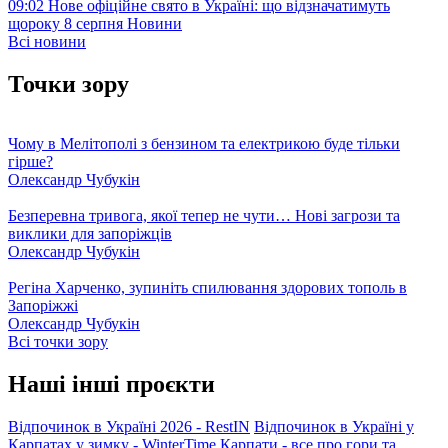
09:02
Нове офіційне свято в Україні: що відзначатимуть
щороку 8 серпня
Новини
Всі новини
Точки зору
Чому в Мелітополі з бензином та електрикою буде тільки
гірше?
Олександр Чубукін
Безперевна тривога, якої тепер не чути… Нові загрози та
виклики для запоріжців
Олександр Чубукін
Регіна Харченко, зупиніть спилювання здорових тополь в
Запоріжжі
Олександр Чубукін
Всі точки зору
Наші інші проєкти
Відпочинок в Україні 2026 - RestIN
Відпочинок в Україні у
Карпатах у зимку - WinterTime
Карпати - все про гори та