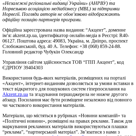
«Незалежні регіональні видавці України» (АНРВУ) та
Норвезькою асоціацією медіабізнесу (MBL) за підтримки
Норвегії. Погляди авторів не обов’язково відображають
офіційну позицію партнерів програми.
Офіційна зареєстрована назва видання: “Акцент”, доменне
ім’я: akzent.zp.ua, ідентифікатор онлайн-медіа в Реєстрі: R40-
06127. Поштова адреса: 49083, Україна, м. Дніпро, проспект
Слобожанський, буд. 40 А. Телефон: +38 (068) 859-24-88.
Головний редактор Чубукін Олександр
Управління сайтом здійснюється ТОВ “ГПП Акцент”, код
ЄДРПОУ 39404303
Використання будь-яких матеріалів, розміщених на порталі
«Акцент», інтернет-виданням дозволяється за умови вставки в
текст відкритого для пошукових систем гіперпосилання на
Akzent.zp.ua
та згадування першоджерела не нижче другого
абзацу. Посилання має бути розміщене незалежно від повного
чи часткового використання матеріалів.
Матеріали, що містяться в рубриках «Новини компаній» та
«Політичні новини», розміщені на правах реклами. Також для
маркування рекламних матеріалів використвуються плашки
“реклама”, “партнерський матеріал”. Зв’язатися з нами з