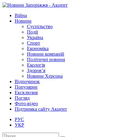
Війна
Новини
Суспільство
Події
Україна
Спорт
Економіка
Новини компаній
Політичні новини
Екологія
Здоров’я
Новини Херсона
Відпочинок
Популярне
Ексклюзив
Погляд
Фото-відео
Підтримка сайту Акцент
РУС
УКР