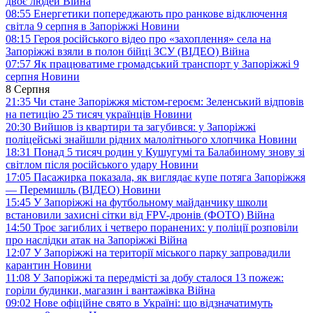
двоє людей
Війна
08:55
Енергетики попереджають про ранкове відключення
світла 9 серпня в Запоріжжі
Новини
08:15
Героя російського відео про «захоплення» села на
Запоріжжі взяли в полон бійці ЗСУ (ВІДЕО)
Війна
07:57
Як працюватиме громадський транспорт у Запоріжжі 9
серпня
Новини
8 Серпня
21:35
Чи стане Запоріжжя містом-героєм: Зеленський відповів
на петицію 25 тисяч українців
Новини
20:30
Вийшов із квартири та загубився: у Запоріжжі
поліцейські знайшли рідних малолітнього хлопчика
Новини
18:31
Понад 5 тисяч родин у Кушугумі та Балабиному знову зі
світлом після російського удару
Новини
17:05
Пасажирка показала, як виглядає купе потяга Запоріжжя
— Перемишль (ВІДЕО)
Новини
15:45
У Запоріжжі на футбольному майданчику школи
встановили захисні сітки від FPV-дронів (ФОТО)
Війна
14:50
Троє загиблих і четверо поранених: у поліції розповіли
про наслідки атак на Запоріжжі
Війна
12:07
У Запоріжжі на території міського парку запровадили
карантин
Новини
11:08
У Запоріжжі та передмісті за добу сталося 13 пожеж:
горіли будинки, магазин і вантажівка
Війна
09:02
Нове офіційне свято в Україні: що відзначатимуть