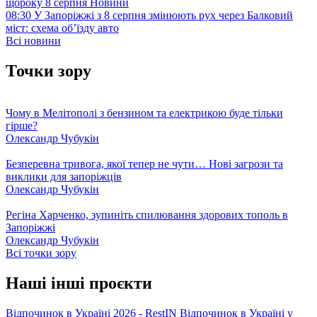
щороку 8 серпня
Новини
08:30
У Запоріжжі з 8 серпня змінюють рух через Балковий
міст: схема об’їзду
авто
Всі новини
Точки зору
Чому в Мелітополі з бензином та електрикою буде тільки
гірше?
Олександр Чубукін
Безперевна тривога, якої тепер не чути… Нові загрози та
виклики для запоріжців
Олександр Чубукін
Регіна Харченко, зупиніть спилювання здорових тополь в
Запоріжжі
Олександр Чубукін
Всі точки зору
Наші інші проєкти
Відпочинок в Україні 2026 - RestIN
Відпочинок в Україні у