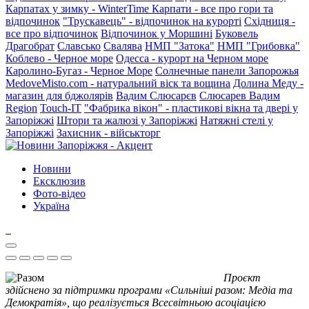
Карпатах у зимку - WinterTime
Карпати - все про гори та
відпочинок
"Трускавець" - відпочинок на курорті
Східниця -
все про відпочинок
Відпочинок у Моршині
Буковель
Драгобрат
Славсько
Свалява
НМП "Затока"
НМП "Грибовка"
Коблево - Черное море
Одесса - курорт на Черном море
Каролино-Бугаз - Черное Море
Солнечные панели Запорожья
MedoveMisto.com - натуральний віск та вощина
Долина Меду -
магазин для бджолярів
Вадим Слюсарєв
Слюсарев Вадим
Region
Touch-IT
"Фабрика вікон" - пластикові вікна та двері у
Запоріжжі
Штори та жалюзі у Запоріжжі
Натяжні стелі у
Запоріжжі
Захисник - військторг
Новини
Ексклюзив
Фото-відео
Україна
Проєкт
здійснено за підтримки програми «Сильніші разом: Медіа та
Демократія», що реалізується Всесвітньою асоціацією